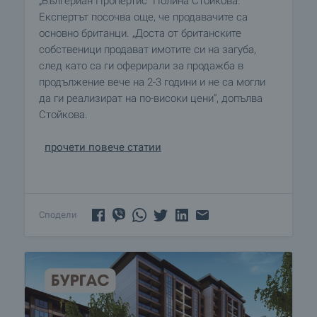
„Бългериaн Пропeртис“ Полина Стойкова.
Експертът посочва още, че продавачите са
основно британци. „Доста от британските
собственици продават имотите си на загуба,
след като са ги оферирали за продажба в
продължение вече на 2-3 години и не са могли
да ги реализират на по-високи цени“, допълва
Стойкова.
прочети повече статии
Сподели