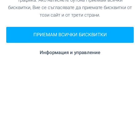
трафика. Ако натиснете бутона Приемам всички
бисквитки, Вие се съгласявате да приемате бисквитки от
ВИЖТЕ ОЩЕ
този сайт и от трети страни.
ПРИЕМАМ ВСИЧКИ БИСКВИТКИ
Информация и управление
⛰️ Горещ пазар на имоти в
Банско - вижте най-добрите
предложения само при нас!