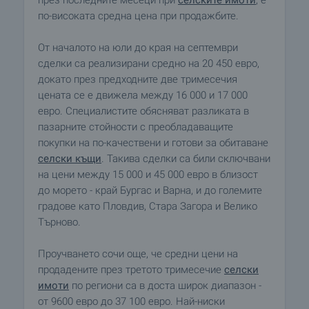
по-високата средна цена при продажбите.
От началото на юли до края на септември
сделки са реализирани средно на 20 450 евро,
докато през предходните две тримесечия
цената се е движела между 16 000 и 17 000
евро. Специалистите обясняват разликата в
пазарните стойности с преобладаващите
покупки на по-качествени и готови за обитаване
селски къщи
. Такива сделки са били сключвани
на цени между 15 000 и 45 000 евро в близост
до морето - край Бургас и Варна, и до големите
градове като Пловдив, Стара Загора и Велико
Търново.
Проучването сочи още, че средни цени на
продадените през третото тримесечие
селски
имоти
по региони са в доста широк диапазон -
от 9600 евро до 37 100 евро. Най-ниски