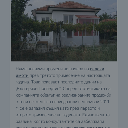
Няма значими промени на пазара на
селски
имоти
през третото тримесечие на настоящата
година. Това показват последните данни на
„Бългериaн Пропeртис“. Според статистиката на
компанията обемът на реализираните продажби
в този сегмент за периода юли-септември 2011
г. се е запазил същия като през първото и
второто тримесечие на годината. Единствената
разлика, която консултантите са забелязали
през последните месеци при
селските имоти
, е