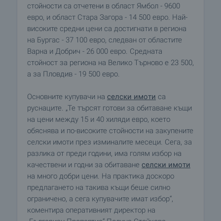
стойности са отчетени в област Ямбол - 9600
евро, и област Стара Загора - 14 500 евро. Най-
високите средни цени са достигнати в региона
на Бургас - 37 100 евро, следван от областите
Варна и Добрич - 26 000 евро. Средната
стойност за региона на Велико Търново е 23 500,
а за Пловдив - 19 500 евро.
Основните купувачи на
селски имоти
са
руснаците. „Те търсят готови за обитаване къщи
на цени между 15 и 40 хиляди евро, което
обяснява и по-високите стойности на закупените
селски имоти през изминалите месеци. Сега, за
разлика от преди години, има голям избор на
качествени и годни за обитаване
селски имоти
на много добри цени. На практика доскоро
предлагането на такива къщи беше силно
ограничено, а сега купувачите имат избор“,
коментира оперативният директор на