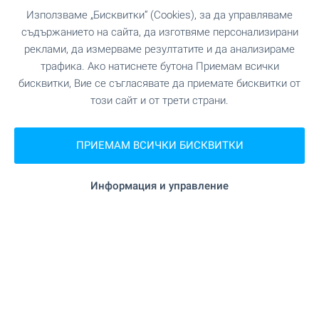
гр. Самоков, бул. Искър 121
Използваме „Бисквитки“ (Cookies), за да управляваме
0882 817 460
съдържанието на сайта, да изготвяме персонализирани
borovets@bulgarianproperties.com
реклами, да измерваме резултатите и да анализираме
трафика. Ако натиснете бутона Приемам всички
Офис Банско
бисквитки, Вие се съгласявате да приемате бисквитки от
гр. Банско, ул. Никола Вапцаров 7, партер
този сайт и от трети страни.
0882 817 461
bansko@bulgarianproperties.com
ПРИЕМАМ ВСИЧКИ БИСКВИТКИ
Офис Дупница
гр. Дупница, ул. Княз Борис I, №1, ет. 1
0882 817 449
Информация и управление
dupnitsa@bulgarianproperties.com
Офис Шумен
гр. Шумен, пл. Освобождение 12, ет. 3, офис 5
0882 817 445
shumen@bulgarianproperties.com
Офис Пампорово