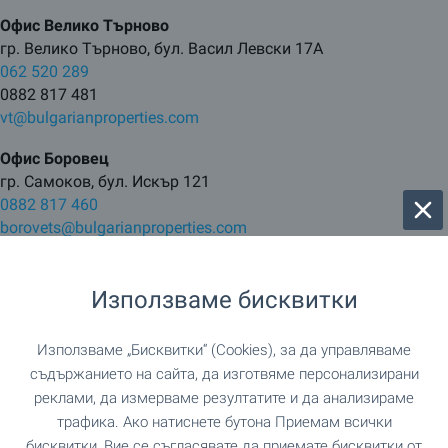
Офис Велико Търново
гр. Велико Търново, бул. Васил Левски 17А
062 520 289
0882 817 481
vt@bulgarianproperties.com
Офис Боровец
гр. Самоков, бул. Искър 121
0882 817 460
borovets@bulgarianproperties.com
Офис Банско
гр. Банско, ул. Никола Вапцаров 7, партер
Използваме бисквитки
0882 817 461
bansko@bulgarianproperties.com
Използваме „Бисквитки“ (Cookies), за да управляваме
съдържанието на сайта, да изготвяме персонализирани
Офис Дупница
реклами, да измерваме резултатите и да анализираме
гр. Дупница, ул. Княз Борис I, №1, ет. 1
трафика. Ако натиснете бутона Приемам всички
0882 817 449
dupnitsa@bulgarianproperties.com
бисквитки, Вие се съгласявате да приемате бисквитки от