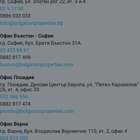
гр. София, ул. Златен рог 22, ет. 3 и 4
02 9 11 50
0886 033 033
info@bulgarianproperties.bg
Офис Бъкстон - София
гр. София, бул. Братя Бъкстон 31А
02 425 68 61
0882 817 499
buxton@bulgarianproperties.com
Офис Пловдив
гр. Пловдив, Делови Център Европа, ул. "Петко Каравелов"
26, ет. 4, офис 20
032 586 956
0882 817 474
plovdiv@bulgarianproperties.com
Офис Варна
гр. Варна, бул. Владислав Варненчик 110, ет. 2, офис 4
052 813 703