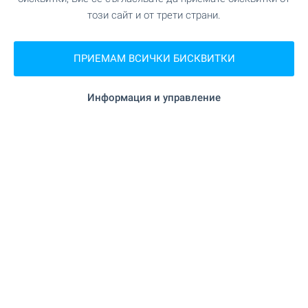
този сайт и от трети страни.
Офис Шумен
гр. Шумен, пл. Освобождение 12, ет. 3, офис 5
ПРИЕМАМ ВСИЧКИ БИСКВИТКИ
0882 817 445
shumen@bulgarianproperties.com
Информация и управление
Офис Пампорово
гр. Смолян, ул. Бузлуджа 11, офис 7, ет. 1
0882 817 483
pamporovo@bulgarianproperties.com
Офис Елхово
гр. Елхово, ул. Цар Калоян 11
0882 817 495
elhovo@bulgarianproperties.com