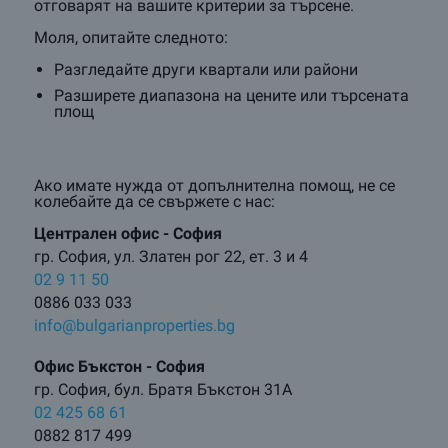
отговарят на вашите критерии за търсене.
Моля, опитайте следното:
Разгледайте други квартали или райони
Разширете диапазона на цените или търсената
площ
Ако имате нужда от допълнителна помощ, не се
колебайте да се свържете с нас:
Централен oфис - София
гр. София, ул. Златен рог 22, ет. 3 и 4
02 9 11 50
0886 033 033
info@bulgarianproperties.bg
Офис Бъкстон - София
гр. София, бул. Братя Бъкстон 31А
02 425 68 61
0882 817 499