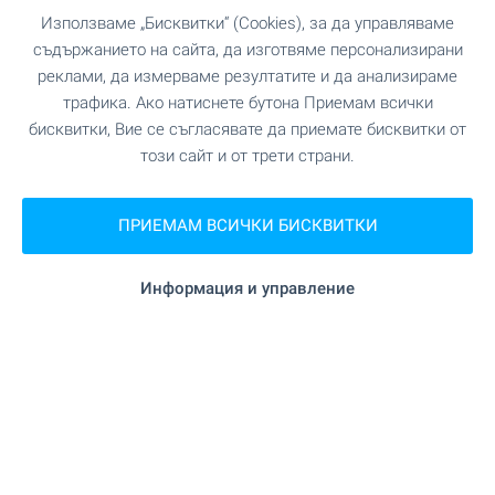
гр. Самоков, бул. Искър 121
Използваме „Бисквитки“ (Cookies), за да управляваме
0882 817 460
съдържанието на сайта, да изготвяме персонализирани
borovets@bulgarianproperties.com
реклами, да измерваме резултатите и да анализираме
трафика. Ако натиснете бутона Приемам всички
Офис Банско
бисквитки, Вие се съгласявате да приемате бисквитки от
гр. Банско, ул. Никола Вапцаров 7, партер
този сайт и от трети страни.
0882 817 461
bansko@bulgarianproperties.com
ПРИЕМАМ ВСИЧКИ БИСКВИТКИ
Офис Дупница
гр. Дупница, ул. Княз Борис I, №1, ет. 1
0882 817 449
Информация и управление
dupnitsa@bulgarianproperties.com
Офис Шумен
гр. Шумен, пл. Освобождение 12, ет. 3, офис 5
0882 817 445
shumen@bulgarianproperties.com
Офис Пампорово