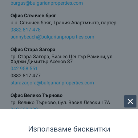
burgas@bulgarianproperties.com
Офис Слънчев бряг
к.к. Слънчев бряг, Тракия Апартмънтс, партер
0882 817 478
sunnybeach@bulgarianproperties.com
Офис Стара Загора
гр. Стара Загора, Бизнес Център Рамини, ул.
Хаджи Димитър Асенов 87
042 958 551
0882 817 477
starazagora@bulgarianproperties.com
Офис Велико Търново
гр. Велико Търново, бул. Васил Левски 17А
062 520 289
0882 817 481
vt@bulgarianproperties.com
Използваме бисквитки
Офис Боровец