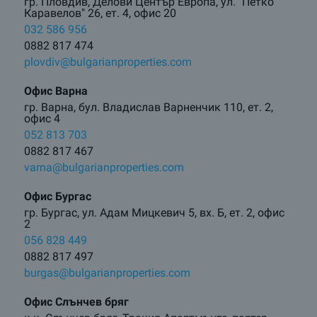
гр. Пловдив, Делови Център Европа, ул. "Петко
Каравелов" 26, ет. 4, офис 20
032 586 956
0882 817 474
plovdiv@bulgarianproperties.com
Офис Варна
гр. Варна, бул. Владислав Варненчик 110, ет. 2,
офис 4
052 813 703
0882 817 467
varna@bulgarianproperties.com
Офис Бургас
гр. Бургас, ул. Адам Мицкевич 5, вх. Б, ет. 2, офис
2
056 828 449
0882 817 497
burgas@bulgarianproperties.com
Офис Слънчев бряг