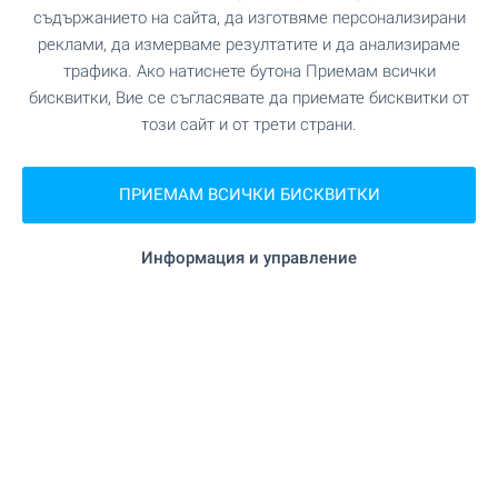
съдържанието на сайта, да изготвяме персонализирани
Офис Банско
реклами, да измерваме резултатите и да анализираме
гр. Банско, ул. Никола Вапцаров 7, партер
трафика. Ако натиснете бутона Приемам всички
0882 817 461
бисквитки, Вие се съгласявате да приемате бисквитки от
bansko@bulgarianproperties.com
този сайт и от трети страни.
Офис Дупница
гр. Дупница, ул. Княз Борис I, №1, ет. 1
ПРИЕМАМ ВСИЧКИ БИСКВИТКИ
0882 817 449
dupnitsa@bulgarianproperties.com
Информация и управление
Офис Шумен
гр. Шумен, пл. Освобождение 12, ет. 3, офис 5
0882 817 445
shumen@bulgarianproperties.com
Офис Пампорово
гр. Смолян, ул. Бузлуджа 11, офис 7, ет. 1
0882 817 483
pamporovo@bulgarianproperties.com