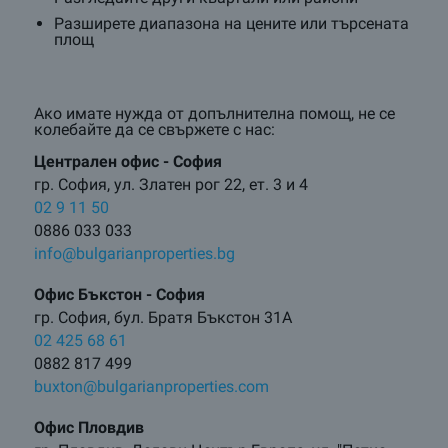
Разширете диапазона на цените или търсената
площ
Ако имате нужда от допълнителна помощ, не се
колебайте да се свържете с нас:
Централен oфис - София
гр. София, ул. Златен рог 22, ет. 3 и 4
02 9 11 50
0886 033 033
info@bulgarianproperties.bg
Офис Бъкстон - София
гр. София, бул. Братя Бъкстон 31А
02 425 68 61
0882 817 499
buxton@bulgarianproperties.com
Офис Пловдив