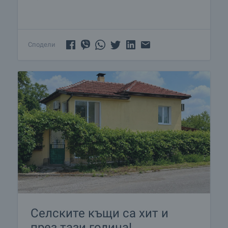
Сподели
Селските къщи са хит и
през тази година!