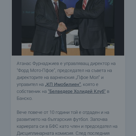
Атанас Фурнаджиев е управляващ директор на
"Форд Мото-Пфое”, председател на съвета на
директорите на варненския „Пфое Мол” и
управител на
„КП Имобилиен”
, която е
собственик на
"Белведере Холидей Клуб"
в
Банско.
Вече повече от 10 години той е отдаден и на
развитието на българския футбол. Започва
кариерата си в БФС като член и председател на
Дисциплинарната комисия. След последния