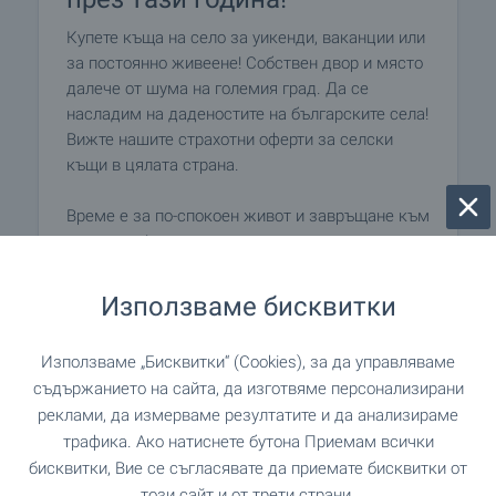
Купете къща на село за уикенди, ваканции или
за постоянно живеене! Собствен двор и място
далече от шума на големия град. Да се
насладим на даденостите на българските села!
Вижте нашите страхотни оферти за селски
къщи в цялата страна.
Време е за по-спокоен живот и завръщане към
природата!
Използваме бисквитки
ВИЖТЕ ОЩЕ
Използваме „Бисквитки“ (Cookies), за да управляваме
съдържанието на сайта, да изготвяме персонализирани
реклами, да измерваме резултатите и да анализираме
трафика. Ако натиснете бутона Приемам всички
бисквитки, Вие се съгласявате да приемате бисквитки от
този сайт и от трети страни.