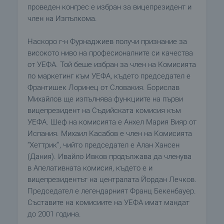
проведен конгрес е избран за вицепрезидент и
член на Изпълкома.
Наскоро г-н Фурнаджиев получи признание за
високото ниво на професионалните си качества
от УЕФА. Той беше избран за член на Комисията
по маркетинг към УЕФА, където председател е
Франтишек Лоринец от Словакия. Борислав
Михайлов ще изпълнява функциите на първи
вицепрезидент на Съдийската комисия към
УЕФА. Шеф на комисията е Анхел Мария Вияр от
Испания. Михаил Касабов е член на Комисията
“Хеттрик”, чийто председател е Алан Хансен
(Дания). Ивайло Ивков продължава да членува
в Апелативната комисия, където е и
вицепрезидентът на централата Йордан Лечков.
Председател е легендарният Франц Бекенбауер.
Съставите на комисиите на УЕФА имат мандат
до 2001 година.