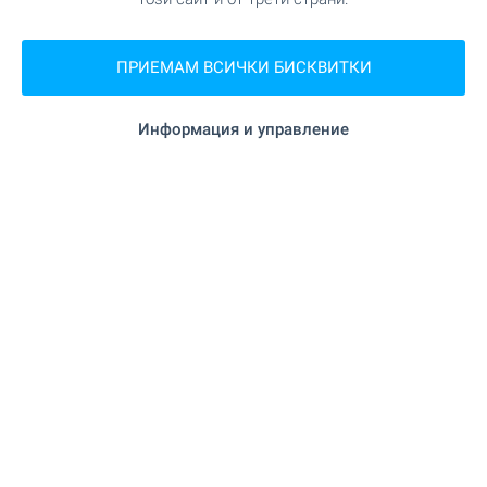
ПРИЕМАМ ВСИЧКИ БИСКВИТКИ
Информация и управление
OKOL Lake Park ви очаква с
налични апартаменти край
язовир Искър!
Възползвайте се от възможността да
придобиете собствен апартамент в нова
курортна среда край язовир Искър – за лично
ползване или отдаване чрез професионална
рентал програма. Завършени по „Премиум
Стандарт“ апартаменти с включено
паркомясто в цената, в среда с 5-звезден
Pullman хотел, голф игрище, СПА и множество