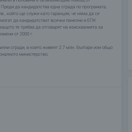
таналата половина е безвъзмездна помощ от
. Преди да кандидатства една сграда по програмата,
лв., който ще служи като гаранция, че няма да се
 могат да кандидатстват всички панелни и ЕПК
защото те трябва да отговарят на изискванията за
омени от 2000 г.
лни сгради, в които живеят 2.7 млн. българи или общо
ионалното министерство.