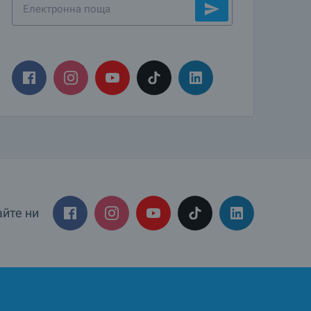
йте ни