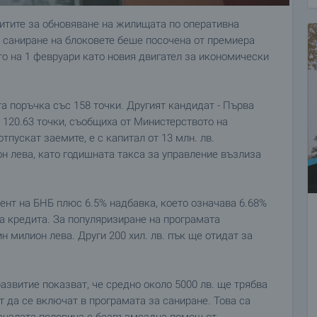
итите за обновяване на жилищата по оперативна
а саниране на блоковете беше посочена от премиера
то на 1 февруари като новия двигател за икономически
а поръчка със 158 точки. Другият кандидат - Първа
 120.63 точки, съобщиха от Министерството на
тпускат заемите, е с капитал от 13 млн. лв.
н лева, като годишната такса за управление възлиза
ент на БНБ плюс 6.5% надбавка, което означава 6.68%
на кредита. За популяризиране на програмата
н милион лева. Други 200 хил. лв. пък ще отидат за
азвитие показват, че средно около 5000 лв. ще трябва
т да се включат в програмата за саниране. Това са