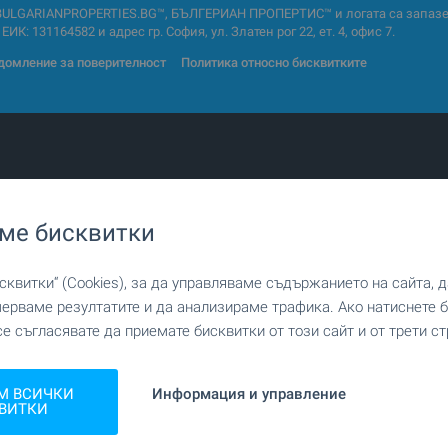
BULGARIANPROPERTIES.BG™, БЪЛГЕРИАН ПРОПЕРТИС™ и логата са запазен
ИК: 131164582 и адрес гр. София, ул. Златен рог 22, ет. 4, офис 7.
домление за поверителност
Политика относно бисквитките
и апартаменти
Двустайни апартаменти
ме бисквитки
ни апартаменти
Мезонети
а
Къщи
квитки“ (Cookies), за да управляваме съдържанието на сайта, 
щи
Резиденции
мерваме резултатите и да анализираме трафика. Ако натиснете
Земи
се съгласявате да приемате бисквитки от този сайт и от трети ст
и парцели
Парцели за инвестиция
 центрове
Фабрики и индустрия
и сгради
Заведения
М ВСИЧКИ
Информация и управление
ки кабинети
Медицински центрове
ВИТКИ
ми
Ферми