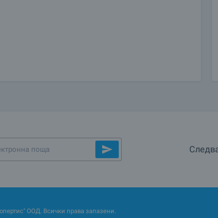
Следва
опертис" ООД. Всички права запазени.