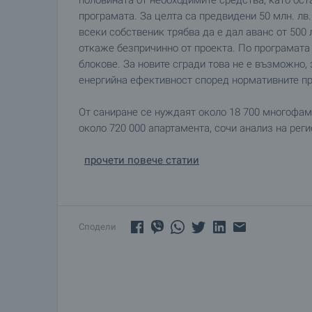
половината от необходимите средства, като ос
програмата. За целта са предвидени 50 млн. лв
всеки собственик трябва да е дал аванс от 500 
откаже безпричинно от проекта. По програмата
блокове. За новите сгради това не е възможно, 
енергийна ефективност според нормативните пр
От саниране се нуждаят около 18 700 многофами
около 720 000 апартамента, сочи анализ на рег
прочети повече статии
Сподели