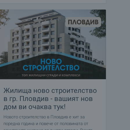
Жилища ново строителство
в гр. Пловдив - вашият нов
дом ви очаква тук!
Новото строителство в Пловдив е хит за
поредна година и повече от половината от