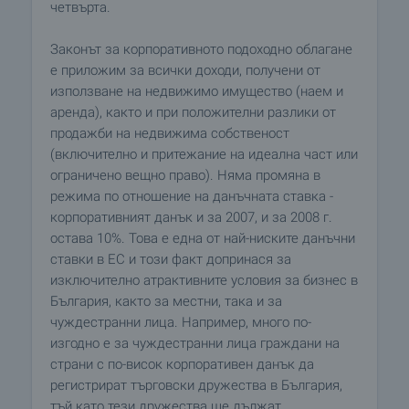
четвърта.
Законът за корпоративното подоходно облагане
е приложим за всички доходи, получени от
използване на недвижимо имущество (наем и
аренда), както и при положителни разлики от
продажби на недвижима собственост
(включително и притежание на идеална част или
ограничено вещно право). Няма промяна в
режима по отношение на данъчната ставка -
корпоративният данък и за 2007, и за 2008 г.
остава 10%. Това е една от най-ниските данъчни
ставки в ЕС и този факт допринася за
изключително атрактивните условия за бизнес в
България, както за местни, така и за
чуждестранни лица. Например, много по-
изгодно е за чуждестранни лица граждани на
страни с по-висок корпоративен данък да
регистрират търговски дружества в България,
тъй като тези дружества ще дължат