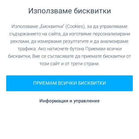
в гр. Пловдив - вашият нов
Използваме бисквитки
дом ви очаква тук!
Новото строителство в Пловдив е хит за
Използваме „Бисквитки“ (Cookies), за да управляваме
поредна година и повече от половината от
съдържанието на сайта, да изготвяме персонализирани
закупените жилища са в нови сгради. Вижте
реклами, да измерваме резултатите и да анализираме
нашите топ оферти и направете своя избор още
трафика. Ако натиснете бутона Приемам всички
сега!
бисквитки, Вие се съгласявате да приемате бисквитки от
този сайт и от трети страни.
Отлични цени и много предложения БЕЗ
КОМИСИОННА от купувача!
ПРИЕМАМ ВСИЧКИ БИСКВИТКИ
ВИЖТЕ ОЩЕ
Информация и управление