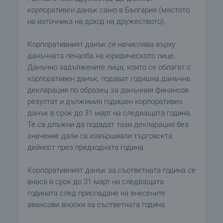
корпоративен данък само в България (мястото
на източника на доход на дружеството).
Корпоративният данък се начислява върху
данъчната печалба на юридическото лице.
Данъчно задължените лица, които се облагат с
корпоративен данък, подават годишна данъчна
декларация по образец за данъчния финансов
резултат и дължимия годишен корпоративен
данък в срок до 31 март на следващата година.
Те са длъжни да подадат тази декларация без
значение дали са извършвали търговскта
дейност през предходната година.
Корпоративният данък за съответната година се
внася в срок до 31 март на следващата
годината след приспадане на внесените
авансови вноски за съответната година.