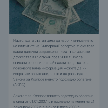
Настоящата статия цели да насочи вниманието
на клиентите на БългерианПропертис върху това
какви данъчни задължения имат търговските
дружества в България през 2008 г. Тук са
описани основните и най-важни неща, като за
по-изчерпателна информация можете да ни
изпратите запитване, както и да разгледате
Закона за Kорпоративното подоходно облагане
(ЗКПО).
Законът за Корпоративното подоходно облагане
в сила от 01.01.2007 г. и последно изменен на 21
декември 2007 г. е в сила и през 2008 г.