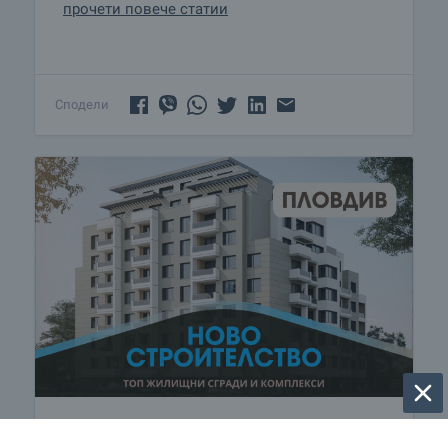
прочети повече статии
Сподели
Жилища ново строителство