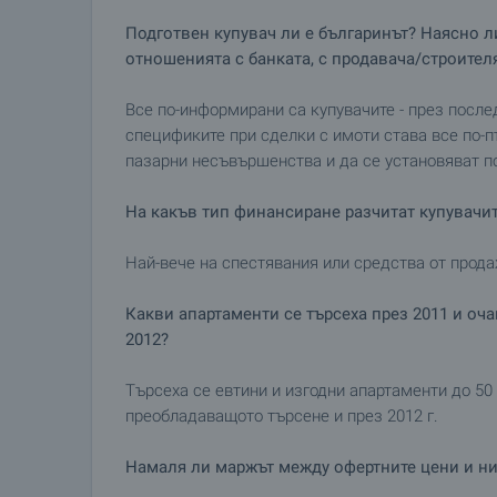
Подготвен купувач ли е българинът? Наясно ли
отношенията с банката, с продавача/строител
Все по-информирани са купувачите - през посл
спецификите при сделки с имоти става все по-п
пазарни несъвършенства и да се установяват п
На какъв тип финансиране разчитат купувачи
Най-вече на спестявания или средства от прода
Какви апартаменти се търсеха през 2011 и оча
2012?
Търсеха се евтини и изгодни апартаменти до 50
преобладаващото търсене и през 2012 г.
Намаля ли маржът между офертните цени и ни