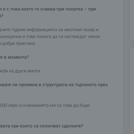
 е с това което го очаква при покупка – при
я?
едните години информацията за имотния пазар и
ълноценна и това помага да се изглаждат някои
о-добри практики.
те в момента?
жби на други имоти.
квате ли промяна в структурата на търсенето през
 000 евро и очакванията ми са това да бъде
вата при които се сключват сделките?