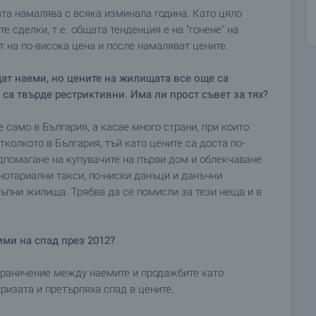
ата намалява с всяка изминала година. Като цяло
е сделки, т.е. общата тенденция е на "гонене" на
т на по-висока цена и после намаляват цените.
ат наеми, но цените на жилищата все още са
са твърде рестриктивни. Има ли прост съвет за тях?
 само в България, а касае много страни, при които
колкото в България, тъй като цените са доста по-
дпомагане на купувачите на първи дом и облекчаване
 нотариални такси, по-ниски данъци и данъчни
тъпни жилища. Трябва да се помисли за тези неща и в
ми на спад през 2012?
зграничение между наемите и продажбите като
ризата и претърпяха спад в цените.