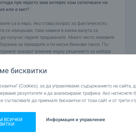
 спада при еврото има интерес към сключване на
ия или е мит?
ките са в евро. Ако става въпрос за фактическото
а се извършва, това зависи в каква валута са
 да получат парите продавачите. Много често левовите
бързина на преводите и по-ниски банкови такси. По-
траните оказват влияние върху решението за избора
но еврото.
ме бисквитки
квитки“ (Cookies), за да управляваме съдържанието на сайта, 
мерваме резултатите и да анализираме трафика. Ако натиснете
се съгласявате да приемате бисквитки от този сайт и от трети ст
М ВСИЧКИ
Информация и управление
ВИТКИ