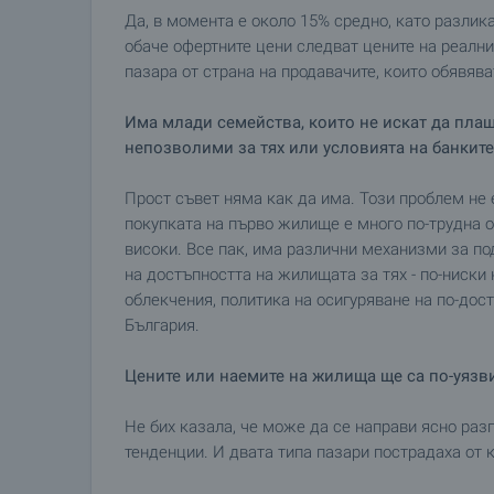
Да, в момента е около 15% средно, като разлик
обаче офертните цени следват цените на реалнит
пазара от страна на продавачите, които обявява
Има млади семейства, които не искат да плащ
непозволими за тях или условията на банките 
Прост съвет няма как да има. Този проблем не е
покупката на първо жилище е много по-трудна от
високи. Все пак, има различни механизми за по
на достъпността на жилищата за тях - по-ниски
облекчения, политика на осигуряване на по-дос
България.
Цените или наемите на жилища ще са по-уязви
Не бих казала, че може да се направи ясно ра
тенденции. И двата типа пазари пострадаха от к