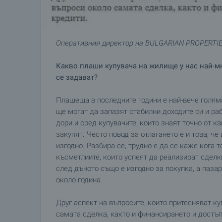
Оперативния директор на BULGARIAN PROPERTIES
Какво плаши купувача на жилище у нас най-мн
се задават?
Плашеща в последните години е най-вече голяма
ще могат да запазят стабилни доходите си и ра
дори и сред купувачите, които знаят точно от к
закупят. Често повод за отлагането е и това, ч
изгодно. Разбира се, трудно е да се каже кога 
късметлиите, които успеят да реализират сделк
след дъното също е изгодно за покупка, а пазар
около година.
Друг аспект на въпросите, които притесняват ку
самата сделка, както и финансирането и достъ