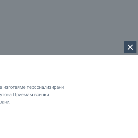
да изготвяме персонализирани
 бутона Приемам всички
рани.