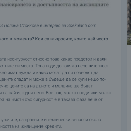
 Полина Стойкова в интервю за Spekulanti.com
ого в момента? Кои са въпросите, които най-често
та несигурност относно това какво предстои и дали
ботните си места. Това води до голяма нерешителност
акво имат нужда и какво могат да си позволят да
е цените спадат и може в бъдеще да се купи нещо по-
точно цените са на дъното и малцина ще бъдат
и на най-изгодни цени. Все пак, малко преди или малко
ът на имоти със сигурност е в такава фаза вече от
пувачите, са правните и технически въпроси около
пността на жилищните кредити.