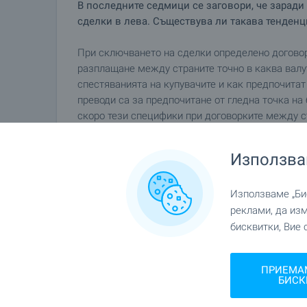
В последните седмици се заговори, че заради
сделки в лева. Съществува ли такава тенденц
При сключването на сделки определено договор
разплащане между страните точно в каква валут
спестяванията на купувачите и как предпочитат
преводи са за предпочитане от гледна точка на 
скоро тези специфики при договорките между с
на валута, отколкото някакви притеснения относ
Използва
прочети повече статии
Използваме „Бис
реклами, да из
бисквитки, Вие 
Сподели
ПРИЕМА
БИСК