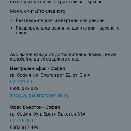
отговарят на вашите критерии за търсене.
Моля, опитайте следното:
Разгледайте други квартали или райони
Разширете диапазона на цените или търсената
площ
Ако имате нужда от допълнителна помощ, не се
колебайте да се свържете с нас:
Централен oфис - София
гр. София, ул. Златен рог 22, ет. 3 и 4
02 9 11 50
0886 033 033
info@bulgarianproperties.bg
Офис Бъкстон - София
гр. София, бул. Братя Бъкстон 31А
02 425 68 61
0882 817 499