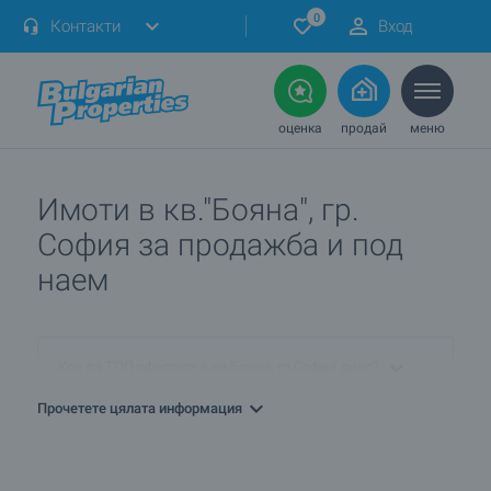
0
Контакти
Вход
оценка
продай
меню
Имоти в кв."Бояна", гр.
София за продажба и под
наем
Кои са ТОП офертите в кв.Бояна, гр.София днес?
Прочетете цялата информация
ПРОДАВАМ имот в кв.Бояна, гр.София. Как мога да го
обявя при вас?
Кои са най-предпочитаните комплекси ново