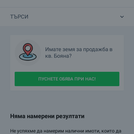
строителство в кв.Бояна, гр.София?
Кои са най-изгодните предложения в кв.Бояна,
ТЪРСИ
гр.София?
Какви луксозни имоти се предлагат в кв.Бояна,
гр.София?
Имате
земя
за продажба в
Какви къщи се предлагат в кв.Бояна, гр.София?
кв.
Бояна?
ПУСНЕТЕ ОБЯВА ПРИ НАС!
Няма намерени резултати
Не успяхме да намерим налични имоти, които да