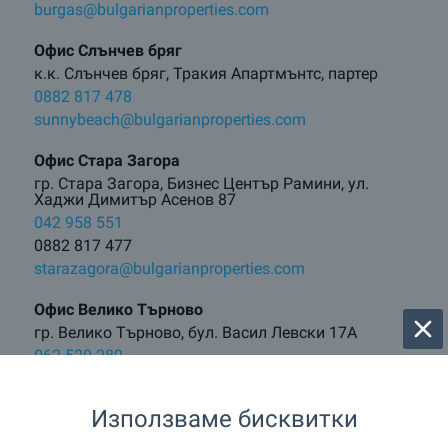
burgas@bulgarianproperties.com
Офис Слънчев бряг
к.к. Слънчев бряг, Тракия Апартмънтс, партер
0882 817 478
sunnybeach@bulgarianproperties.com
Офис Стара Загора
гр. Стара Загора, Бизнес Център Рамини, ул.
Хаджи Димитър Асенов 87
042 958 551
0882 817 477
starazagora@bulgarianproperties.com
Офис Велико Търново
гр. Велико Търново, бул. Васил Левски 17А
062 520 289
0882 817 481
vt@bulgarianproperties.com
Използваме бисквитки
Офис Боровец