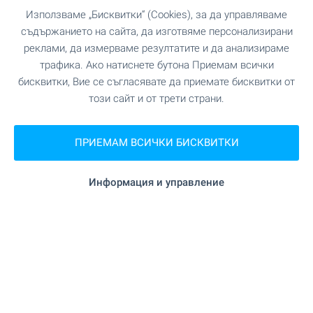
гр. Самоков, бул. Искър 121
Използваме „Бисквитки“ (Cookies), за да управляваме
0882 817 460
съдържанието на сайта, да изготвяме персонализирани
borovets@bulgarianproperties.com
реклами, да измерваме резултатите и да анализираме
трафика. Ако натиснете бутона Приемам всички
Офис Банско
бисквитки, Вие се съгласявате да приемате бисквитки от
гр. Банско, ул. Никола Вапцаров 7, партер
този сайт и от трети страни.
0882 817 461
bansko@bulgarianproperties.com
ПРИЕМАМ ВСИЧКИ БИСКВИТКИ
Офис Дупница
гр. Дупница, ул. Княз Борис I, №1, ет. 1
0882 817 449
Информация и управление
dupnitsa@bulgarianproperties.com
Офис Шумен
гр. Шумен, пл. Освобождение 12, ет. 3, офис 5
0882 817 445
shumen@bulgarianproperties.com
Офис Пампорово