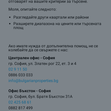
отговарят на вашите критерии за търсене.
Моля, опитайте следното:
Разгледайте други квартали или райони
Разширете диапазона на цените или търсената
площ
Ако имате нужда от допълнителна помощ, не се
колебайте да се свържете с нас:
Централен oфис - София
гр. София, ул. Златен рог 22, ет. 3 и 4
02 9 11 50
0886 033 033
info@bulgarianproperties.bg
Офис Бъкстон - София
гр. София, бул. Братя Бъкстон 31А
02 425 68 61
0882 817 499