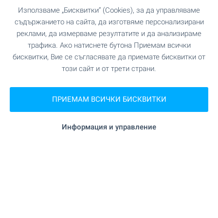
гр. Самоков, бул. Искър 121
Използваме „Бисквитки“ (Cookies), за да управляваме
0882 817 460
съдържанието на сайта, да изготвяме персонализирани
borovets@bulgarianproperties.com
реклами, да измерваме резултатите и да анализираме
трафика. Ако натиснете бутона Приемам всички
Офис Банско
бисквитки, Вие се съгласявате да приемате бисквитки от
гр. Банско, ул. Никола Вапцаров 7, партер
този сайт и от трети страни.
0882 817 461
bansko@bulgarianproperties.com
ПРИЕМАМ ВСИЧКИ БИСКВИТКИ
Офис Дупница
гр. Дупница, ул. Княз Борис I, №1, ет. 1
0882 817 449
Информация и управление
dupnitsa@bulgarianproperties.com
Офис Шумен
гр. Шумен, пл. Освобождение 12, ет. 3, офис 5
0882 817 445
shumen@bulgarianproperties.com
Офис Пампорово