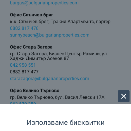
burgas@bulgarianproperties.com
Офис Слънчев бряг
к.к. Слънчев бряг, Тракия Апартмънтс, партер
0882 817 478
sunnybeach@bulgarianproperties.com
Офис Стара Загора
гр. Стара Загора, Бизнес Център Рамини, ул.
Хаджи Димитър Асенов 87
042 958 551
0882 817 477
starazagora@bulgarianproperties.com
Офис Велико Търново
гр. Велико Търново, бул. Васил Левски 17А
062 520 289
0882 817 481
vt@bulgarianproperties.com
Използваме бисквитки
Офис Боровец