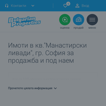
0
Контакти
Вход
оценка
продай
меню
Имоти в кв."Манастирски
ливади", гр. София за
продажба и под наем
Кои са ТОП офертите в кв.Манастирски ливади,
гр.София днес?
Прочетете цялата информация
ПРОДАВАМ имот в кв.Манастирски ливади, гр.София.
Как мога да го обявя при вас?