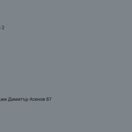
с 2
аджи Димитър Асенов 87