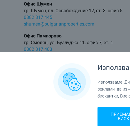
Офис Шумен
гр. Шумен, пл. Освобождение 12, ет. 3, офис 5
0882 817 445
shumen@bulgarianproperties.com
Офис Пампорово
гр. Смолян, ул. Бузлуджа 11, офис 7, ет. 1
0882 817 483
pamporovo@bulgarianproperties.com
Използва
Офис Елхово
гр. Елхово, ул. Цар Калоян 11
0882 817 495
Използваме „Бис
elhovo@bulgarianproperties.com
реклами, да из
бисквитки, Вие 
ПРИЕМА
БИСК