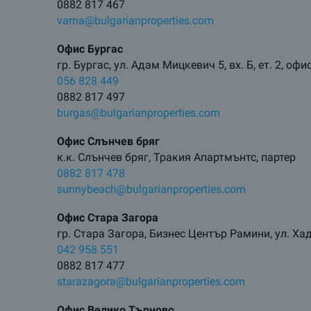
0882 817 467
varna@bulgarianproperties.com
Офис Бургас
гр. Бургас, ул. Адам Мицкевич 5, вх. Б, ет. 2, офи
056 828 449
0882 817 497
burgas@bulgarianproperties.com
Офис Слънчев бряг
к.к. Слънчев бряг, Тракия Апартмънтс, партер
0882 817 478
sunnybeach@bulgarianproperties.com
Офис Стара Загора
гр. Стара Загора, Бизнес Център Рамини, ул. Х
042 958 551
0882 817 477
starazagora@bulgarianproperties.com
Офис Велико Търново