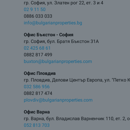
гр. София, ул. Златен рог 22, ет. 3 и 4
02 9 11 50
0886 033 033
info@bulgarianproperties.bg
Офис Бъкстон - София
гр. София, бул. Братя Бъкстон 31А
02 425 68 61
0882 817 499
buxton@bulgarianproperties.com
Офис Пловдив
гр. Пловдив, Делови Център Европа, ул. "Петко К
032 586 956
0882 817 474
plovdiv@bulgarianproperties.com
Офис Варна
гр. Варна, бул. Владислав Варненчик 110, ет. 2, 
052 813 703