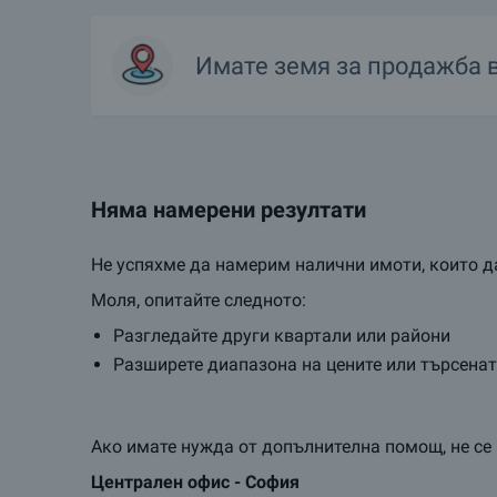
Имате
земя
за продажба 
Няма намерени резултати
Не успяхме да намерим налични имоти, които да
Моля, опитайте следното:
Разгледайте други квартали или райони
Разширете диапазона на цените или търсена
Ако имате нужда от допълнителна помощ, не се 
Централен oфис - София