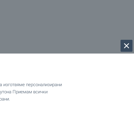
да изготвяме персонализирани
 бутона Приемам всички
рани.