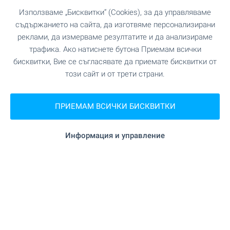
Жилища ново строителство
Използваме „Бисквитки“ (Cookies), за да управляваме
в гр. Варна - вашият нов дом
съдържанието на сайта, да изготвяме персонализирани
ви очаква!
реклами, да измерваме резултатите и да анализираме
трафика. Ако натиснете бутона Приемам всички
Новото строителство във Варна е хит за
бисквитки, Вие се съгласявате да приемате бисквитки от
поредна година! По-голямата част от
този сайт и от трети страни.
закупените жилища са в новостроящи се
сгради. Вижте нашите топ оферти и направете
своя избор още сега!
ПРИЕМАМ ВСИЧКИ БИСКВИТКИ
Отлични цени и актуални предложения БЕЗ
Информация и управление
КОМИСИОННА от купувача!
ВИЖТЕ ОЩЕ