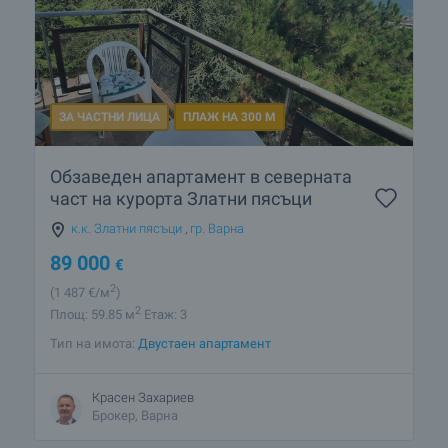
ЗА ЧАСТНИ ЛИЦА
ПЛАЖ НА 300 М
Обзаведен апартамент в северната
част на курорта Златни пясъци
к.к. Златни пясъци
,
гр. Варна
89 000
€
2
(1 487
€/м
)
2
Площ: 59.85 м
Етаж: 3
Тип на имота:
Двустаен апартамент
Красен Захариев
Брокер, Варна