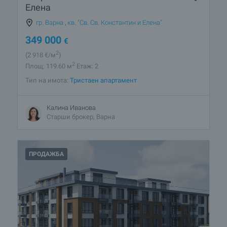
Елена
гр. Варна
,
кв. "Св. Св. Константин и Елена"
349 000
€
2
(2 918
€/м
)
2
Площ: 119.60 м
Етаж: 2
Тип на имота:
Тристаен апартамент
Калина Иванова
Старши брокер, Варна
ПРОДАЖБА