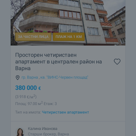
ЗА ЧАСТНИ ЛИЦА
ПЛАЖ НА 1 КМ
Просторен четиристаен
апартамент в централен район на
Варна
гр. Варна
,
кв. "ВИНС-Червен площад"
380 000
€
2
(3 918
€/м
)
2
Площ: 97.00 м
Етаж: 3
Тип на имота:
Четиристаен апартамент
Калина Иванова
Старши брокер, Варна