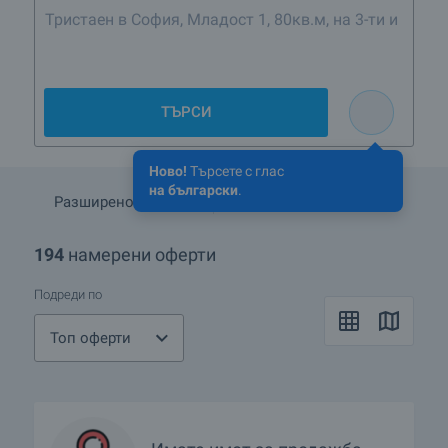
Тристаен в София, Младост 1, 80кв.м, на 3-ти
или 4-ти етаж, ново строителст
ТЪРСИ
Ново!
Търсете с глас
на български
.
Разширено търсене
Запази търсенето
194
намерени оферти
Подреди по
Топ оферти