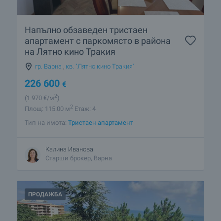
Напълно обзаведен тристаен
апартамент с паркомясто в района
на Лятно кино Тракия
гр. Варна
,
кв. "Лятно кино Тракия"
226 600
€
2
(1 970
€/м
)
2
Площ: 115.00 м
Етаж: 4
Тип на имота:
Тристаен апартамент
Калина Иванова
Старши брокер, Варна
ПРОДАЖБА