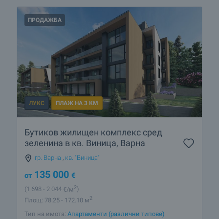
ПРОДАЖБА
ЛУКС
ПЛАЖ НА 3 КМ
Бутиков жилищен комплекс сред
зеленина в кв. Виница, Варна
гр. Варна
,
кв. "Виница"
135 000
от
€
2
(1 698
- 2 044
€/м
)
2
Площ: 78.25 - 172.10 м
Тип на имота:
Апартаменти (различни типове)