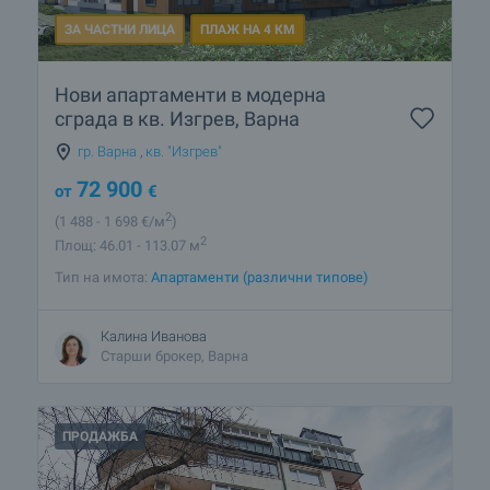
ЗА ЧАСТНИ ЛИЦА
ПЛАЖ НА 4 КМ
Нови апартаменти в модерна
сграда в кв. Изгрев, Варна
гр. Варна
,
кв. "Изгрев"
72 900
от
€
2
(1 488
- 1 698
€/м
)
2
Площ: 46.01 - 113.07 м
Тип на имота:
Апартаменти (различни типове)
Калина Иванова
Старши брокер, Варна
ПРОДАЖБА