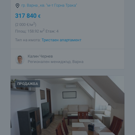
гр. Варна
,
кв. "м-т Горна Трака"
317 840
€
2
(2 000
€/м
)
2
Площ: 158.92 м
Етаж: 4
Тип на имота:
Тристаен апартамент
Калин Чернев
Регионален мениджър, Варна
ПРОДАЖБА