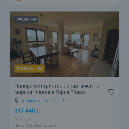
ПРОДАЖБА
ПЛАЖ НА 1 КМ
Панорамен тристаен апартамент с
морска гледка в Горна Трака
гр. Варна
,
кв. "м-т Горна Трака"
317 440
€
2
(2 000
€/м
)
2
Площ: 158.72 м
Етаж: 4