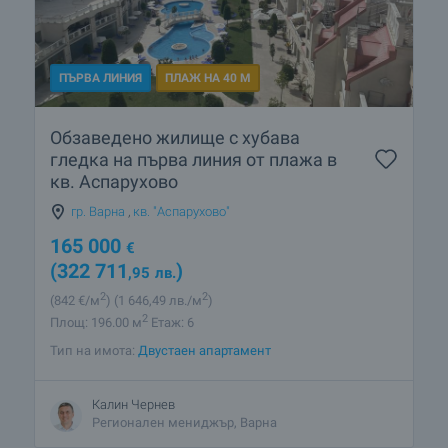
ПЪРВА ЛИНИЯ
ПЛАЖ НА 40 М
Обзаведено жилище с хубава
гледка на първа линия от плажа в
кв. Аспарухово
гр. Варна
,
кв. "Аспарухово"
165 000
€
(322 711
)
,95
лв.
2
2
(842
€/м
)
(1 646
,49
лв./м
)
2
Площ: 196.00 м
Етаж: 6
Тип на имота:
Двустаен апартамент
Калин Чернев
Регионален мениджър, Варна