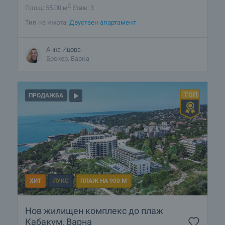
2
Площ: 55.00 м
Етаж: 3
Тип на имота:
Двустаен апартамент
Анна Ицова
Брокер, Варна
ПРОДАЖБА
ХИТ
ЛУКС
ПЛАЖ НА 900 М
Нов жилищен комплекс до плаж
Кабакум, Варна