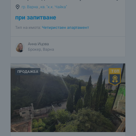
гр. Варна
,
кв. "к.к. Чайка"
при запитване
Тип на имота:
Четиристаен апартамент
Анна Ицова
Брокер, Варна
ПРОДАЖБА