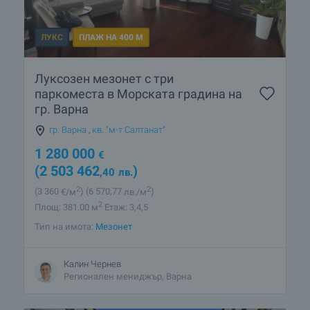
ЛУКС
ПЛАЖ НА 400 М
Луксозен мезонет с три
паркоместа в Морската градина на
гр. Варна
гр. Варна
,
кв. "м-т Салтанат"
1 280 000
€
(2 503 462
)
,40
лв.
2
2
(3 360
€/м
)
(6 570
,77
лв./м
)
2
Площ: 381.00 м
Етаж: 3,4,5
Тип на имота:
Мезонет
Калин Чернев
Регионален мениджър, Варна