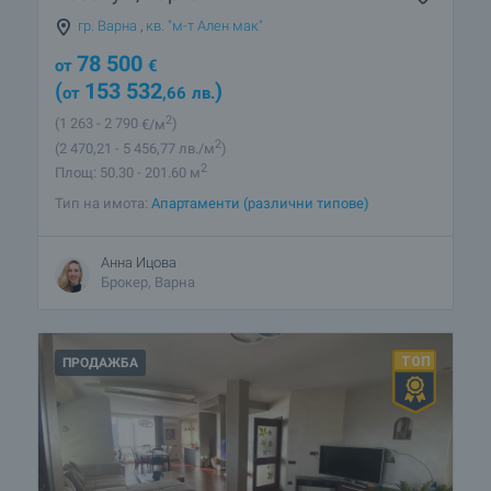
гр. Варна
,
кв. "м-т Ален мак"
78 500
от
€
(
153 532
)
от
,66
лв.
2
(1 263
- 2 790
€/м
)
2
(2 470
,21
- 5 456
,77
лв./м
)
2
Площ: 50.30 - 201.60 м
Тип на имота:
Апартаменти (различни типове)
Анна Ицова
Брокер, Варна
ПРОДАЖБА