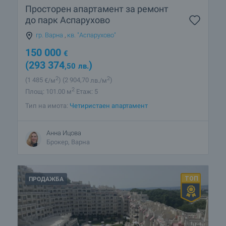
Просторен апартамент за ремонт
до парк Аспарухово
гр. Варна
,
кв. "Аспарухово"
150 000
€
(293 374
)
,50
лв.
2
2
(1 485
€/м
)
(2 904
,70
лв./м
)
2
Площ: 101.00 м
Етаж: 5
Тип на имота:
Четиристаен апартамент
Анна Ицова
Брокер, Варна
ПРОДАЖБА