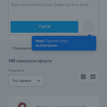
Тристаен в Central Park, София до 5-ти етаж
ТЪРСИ
Ново!
Търсете с глас
на български
.
Разширено търсене
Запази търсенето
195
намерени оферти
Подреди по
Топ оферти