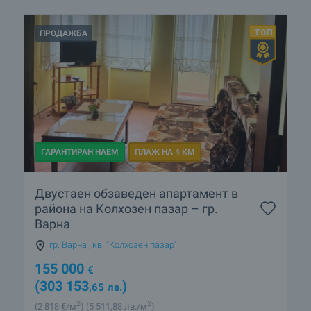
ПРОДАЖБА
ГАРАНТИРАН НАЕМ
ПЛАЖ НА 4 КМ
Двустаен обзаведен апартамент в
района на Колхозен пазар – гр.
Варна
гр. Варна
,
кв. "Колхозен пазар"
155 000
€
(303 153
)
,65
лв.
2
2
(2 818
€/м
)
(5 511
,88
лв./м
)