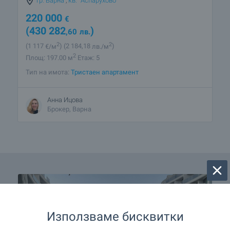
гр. Варна
,
кв. "Аспарухово"
220 000
€
(430 282
)
,60
лв.
2
2
(1 117
€/м
)
(2 184
,18
лв./м
)
2
Площ: 197.00 м
Етаж: 5
Тип на имота:
Тристаен апартамент
Анна Ицова
Брокер, Варна
Използваме бисквитки