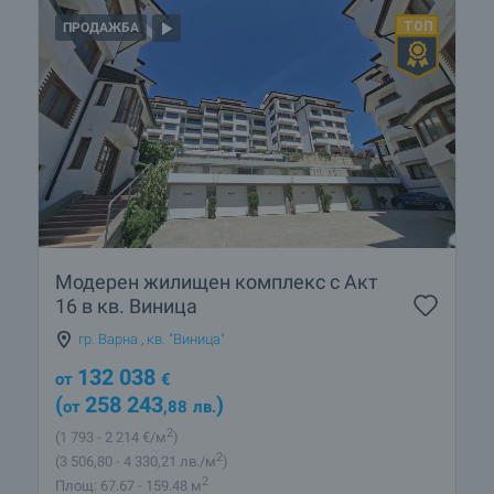
ПРОДАЖБА
Модерен жилищен комплекс с Акт
16 в кв. Виница
гр. Варна
,
кв. "Виница"
132 038
от
€
(
258 243
)
от
,88
лв.
2
(1 793
- 2 214
€/м
)
2
(3 506
,80
- 4 330
,21
лв./м
)
2
Площ: 67.67 - 159.48 м