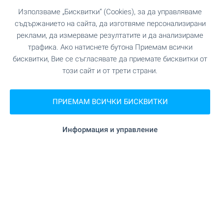
Използваме „Бисквитки“ (Cookies), за да управляваме
съдържанието на сайта, да изготвяме персонализирани
реклами, да измерваме резултатите и да анализираме
трафика. Ако натиснете бутона Приемам всички
бисквитки, Вие се съгласявате да приемате бисквитки от
този сайт и от трети страни.
Жилища ново строителство
в гр. Варна - вашият нов дом
ПРИЕМАМ ВСИЧКИ БИСКВИТКИ
ви очаква!
Новото строителство във Варна е хит за
Информация и управление
поредна година! По-голямата част от
закупените жилища са в новостроящи се
сгради. Вижте нашите топ оферти и направете
своя избор още сега!
Отлични цени и актуални предложения БЕЗ
КОМИСИОННА от купувача!