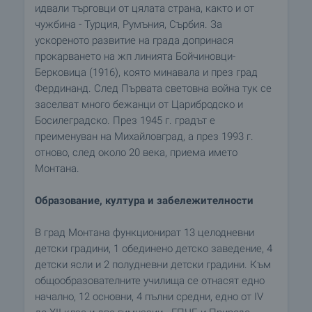
идвали търговци от цялата страна, както и от
чужбина - Турция, Румъния, Сърбия. За
ускореното развитие на града допринася
прокарването на жп линията Бойчиновци-
Берковица (1916), която минавала и през град
Фердинанд. След Първата световна война тук се
заселват много бежанци от Царибродско и
Босилеградско. През 1945 г. градът е
преименуван на Михайловград, а през 1993 г.
отново, след около 20 века, приема името
Монтана.
Образование, култура и забележителности
В град Монтана функционират 13 целодневни
детски градини, 1 обединено детско заведение, 4
детски ясли и 2 полудневни детски градини. Към
общообразователните училища се отнасят едно
начално, 12 основни, 4 пълни средни, едно от IV