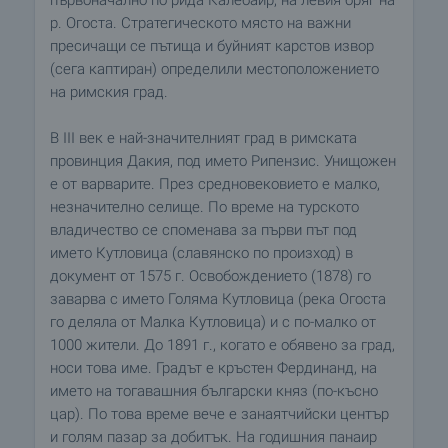
първоначално по рида Калебаир, на левия бряг на
р. Огоста. Стратегическото място на важни
пресичащи се пътища и буйният карстов извор
(сега каптиран) определили местоположението
на римския град.
В III век е най-значителният град в римската
провинция Дакия, под името Рипензис. Унищожен
е от варварите. През средновековието е малко,
незначително селище. По време на турското
владичество се споменава за първи път под
името Кутловица (славянско по произход) в
документ от 1575 г. Освобождението (1878) го
заварва с името Голяма Кутловица (река Огоста
го деляла от Малка Кутловица) и с по-малко от
1000 жители. До 1891 г., когато е обявено за град,
носи това име. Градът е кръстен Фердинанд, на
името на тогавашния български княз (по-късно
цар). По това време вече е занаятчийски център
и голям пазар за добитък. На годишния панаир