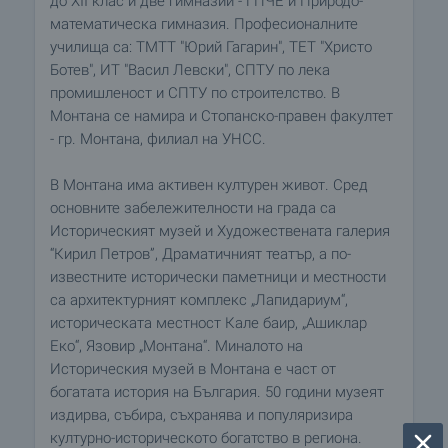
до XII клас и две гимназии - ГПЧЕ и Природо-
математическа гимназия. Професионалните
училища са: ТМТТ "Юрий Гагарин", ТЕТ "Христо
Ботев", ИТ "Васил Левски", СПТУ по лека
промишленост и СПТУ по строителство. В
Монтана се намира и Стопанско-правен факултет
- гр. Монтана, филиал на УНСС.
В Монтана има активен културен живот. Сред
основните забележителности на града са
Историческият музей и Художествената галерия
“Кирил Петров”, Драматичният театър, а по-
известните исторически паметници и местности
са архитектурният комплекс „Лапидариум“,
историческата местност Кале баир, „Ашиклар
Еко“, Язовир „Монтана“. Миналото на
Историческия музей в Монтана е част от
богатата история на България. 50 години музеят
издирва, събира, съхранява и популяризира
културно-историческото богатство в региона.