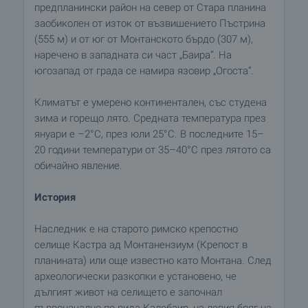
предпланински район на север от Стара планина
заобиколен от изток от възвишението Пъстрина
(555 м) и от юг от Монтанското бърдо (307 м),
наречено в западната си част „Баира“. На
югозапад от града се намира язовир „Огоста“.
Климатът е умерено континентален, със студена
зима и горещо лято. Средната температура през
януари е –2°C, през юли 25°C. В последните 15–
20 години температури от 35–40°C през лятото са
обичайно явление.
История
Наследник е на старото римско крепостно
селище Кастра ад Монтанензиум (Крепост в
планината) или още известно като Монтана. След
археологически разкопки е установено, че
дългият живот на селището е започнал