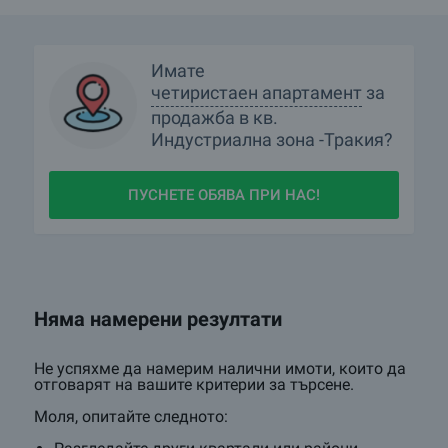
Имате
четиристаен апартамент
за
многостаен апартамент
продажба в
кв.
мезонет
Индустриална зона -Тракия?
пентхаус
ПУСНЕТЕ ОБЯВА ПРИ НАС!
Няма намерени резултати
Не успяхме да намерим налични имоти, които да
отговарят на вашите критерии за търсене.
Моля, опитайте следното: