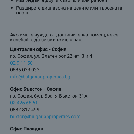
Разгледайте други квартали или райони
Разширете диапазона на цените или търсената
площ
Ако имате нужда от допълнителна помощ, не се
колебайте да се свържете с нас:
Централен oфис - София
гр. София, ул. Златен рог 22, ет. 3 и 4
02 9 11 50
0886 033 033
info@bulgarianproperties.bg
Офис Бъкстон - София
гр. София, бул. Братя Бъкстон 31А
02 425 68 61
0882 817 499
buxton@bulgarianproperties.com
Офис Пловдив