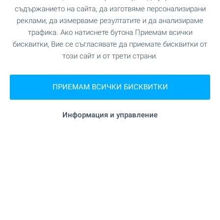
съдържанието на сайта, да изготвяме персонализирани
Офис Банско
реклами, да измерваме резултатите и да анализираме
гр. Банско, ул. Никола Вапцаров 7, партер
трафика. Ако натиснете бутона Приемам всички
0882 817 461
бисквитки, Вие се съгласявате да приемате бисквитки от
bansko@bulgarianproperties.com
този сайт и от трети страни.
Офис Дупница
гр. Дупница, ул. Княз Борис I, №1, ет. 1
ПРИЕМАМ ВСИЧКИ БИСКВИТКИ
0882 817 449
dupnitsa@bulgarianproperties.com
Информация и управление
Офис Шумен
гр. Шумен, пл. Освобождение 12, ет. 3, офис 5
0882 817 445
shumen@bulgarianproperties.com
Офис Пампорово
гр. Смолян, ул. Бузлуджа 11, офис 7, ет. 1
0882 817 483
pamporovo@bulgarianproperties.com