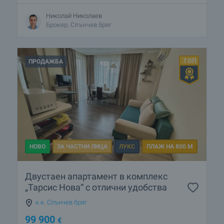
Николай Николаев
Брокер, Слънчев бряг
ПРОДАЖБА
НОВО
ЗА ЧАСТНИ ЛИЦА
ЛУКС
ПЛАЖ НА 800 М
Двустаен апартамент в комплекс
„Тарсис Нова“ с отлични удобства
к.к. Слънчев бряг
99 900
€