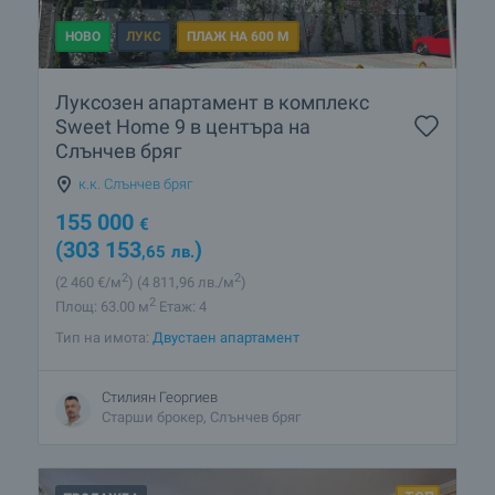
НОВО
ЛУКС
ПЛАЖ НА 600 М
Луксозен апартамент в комплекс
Sweet Home 9 в центъра на
Слънчев бряг
к.к. Слънчев бряг
155 000
€
(303 153
)
,65
лв.
2
2
(2 460
€/м
)
(4 811
,96
лв./м
)
2
Площ: 63.00 м
Етаж: 4
Тип на имота:
Двустаен апартамент
Стилиян Георгиев
Старши брокер, Слънчев бряг