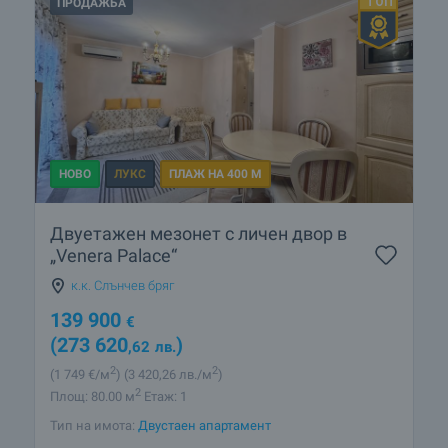
ПРОДАЖБА
НОВО
ЛУКС
ПЛАЖ НА 400 М
Двуетажен мезонет с личен двор в
„Venera Palace“
к.к. Слънчев бряг
139 900
€
(273 620
)
,62
лв.
2
2
(1 749
€/м
)
(3 420
,26
лв./м
)
2
Площ: 80.00 м
Етаж: 1
Тип на имота:
Двустаен апартамент