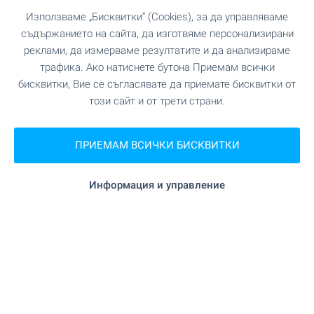
Използваме „Бисквитки“ (Cookies), за да управляваме
съдържанието на сайта, да изготвяме персонализирани
реклами, да измерваме резултатите и да анализираме
трафика. Ако натиснете бутона Приемам всички
бисквитки, Вие се съгласявате да приемате бисквитки от
този сайт и от трети страни.
ПРИЕМАМ ВСИЧКИ БИСКВИТКИ
Информация и управление
Поверете ни маркетинга и
продажбите на ваш обект
ново строителство!
BULGARIAN PROPERTIES е лидер в продажбата
на имоти ново строителство с милиони кв.м.