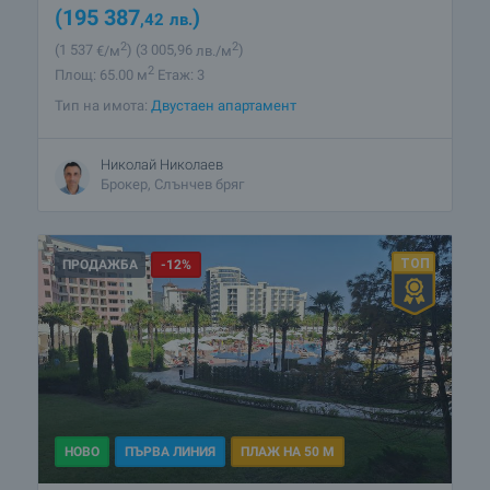
(195 387
)
,42
лв.
2
2
(1 537
€/м
)
(3 005
,96
лв./м
)
2
Площ: 65.00 м
Етаж: 3
Тип на имота:
Двустаен апартамент
Николай Николаев
Брокер, Слънчев бряг
ПРОДАЖБА
-12%
НОВО
ПЪРВА ЛИНИЯ
ПЛАЖ НА 50 М