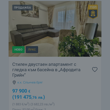
ПРОДАЖБА
НОВО
ЛУКС
Стилен двустаен апартамент с
гледка към басейна в „Афродита
Грийн“
к.к. Слънчев бряг
97 900
€
(191 475
)
,76
лв.
2
2
(1 883
€/м
)
(3 682
,23
лв./м
)
2
Площ: 52.00 м
Етаж: 2