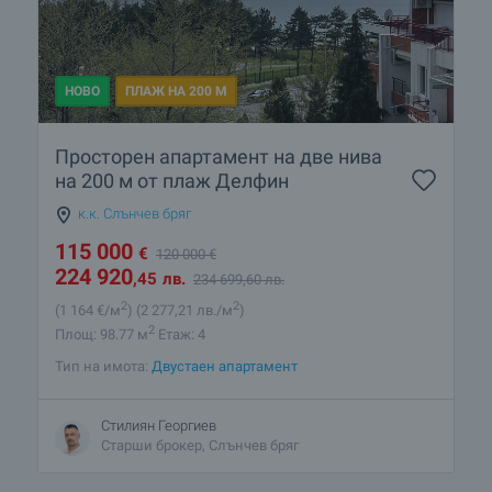
НОВО
ПЛАЖ НА 200 М
Просторен апартамент на две нива
на 200 м от плаж Делфин
к.к. Слънчев бряг
115 000
€
120 000
€
224 920
,45
лв.
234 699
,60
лв.
2
2
(1 164
€/м
)
(2 277
,21
лв./м
)
2
Площ: 98.77 м
Етаж: 4
Тип на имота:
Двустаен апартамент
Стилиян Георгиев
Старши брокер, Слънчев бряг