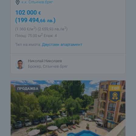
к.к. Слънчев бряг
102 000
€
(199 494
)
,66
лв.
2
2
(1 360
€/м
)
(2 659
,93
лв./м
)
2
Площ: 75.00 м
Етаж: 4
Тип на имота:
Двустаен апартамент
Николай Николаев
Брокер, Слънчев бряг
ПРОДАЖБА