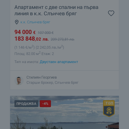
Апартамент с две спални на първа
линия в к.к. Слънчев бряг
к.к. Слънчев бряг
94 000
€
107 000
€
183 848
,02
лв.
209 273
,81
лв.
2
2
(1 146
€/м
)
(2 242
,05
лв./м
)
2
Площ: 82.00 м
Етаж: 2
Тип на имота:
Двустаен апартамент
Стилиян Георгиев
Старши брокер, Слънчев бряг
ПРОДАЖБА
-4%