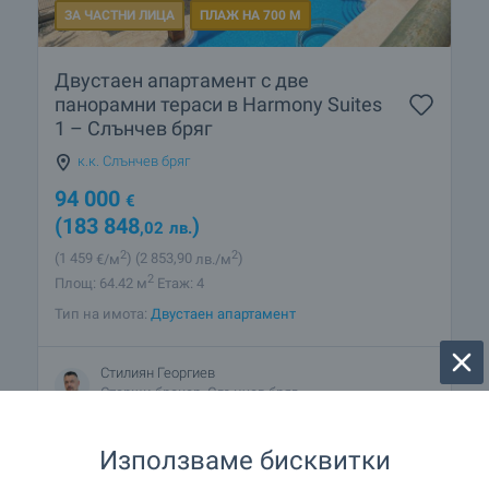
ЗА ЧАСТНИ ЛИЦА
ПЛАЖ НА 700 М
Двустаен апартамент с две
панорамни тераси в Harmony Suites
1 – Слънчев бряг
к.к. Слънчев бряг
94 000
€
(183 848
)
,02
лв.
2
2
(1 459
€/м
)
(2 853
,90
лв./м
)
2
Площ: 64.42 м
Етаж: 4
Тип на имота:
Двустаен апартамент
Стилиян Георгиев
Старши брокер, Слънчев бряг
Използваме бисквитки