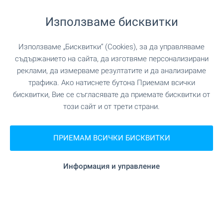
комплекс в Дружба 2.
Изгодни цени!
Използваме бисквитки
Затворена жилищна среда с добре
Използваме „Бисквитки“ (Cookies), за да управляваме
организирани вътрешни пространства,
съдържанието на сайта, да изготвяме персонализирани
озеленяване, детски площадки, зони за отдих и
реклами, да измерваме резултатите и да анализираме
удобни пешеходни алеи – важни предимства
трафика. Ако натиснете бутона Приемам всички
за семейства с деца и за хора, които търсят
бисквитки, Вие се съгласявате да приемате бисквитки от
повече спокойствие в ежедневието. Всичко
този сайт и от трети страни.
това на отлични цени и избор от налични 2-
стайни и 3-стайни апартаменти. Побързайте да
резервирате своя нов дом още днес!
ПРИЕМАМ ВСИЧКИ БИСКВИТКИ
Ексклузивно от BULGARIAN PROPERTIES и без
комисионна!
Информация и управление
ВИЖТЕ ОЩЕ