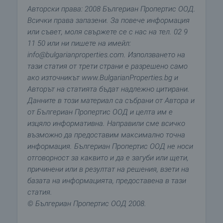
Авторски права: 2008 Бългериан Пропертис ООД.
Всички права запазени. За повече информация
или съвет, моля свържете се с нас на тел. 02 9
11 50 или ни пишете на имейл:
info@bulgarianproperties.com. Използването на
тази статия от трети страни е разрешено само
ако източникът www.BulgarianProperties.bg и
Авторът на статията бъдат надлежно цитирани.
Данните в този материал са събрани от Автора и
от Бългериан Пропертис ООД и целта им е
изцяло информативна. Направили сме всичко
възможно да предоставим максимално точна
информация. Бългериан Пропертис ООД не носи
отговорност за каквито и да е загуби или щети,
причинени или в резултат на решения, взети на
базата на информацията, предоставена в тази
статия.
© Бългериан Пропертис ООД 2008.