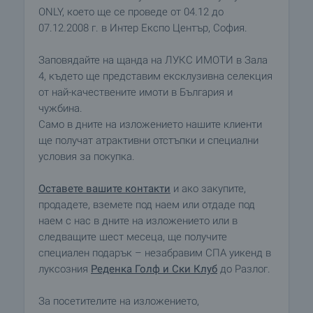
ONLY, което ще се проведе от 04.12 до
07.12.2008 г. в Интер Експо Център, София.
Заповядайте на щанда на ЛУКС ИМОТИ в Зала
4, където ще представим ексклузивна селекция
от най-качествените имоти в България и
чужбина.
Само в дните на изложението нашите клиенти
ще получат атрактивни отстъпки и специални
условия за покупка.
Оставете вашите контакти
и ако закупите,
продадете, вземете под наем или отдаде под
наем с нас в дните на изложението или в
следващите шест месеца, ще получите
специален подарък – незабравим СПА уикенд в
луксозния
Реденка Голф и Ски Клуб
до Разлог.
За посетителите на изложението,