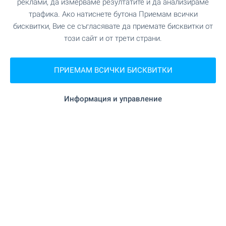
"Райфайзенбанк (България) ЕАД" на 570
Банка
реклами, да измерваме резултатите и да анализираме
м. (7 мин.)
трафика. Ако натиснете бутона Приемам всички
бисквитки, Вие се съгласявате да приемате бисквитки от
този сайт и от трети страни.
"Централна кооперативна банка" на 576
Банка
м. (7 мин.)
ПРИЕМАМ ВСИЧКИ БИСКВИТКИ
на 267 м. (4 мин.)
Аптека
Информация и управление
"Econt" на 605 м. (8 мин.)
Поща/Куриер
на 577 м. (7 мин.)
Фризьорски салон
"Ветеринарна амбулатория
Ветеринарен лекар
Викрито" на 511 м. (7 мин.)
ЗАВЕДЕНИЯ