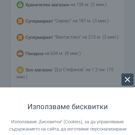
на 156 м. (2 мин.)
Хранителен магазин
"Сириус" на 187 м. (3 мин.)
Супермаркет
"Фантастико" на 213 м. (3 мин.)
Супермаркет
на 634 м. (8 мин.)
Пекарна
"Д-р Стефанов" на 1.2 км. (15
Зоо магазин
мин.)
"Trade House West" на 703 м. (9 мин.)
Мол
Използваме бисквитки
УСЛУГИ
Използваме „Бисквитки“ (Cookies), за да управляваме
съдържанието на сайта, да изготвяме персонализирани