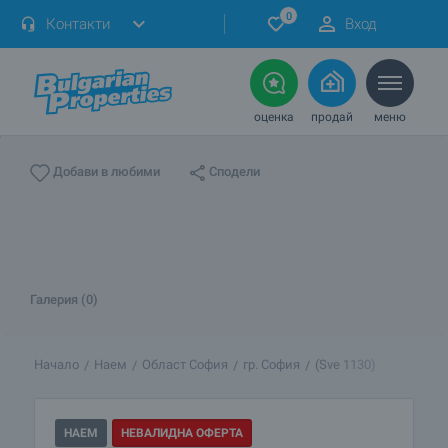
0
Контакти
Вход
оценка
продай
меню
Сподели
Добави в любими
Галерия (0)
Начало
Наем
Област София
гр. София
(Sve 1130)
НАЕМ
НЕВАЛИДНА ОФЕРТА