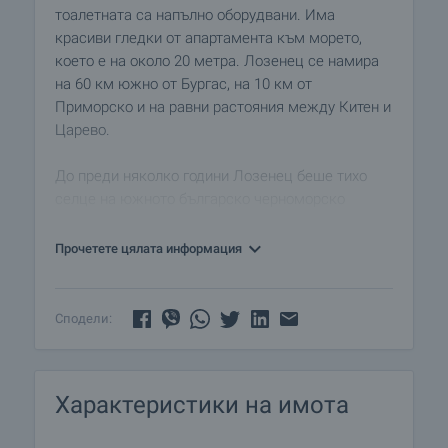
тоалетната са напълно оборудвани. Има
красиви гледки от апартамента към морето,
което е на около 20 метра. Лозенец се намира
на 60 км южно от Бургас, на 10 км от
Приморско и на равни растояния между Китен и
Царево.
До преди няколко години Лозенец беше тихо
селце на южното българско черноморско
крайбрежие, посещавано от български туристи
само през юли и август. През последните
Прочетете цялата информация
години това райско кътче се превърна в
предпочитано място за всички, които искат да
избягат от претъпканите комерсиални курорти и
Сподели:
да се посветят на пълна почивка.
Днес, в Лозенец има много нови луксозни
Характеристики на имота
хотели и великолепни ресторанти. Атмосферата
тук е изключително приятелска, а плажната