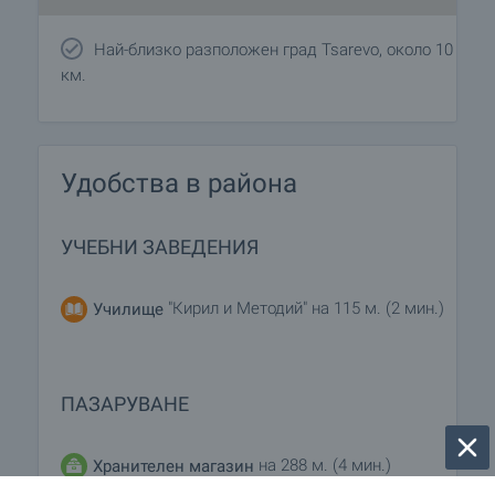
Най-близко разположен град Tsarevo, около 10
км.
Удобства в района
УЧЕБНИ ЗАВЕДЕНИЯ
"Кирил и Методий" на 115 м. (2 мин.)
Училище
ПАЗАРУВАНЕ
на 288 м. (4 мин.)
Хранителен магазин