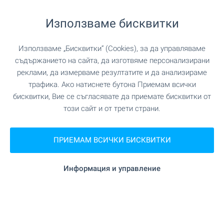
на 113 м. (2 мин.)
Супермаркет
Използваме бисквитки
на 227 м. (3 мин.)
Супермаркет
Използваме „Бисквитки“ (Cookies), за да управляваме
съдържанието на сайта, да изготвяме персонализирани
реклами, да измерваме резултатите и да анализираме
УСЛУГИ
трафика. Ако натиснете бутона Приемам всички
бисквитки, Вие се съгласявате да приемате бисквитки от
този сайт и от трети страни.
на 174 м. (3 мин.)
Аптека
на 248 м. (3 мин.)
Поща/Куриер
ПРИЕМАМ ВСИЧКИ БИСКВИТКИ
Информация и управление
ЗАВЕДЕНИЯ
на 84 м. (2 мин.)
Ресторант