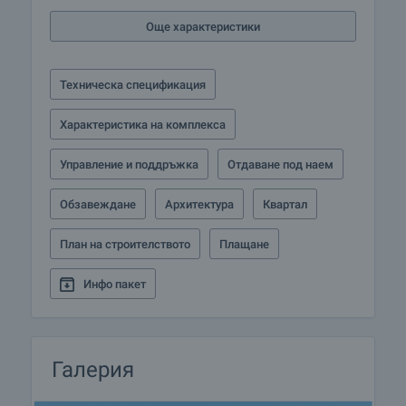
и отдаване под наем на имотите на хотелски
Още характеристики
принцип.
Техническа спецификация
Характеристика на комплекса
Управление и поддръжка
Отдаване под наем
Обзавеждане
Архитектура
Квартал
План на строителството
Плащане
Инфо пакет
Галерия