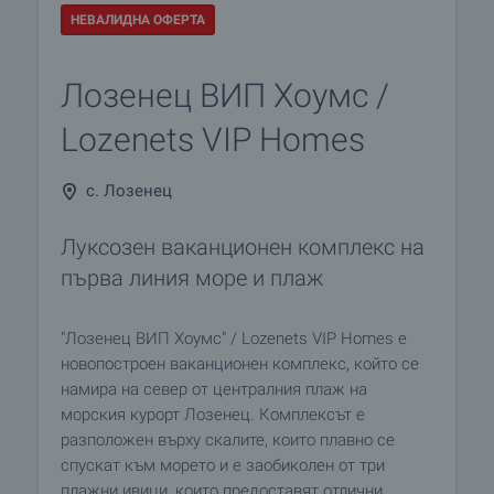
НЕВАЛИДНА ОФЕРТА
Лозенец ВИП Хоумс /
Lozenets VIP Homes
с. Лозенец
Луксозен ваканционен комплекс на
първа линия море и плаж
"Лозенец ВИП Хоумс" / Lozenets VIP Homes е
новопостроен ваканционен комплекс, който се
намира на север от централния плаж на
морския курорт Лозенец. Комплексът е
разположен върху скалите, които плавно се
спускат към морето и е заобиколен от три
плажни ивици, които предоставят отлични