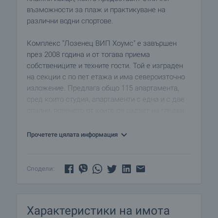
възможности за плаж и практикуване на
различни водни спортове.
Комплекс "Лозенец ВИП Хоумс" е завършен
през 2008 година и от тогава приема
собствениците и техните гости. Той е изграден
на секции с по пет етажа и има североизточно
изложение. Предлага общо 115 апартамента,
сред които студия, апартаменти с една и с две
спални, повечето от които се радват на гледки
към морето. Всеки апартамент се предлага със
складово помещение. Всяка секция в
Прочетете цялата информация
комплекса се обслужва от модерни
хидравлични асансьори с автоматични врати,
които са избрани специално поради тихото им
Сподели:
придвижване с цел да се създаде максимален
комфорт на собствениците в комплекса. Освен
това комплексът разполага и с ограничен брой
Характеристики на имота
подземни гаражи. Предвидено е достатъчно