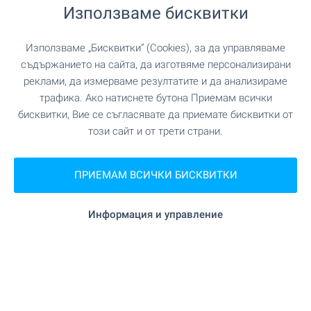
УЧЕБНИ ЗАВЕДЕНИЯ
Използваме бисквитки
"Кирил и Методий" на 1.0 км. (13
Училище
Използваме „Бисквитки“ (Cookies), за да управляваме
мин.)
съдържанието на сайта, да изготвяме персонализирани
реклами, да измерваме резултатите и да анализираме
трафика. Ако натиснете бутона Приемам всички
бисквитки, Вие се съгласявате да приемате бисквитки от
ПАЗАРУВАНЕ
този сайт и от трети страни.
на 1.1 км. (14 мин.)
Хранителен магазин
ПРИЕМАМ ВСИЧКИ БИСКВИТКИ
на 900 м. (11 мин.)
Супермаркет
Информация и управление
на 1.0 км. (13 мин.)
Супермаркет
УСЛУГИ