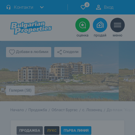
0
Контакти
Вход
оценка
продай
меню
Сподели
Добави в любими
Галерия (58)
Начало
Продажба
Област Бургас
с. Лозенец
До плаж "Кора
ПРОДАЖБА
ЛУКС
ПЪРВА ЛИНИЯ