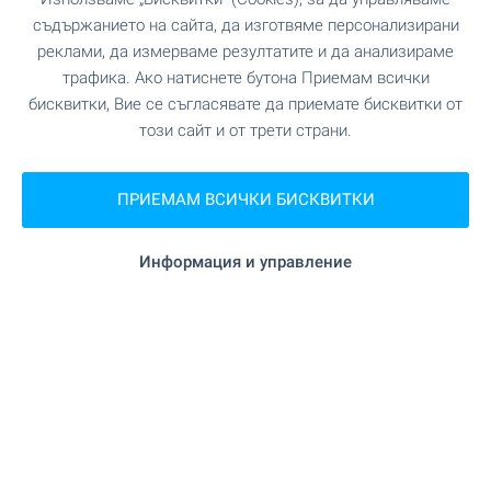
съдържанието на сайта, да изготвяме персонализирани
реклами, да измерваме резултатите и да анализираме
трафика. Ако натиснете бутона Приемам всички
СПОРТ И СВОБОДНО ВРЕМЕ
бисквитки, Вие се съгласявате да приемате бисквитки от
този сайт и от трети страни.
на 352 м. (5 мин.)
Плувен басейн
ПРИЕМАМ ВСИЧКИ БИСКВИТКИ
АВТОМОБИЛНИ УСЛУГИ
Информация и управление
на 62 м. (1 мин.)
Паркинг
ОБЩЕСТВЕНИ СГРАДИ И
ИНСТИТУЦИИ