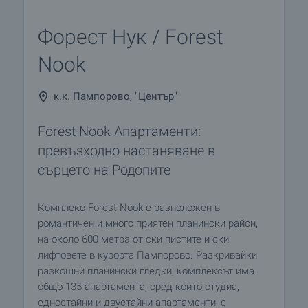
Форест Нук / Forest
Nook
к.к. Пампорово, "Център"
Forest Nook Апартаменти:
превъзходно настаняване в
сърцето на Родопите
Комплекс Forest Nook е разположен в
романтичен и много приятен планински район,
на около 600 метра от ски пистите и ски
лифтовете в курорта Пампорово. Разкривайки
разкошни планински гледки, комплексът има
общо 135 апартамента, сред които студиа,
едностайни и двустайни апартаменти, с