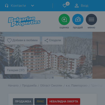
0
Контакти
Вход
оценка
продай
меню
Сподели
Добави в любими
Галерия (37)
Начало
Продажба
Област Смолян
к.к. Пампорово
"Център"
ПРОДАЖБА
ЛУКС
НЕВАЛИДНА ОФЕРТА