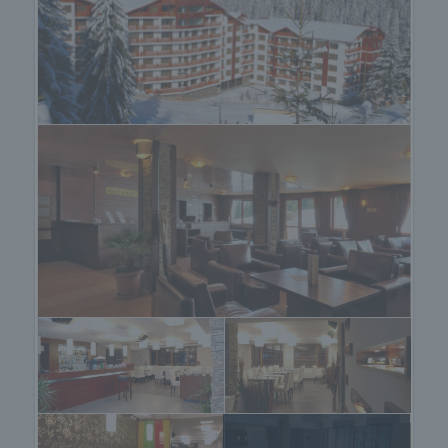
Услугите обхващат:
• 24 часа - 12 месеца гаранция на сградата и
паркинг
• 24 часа часа рецепция
• отопление на общите части
• всекидневно почистване на общите части
• всички ремонти в жилищна сграда
• материали и персонал за общността тоалетни,
басейн, фитнес център & ски сушилня
• осигурен достъп до ресторанта
• осигурен достъп до лоби бара
• осигурен достъп до търговския център
• поддръжка на басейн, сауна, фитнес център и
джакузи
• всекидневни доставките градинарство
• почистване на паркинги и пътища
• осветление навън
Обзавеждане
Апартаментите в комплекс Forest Nook се