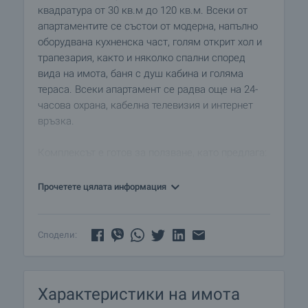
квадратура от 30 кв.м до 120 кв.м. Всеки от
апартаментите се състои от модерна, напълно
оборудвана кухненска част, голям открит хол и
трапезария, както и няколко спални според
вида на имота, баня с душ кабина и голяма
тераса. Всеки апартамент се радва още на 24-
часова охрана, кабелна телевизия и интернет
връзка.
Комплексът е готов за ползване, като предлага:
• 24-часова рецепция и лоби зона
• стилен ресторант
Прочетете цялата информация
• различни магазини
• СПА център (със закрит басейн, фитнес, парни
бани, сауна, помещения за масаж, козметичен
Сподели:
салон, солариум, джакузи)
• детска площадка
• ски сушилня
Характеристики на имота
• интернет & бизнес център