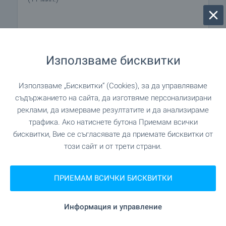
ПАЗАРУВАНЕ
Използваме бисквитки
"Стиб-1" на 115 м. (2 мин.)
Хранителен магазин
Използваме „Бисквитки“ (Cookies), за да управляваме
"Mega Market" на 436 м. (6 мин.)
Супермаркет
съдържанието на сайта, да изготвяме персонализирани
реклами, да измерваме резултатите и да анализираме
трафика. Ако натиснете бутона Приемам всички
"Supermarket Парус" на 702 м. (9
Супермаркет
бисквитки, Вие се съгласявате да приемате бисквитки от
мин.)
този сайт и от трети страни.
"Общински пазар" на 275 м. (4 мин.)
Пазар
ПРИЕМАМ ВСИЧКИ БИСКВИТКИ
"Пекарна" на 488 м. (6 мин.)
Пекарна
Информация и управление