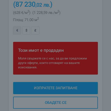
(87 230
)
,02
лв.
2
2
(628
€/м
)
(1 228
,59
лв./м
)
2
Площ: 71.00 м
€
$
£
Този имот е продаден
Моля свържете се с нас, за да ви предложим
други оферти, които отговарят на вашите
изисквания.
ИЗПРАТЕТЕ ЗАПИТВАНЕ
ОБАДЕТЕ СЕ