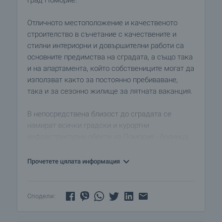
град Поморие.
Отличното местоположение и качественото
строителство в съчетание с качествените и
стилни интериорни и довършителни работи са
основните предимства на сградата, а също така
и на апартамента, който собствениците могат да
използват както за постоянно пребиваване,
така и за сезонно жилище за лятната ваканция.
В непосредствена близост до сградата се
намират всички градски и курортни
инфраструктурни обекти на Поморие - болница,
аптеки, спа центрове, клиника, супермаркети,
кафенета, ресторанти, магазини, спортни зали,
Прочетете цялата информация
обществени транспортни спирки.
Близо до къщата е разположена градската,
Сподели:
централна пешеходна алея, крайморската улица
и кея.