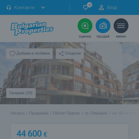
0
Контакти
Вход
оценка
продай
меню
Сподели
Добави в любими
Галерия (20)
Начало
Продажба
Област Бургас
гр. Поморие
на 100 м от п
44 600
€