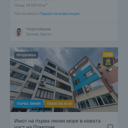
2
Площ: 34 839.00 м
Тип на имота:
Парцел за инвестиция
Георги Иванов
Брокер, Бургас
ПРОДАЖБА
ПЪРВА ЛИНИЯ
ПЛАЖ НА 50 М
Имот на първа линия море в новата
част на Поморие