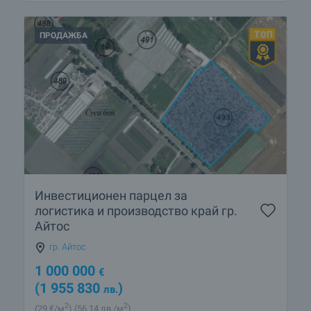
ПРОДАЖБА
Инвестиционен парцел за
логистика и производство край гр.
Айтос
гр. Айтос
1 000 000
€
(1 955 830
)
лв.
2
2
(29
€/м
)
(56
,14
лв./м
)