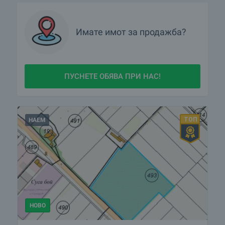
ангажираност всичко премина
спокойно, организирано и успешно.
Получих отлично обслужване и се
Имате имот за продажба?
чувствах сигурна през цялото време.
Препоръчвам Bulgarian Properties и
Георги Иванов на всеки, който търси
професионализъм, коректност и
ПУСНЕТЕ ОБЯВА ПРИ НАС!
качествено обслужване!
НАЕМ
Ваня Генова
Бургас , 01 Февруари 2026
Вие сте брокерът, който разбира
истинският потенциал на имота.
Поздравления!
НОВО