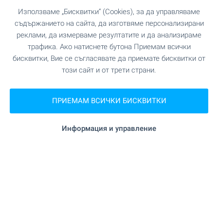
Тип на имота:
Къща
Използваме „Бисквитки“ (Cookies), за да управляваме
съдържанието на сайта, да изготвяме персонализирани
Георги Иванов
реклами, да измерваме резултатите и да анализираме
Брокер, Бургас
трафика. Ако натиснете бутона Приемам всички
бисквитки, Вие се съгласявате да приемате бисквитки от
този сайт и от трети страни.
ПРОДАЖБА
ПРИЕМАМ ВСИЧКИ БИСКВИТКИ
Информация и управление
Двустаен апартамент с панорамна
гледка в кв. "Меден рудник - зона
В"