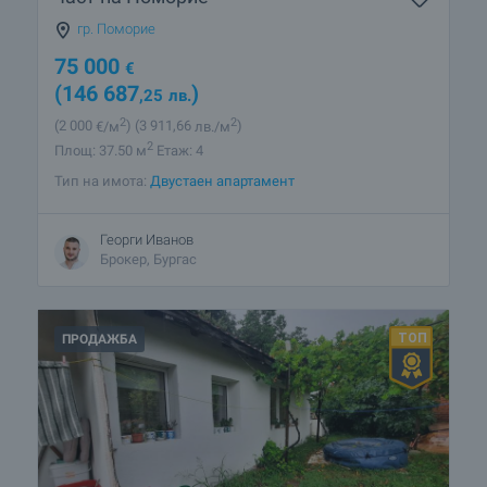
гр. Поморие
75 000
€
(146 687
)
,25
лв.
2
2
(2 000
€/м
)
(3 911
,66
лв./м
)
2
Площ: 37.50 м
Етаж: 4
Тип на имота:
Двустаен апартамент
Георги Иванов
Брокер, Бургас
ПРОДАЖБА