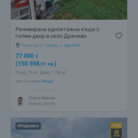
Реновирана едноетажна къща с
голям двор в село Драчево
Близо до гр. Средец
,
с. Драчево
77 000
€
(150 598
)
,91
лв.
2
2
Площ: 70 м
Двор: 1 700 м
Тип на имота:
Къща
Георги Иванов
Брокер, Бургас
ПРОДАЖБА