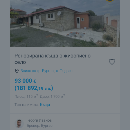
Реновирана къща в живописно
село
Близо до гр. Бургас
,
с. Подвис
93 000
€
(181 892
)
,19
лв.
2
2
Площ: 115 м
Двор: 1 700 м
Тип на имота:
Къща
Георги Иванов
Брокер, Бургас