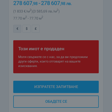
278 607
- 278 607
,98
,98
лв.
2
2
(1 833
€/м
)
(3 585
,69
лв./м
)
2
2
77.70 м
- 77.70 м
€
$
£
Този имот е продаден
Моля свържете се с нас, за да ви предложим
други оферти, които отговарят на вашите
изисквания.
ИЗПРАТЕТЕ ЗАПИТВАНЕ
ОБАДЕТЕ СЕ