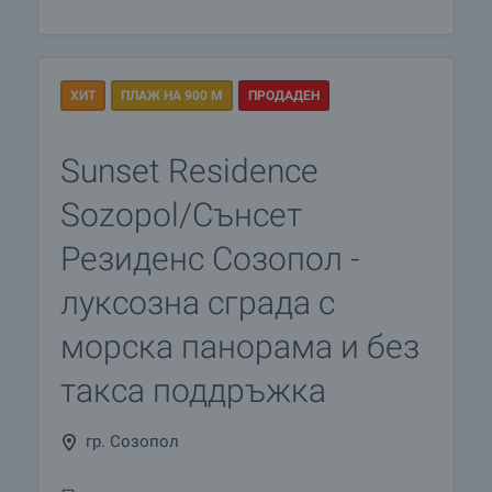
ХИТ
ПЛАЖ НА 900 М
ПРОДАДЕН
Sunset Residence
Sozopol/Сънсет
Резиденс Созопол -
луксозна сграда с
морска панорама и без
такса поддръжка
гр. Созопол