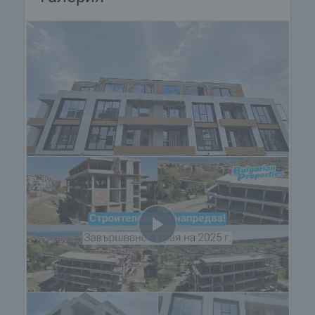
измазани, фино шпакловани.
• За баня – под замазка, стени варо-циментова
мазилка.
• Апартаментът е с развита скрита вертикална и
хоризонтална PVC ВиК система и възли за топла
и студена вода на тапа, вътрешна канализация,
развита двойнотарифна ел. мрежа на тапа.
• Външна врата – метална с обличане на касата
по избор на строителя.
• Слаботокова инсталация – интернет и кабелна
телевизия на тапа, звънци.
• Изводи и тръбни трасета за климатици в
трапезария.
• Тераса до ключ – измазана с монтирани
стъклени парапети, подова настилка -
гранитогрес, осигурено отводняване, поставено
осветително тяло.
По улиците на градчето може да посетите много
уютни и приятни кафета с прекрасни панорамни