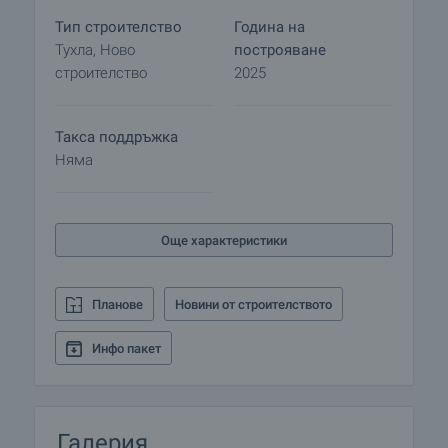
• Външна входна врата, система за контрол на
Тип строителство
Година на
достъпа.
Тухла, Ново
построяване
• Автоматична гаражна врата за подземния
строителство
2025
паркинг с контрол на достъпа.
• Изпълнена вертикална планировка съгласно
проект.
Такса поддръжка
Няма
За общите части на сградата:
• Стени - шпакловани и боядисани.
• Подови настилки – гранитогрес.
Още характеристики
• Парапети – по проект.
• Монтирани ел. лампи и ключове.
Планове
Новини от строителството
За апартаментите в степен на завършеност
„на тапа“ по БДС както следва:
Инфо пакет
• Антрета, коридори, стаи - стени: измазани и
фино шпакловани.
• Под: за антрето, кухненски бокс – замазка.
• За трапезария и спалня – замазка; тавани:
Галерия