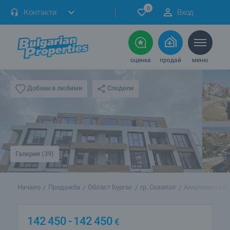
0
Контакти
Вход
оценка
продай
меню
Сподели
Добави в любими
Галерия (39)
Начало
Продажба
Област Бургас
гр. Созопол
Апартамент (B
142 450
- 142 450
€