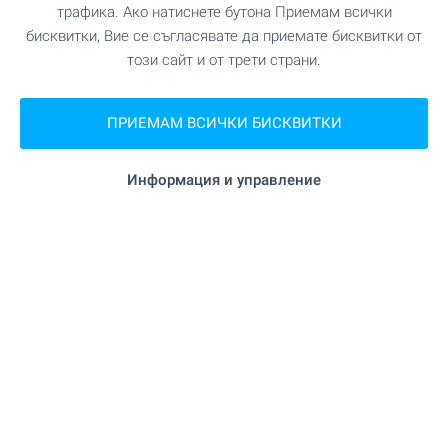
трафика. Ако натиснете бутона Приемам всички
ПАЗАРУВАНЕ
бисквитки, Вие се съгласявате да приемате бисквитки от
този сайт и от трети страни.
"Kulina" на 329 м. (4 мин.)
Хранителен магазин
ПРИЕМАМ ВСИЧКИ БИСКВИТКИ
на 566 м. (7 мин.)
Супермаркет
Информация и управление
"CBA Болеро" на 571 м. (7 мин.)
Супермаркет
"Sozopol marketplace" на 672 м. (9 мин.)
Пазар
"Jenny P" на 391 м. (5 мин.)
Пекарна
УСЛУГИ
"Банка ДСК" на 654 м. (8 мин.)
Банка