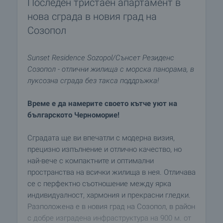
Последен тристаен апартамент в
нова сграда в новия град на
Созопол
Sunset Residence Sozopol/Сънсет Резиденс
Созопол - отлични жилища с морска панорама, в
луксозна сграда без такса поддръжка!
Време е да намерите своето кътче уют на
българското Черноморие!
Сградата ще ви впечатли с модерна визия,
прецизно изпълнение и отлично качество, но
най-вече с компактните и оптимални
пространства на всички жилища в нея. Отличава
се с перфектно съотношение между ярка
индивидуалност, хармония и прекрасни гледки.
Разположена е в новия град на Созопол, в район
с добре изградена инфраструктура на 900 м. от