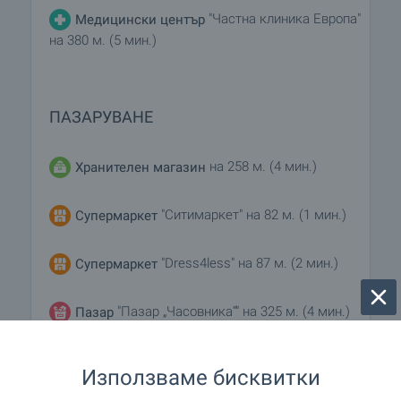
"Частна клиника Европа"
Медицински център
на 380 м. (5 мин.)
ПАЗАРУВАНЕ
на 258 м. (4 мин.)
Хранителен магазин
"Ситимаркет" на 82 м. (1 мин.)
Супермаркет
"Dress4less" на 87 м. (2 мин.)
Супермаркет
"Пазар „Часовника“" на 325 м. (4 мин.)
Пазар
"Тужо" на 60 м. (1 мин.)
Пекарна
Използваме бисквитки