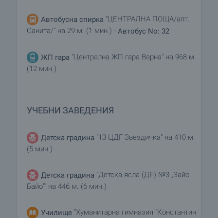
което се прекратява провеждането на огледи с
други купувачи и започва подготовка на
"ЦЕНТРАЛНА ПОЩА/апт.
Автобусна спирка
документите за сключване на предварителен и
Санита/" на 29 м. (1 мин.) -
Автобус No: 32
окончателен договор. Свържете се с отговорния
брокер за подробна информация относно
"Централна ЖП гара Варна" на 968 м.
ЖП гара
процедурата на покупка и начините за плащане.
(12 мин.)
Жилищен кредит
Ние си партнираме с водещите български банки
и можем да ви свържем с техните консултанти
УЧЕБНИ ЗАВЕДЕНИЯ
за информация и кандидатстване за кредит.
"13 ЦДГ Звездичка" на 410 м.
Детска градина
(5 мин.)
"Детска ясла (ДЯ) №3 „Зайо
Детска градина
Байо“" на 446 м. (6 мин.)
"Хуманитарна гимназия "Константин
Училище