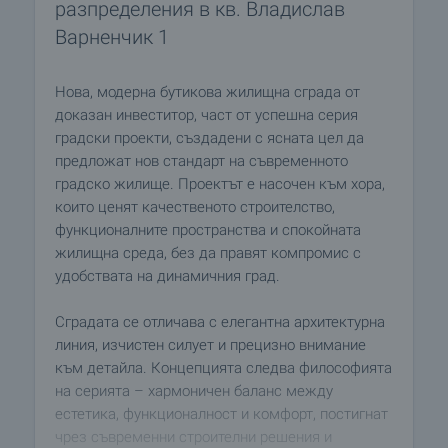
разпределения в кв. Владислав
Варненчик 1
Нова, модерна бутикова жилищна сграда от
доказан инвеститор, част от успешна серия
градски проекти, създадени с ясната цел да
предложат нов стандарт на съвременното
градско жилище. Проектът е насочен към хора,
които ценят качественото строителство,
функционалните пространства и спокойната
жилищна среда, без да правят компромис с
удобствата на динамичния град.
Сградата се отличава с елегантна архитектурна
линия, изчистен силует и прецизно внимание
към детайла. Концепцията следва философията
на серията – хармоничен баланс между
естетика, функционалност и комфорт, постигнат
чрез съвременни строителни решения и