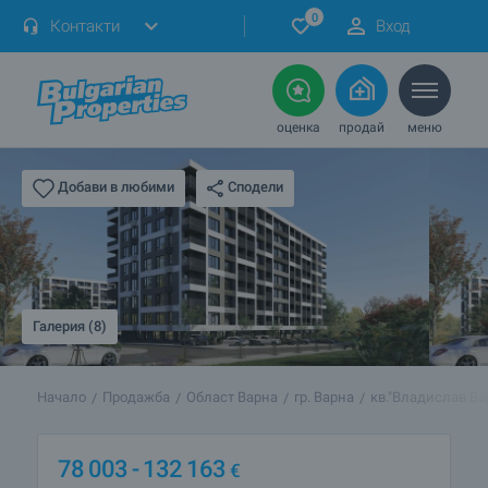
0
Контакти
Вход
оценка
продай
меню
Сподели
Добави в любими
Галерия (8)
Начало
Продажба
Област Варна
гр. Варна
кв."Владислав Ва
78 003
- 132 163
€