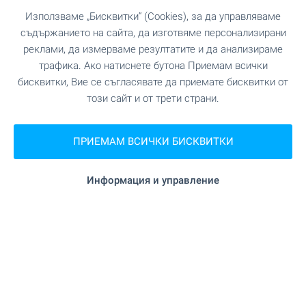
"Оптима" на 251 м. (4 мин.)
Зоо магазин
Използваме „Бисквитки“ (Cookies), за да управляваме
съдържанието на сайта, да изготвяме персонализирани
на 700 м. (9 мин.)
Мол
реклами, да измерваме резултатите и да анализираме
трафика. Ако натиснете бутона Приемам всички
бисквитки, Вие се съгласявате да приемате бисквитки от
този сайт и от трети страни.
УСЛУГИ
"Централна Кооперативна Банка" на 42
Банка
ПРИЕМАМ ВСИЧКИ БИСКВИТКИ
м. (1 мин.)
Информация и управление
"Пощенска банка" на 69 м. (1 мин.)
Банка
"Санита" на 48 м. (1 мин.)
Аптека
"Speedy" на 400 м. (5 мин.)
Поща/Куриер
"Пощенска станция - Варна 18"
Поща/Куриер