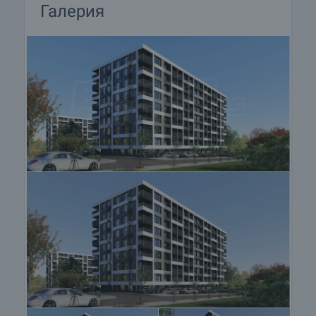
• Външна врата – блиндирана с облечена
Галерия
декоративна каса;
• Прозорци - Висококачествена PVC дограма - 5
или 6 камерна с двойни стъклопакети ширина
26 мм, 6 мм четири сезона/ 4 мм бяло флоатно
стъкло.
Локацията на проекта е внимателно подбрана,
за да осигури всички предимства на
съвременния градски начин на живот. Районът
предлага отлично развита инфраструктура, бърз
достъп до основни булеварди и централната
част на града, както и непосредствена близост
до магазини, супермаркети, училища, детски
градини, спортни центрове и всички необходими
услуги за ежедневието.
Проектът е отличен избор както за собствен
дом, така и за инвестиция. Комбинацията от
качествено строителство, модерна архитектура