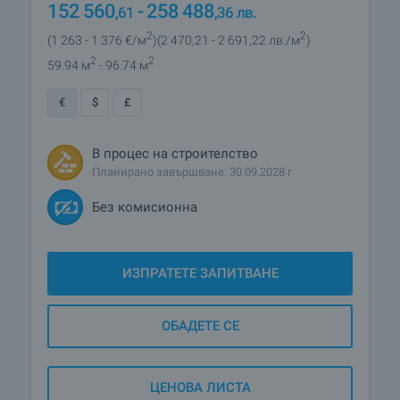
152 560
- 258 488
,61
,36
лв.
2
2
(1 263
- 1 376
€/м
)
(2 470
,21
- 2 691
,22
лв./м
)
2
2
59.94 м
- 96.74 м
€
$
£
В процес на строителство
Планирано завършване: 30.09.2028 г
Без комисионна
ИЗПРАТЕТЕ ЗАПИТВАНЕ
ОБАДЕТЕ СЕ
ЦЕНОВА ЛИСТА