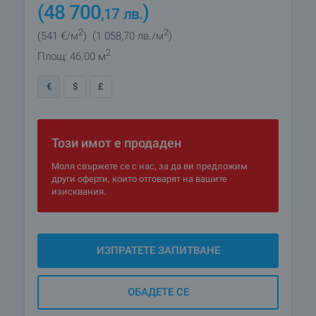
(48 700
)
,17
лв.
2
2
(541
€/м
)
(1 058
,70
лв./м
)
2
Площ: 46.00 м
€
$
£
Този имот е продаден
Моля свържете се с нас, за да ви предложим
други оферти, които отговарят на вашите
изисквания.
ИЗПРАТЕТЕ ЗАПИТВАНЕ
ОБАДЕТЕ СЕ