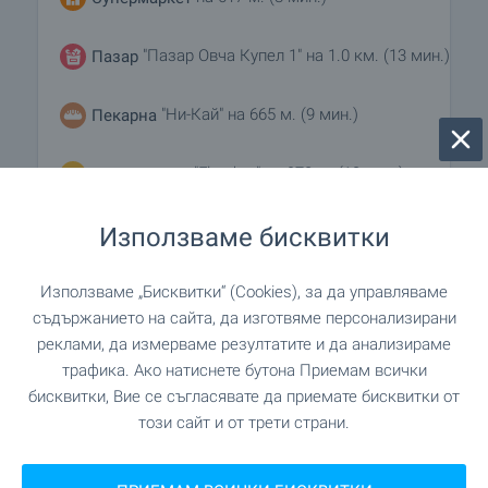
"Пазар Овча Купел 1" на 1.0 км. (13 мин.)
Пазар
"Ни-Кай" на 665 м. (9 мин.)
Пекарна
"Flambar" на 978 м. (12 мин.)
Зоо магазин
"Търговски център Овча купел" на 1.2 км.
Използваме бисквитки
Мол
(15 мин.)
Използваме „Бисквитки“ (Cookies), за да управляваме
съдържанието на сайта, да изготвяме персонализирани
реклами, да измерваме резултатите и да анализираме
УСЛУГИ
трафика. Ако натиснете бутона Приемам всички
бисквитки, Вие се съгласявате да приемате бисквитки от
"Банка ДСК" на 652 м. (8 мин.)
Банка
този сайт и от трети страни.
"Централна Кооперативна Банка" на 821
Банка