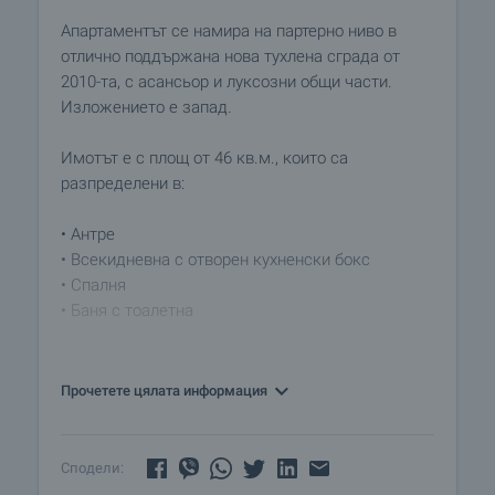
Апартаментът се намира на партерно ниво в
отлично поддържана нова тухлена сграда от
2010-та, с асансьор и луксозни общи части.
Изложението е запад.
Имотът е с площ от 46 кв.м., които са
разпределени в:
• Антре
• Всекидневна с отворен кухненски бокс
• Спалня
• Баня с тоалетна
Жилището се предлага на шпакловка и замазка,
с метална входна врата, качествена ПВЦ
Прочетете цялата информация
дограма, хидро и топло изолация. Отоплението е
на електричество.
Сподели:
Районът предлага всички удобства, необходими