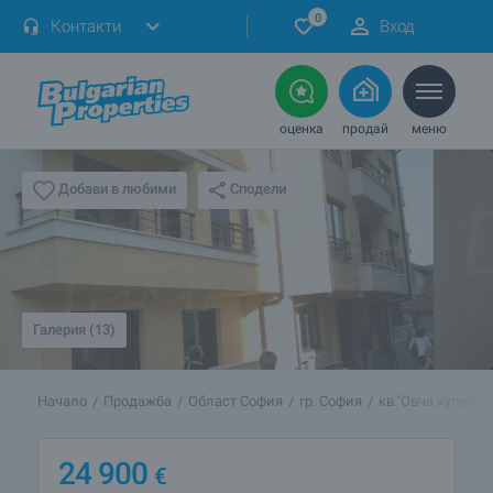
0
Контакти
Вход
оценка
продай
меню
Сподели
Добави в любими
Галерия (13)
Начало
Продажба
Област София
гр. София
кв."Овча купел"
24 900
€