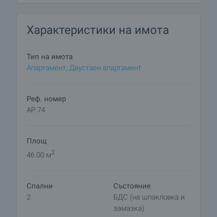
в ежедневието на един съвременен човек. В
близост до имота се намират супермаркетите
Характеристики на имота
„Kaufland”, „Billa” и „Lidl”, пазар за плодове и
зеленчуци, автобусни спирки, училище, голям
парк, поща и др. Близостта на имота до Нов
Тип на имота
Български Университет го прави една отлична
Апартамент
,
Двустаен апартамент
инвестиция с цел отдаване под наем.
Реф. номер
AP 74
Площ
2
46.00 м
Спални
Състояние
2
БДС (на шпакловка и
замазка)