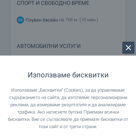
СПОРТ И СВОБОДНО ВРЕМЕ
на 768 м. (10 мин.)
Плувен басейн
АВТОМОБИЛНИ УСЛУГИ
на 383 м. (5 мин.)
Паркинг
Използваме бисквитки
на 1.0 км. (13 мин.)
Бензиностанция
Използваме „Бисквитки“ (Cookies), за да управляваме
"Автоцентър Виница" на 473 м. (6
Автосервиз
съдържанието на сайта, да изготвяме персонализирани
мин.)
реклами, да измерваме резултатите и да анализираме
трафика. Ако натиснете бутона Приемам всички
бисквитки, Вие се съгласявате да приемате бисквитки от
този сайт и от трети страни.
Изпратете запитване