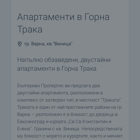
Aпартаменти в Горна
Трака
гр. Варна, кв."Виница"
Напълно обзаведени, двустайни
апартаменти в Горна Трака
Бългериан Пропертис ви предлага два
двустайни апартамента, разположени в
комплекс от затворен тип, в местност "Траката".
Траката е един от най-престижните райони на гр.
Варна – разположен е в близост до двореца в
Евксиноград и курорта „Св.Св.Константин и
Елена”. Граничи с кв. Виница. Непосредствената
му близост с морето и курортите, както и мекият