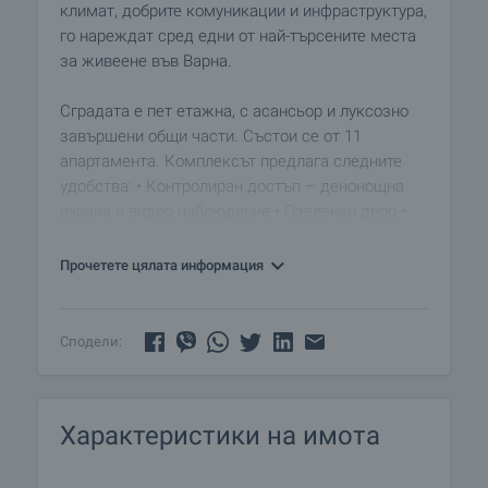
климат, добрите комуникации и инфраструктура,
го нареждат сред едни от най-търсените места
за живеене във Варна.
Сградата е пет етажна, с асансьор и луксозно
завършени общи части. Състои се от 11
апартамента. Комплексът предлага следните
удобства: • Контролиран достъп – денонощна
охрана и видео наблюдение • Озеленен двор •
Външен басейн • BBQ зона • Паркинг • Фитнес
зала, оборудвана с уреди • Сауна • Помещение с
Прочетете цялата информация
голямо общо джакузи.
Пети етаж Апартамент с обща площ 81.91 кв.м
Сподели:
(65.50 кв.м.). Югоизточното му изложение
предоставя на обитателите му обширна морска
панорама към Варненския залив. Състои от:
Характеристики на имота
входно антре, дневен тракт с кухненска част,
спалня, балкон, перално помещение, баня с
тоалет. Цена: € 69 000 Обявената цена е без