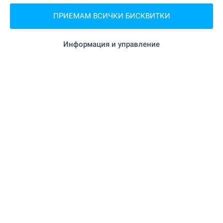
ПРИЕМАМ ВСИЧКИ БИСКВИТКИ
Тази оферта е невалидна
Информация и управление
Моля свържете се с нас, за да ви
предложим други оферти, които
отговарят на вашите изисквания.
Калин Чернев
Офис Варна