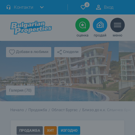
0
Контакти
Вход
оценка
продай
меню
Сподели
Добави в любими
Галерия (70)
Начало
Продажба
Област Бургас
Близо до к.к. Слънчев бряг
ПРОДАЖБА
ХИТ
ИЗГОДНО