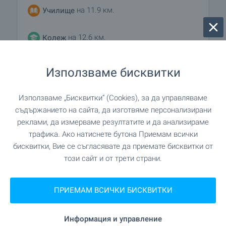
брой, с кредитна карта или по банков път. С
на 11.9 км.
Училище
платения депозит апартаментът ще бъде
резервиран за периода до подписване на
на 12.6 км.
Колеж
предварителния договор, но в рамките на 28
дни.
Покупката на имот е без комисионна за
Използваме бисквитки
агенцията.
ЛЕЧЕБНИ ЗАВЕДЕНИЯ
План на плащане
Използваме „Бисквитки“ (Cookies), за да управляваме
• 5% от цената, невъзвръщаем депозит при
на 7.0 км.
Болница
съдържанието на сайта, да изготвяме персонализирани
резервиране на вашия апартамент
реклами, да измерваме резултатите и да анализираме
• 95% от цената при приключване на сделката
трафика. Ако натиснете бутона Приемам всички
"Лайф хоспитал" на 8.1 км.
Болница
бисквитки, Вие се съгласявате да приемате бисквитки от
този сайт и от трети страни.
на 6.4 км.
Медицински център
ПРИЕМАМ ВСИЧКИ БИСКВИТКИ
ПАЗАРУВАНЕ
Информация и управление