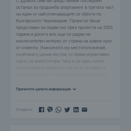
С удоволствие ви представяме последния
останал за продажба апартамент в третата част
на един от най-отличаващите се обекти по
българското Черноморие. Проектът беше
представен за първи път през пролетта на 2005
година и досега все още се радва на
изключителен интерес от страна на широк кръг
от клиенти. Уникалното му местоположение,
съчетано с ценни екстри, го прави атрактивен
както за инвеститори, така и за хора, които
търсят своето правилно място за почивка и
ваканция, далеч от шумните масови курорти.
Комплексът е разположен в края на село
Прочетете цялата информация
Кошарица, в полите на източните гористи
хълмове на Стара планина. На хоризонта се
вижда морето и съчетанието на двете създава
Сподели:
неописуемо усещане. Въпреки нарасналата
популярност на селото, „Сънсет Кошарица”
остава достатъчно извън периметъра на