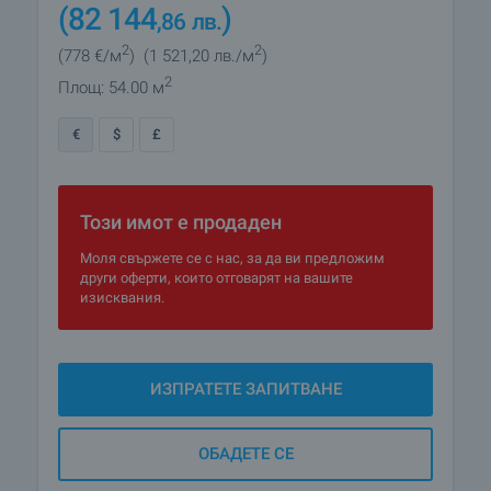
(82 144
)
,86
лв.
2
2
(778
€/м
)
(1 521
,20
лв./м
)
2
Площ: 54.00 м
€
$
£
Този имот е продаден
Моля свържете се с нас, за да ви предложим
други оферти, които отговарят на вашите
изисквания.
ИЗПРАТЕТЕ ЗАПИТВАНЕ
ОБАДЕТЕ СЕ