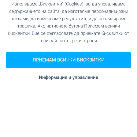
"Bodimed" на 303 м. (4
Медицински център
Използваме „Бисквитки“ (Cookies), за да управляваме
мин.)
съдържанието на сайта, да изготвяме персонализирани
реклами, да измерваме резултатите и да анализираме
трафика. Ако натиснете бутона Приемам всички
бисквитки, Вие се съгласявате да приемате бисквитки от
ПАЗАРУВАНЕ
този сайт и от трети страни.
"Нигал" на 235 м. (3 мин.)
Хранителен магазин
ПРИЕМАМ ВСИЧКИ БИСКВИТКИ
"Триумф" на 74 м. (1 мин.)
Супермаркет
Информация и управление
на 152 м. (2 мин.)
Супермаркет
на 522 м. (7 мин.)
Пазар
на 367 м. (5 мин.)
Пекарна
"Зоомаркет" на 840 м. (11 мин.)
Зоо магазин