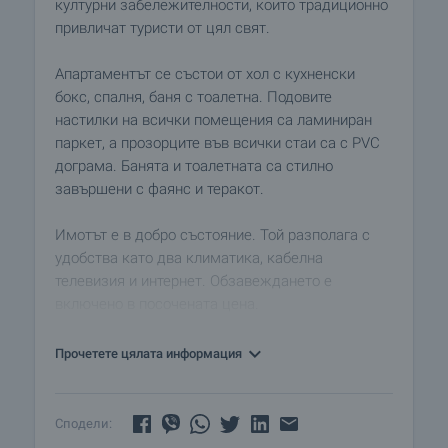
културни забележителности, които традиционно
привличат туристи от цял свят.
Апартаментът се състои от хол с кухненски
бокс, спалня, баня с тоалетна. Подовите
настилки на всички помещения са ламиниран
паркет, а прозорците във всички стаи са с PVC
дограма. Банята и тоалетната са стилно
завършени с фаянс и теракот.
Имотът е в добро състояние. Той разполага с
удобства като два климатика, кабелна
телевизия и интернет. Обзавеждането е
включено в посочената цена.
Районът наоколо е много добре развит и
Прочетете цялата информация
предлага много удобства. В близост се намират
Централна гара и хипермаркет.
Сподели: