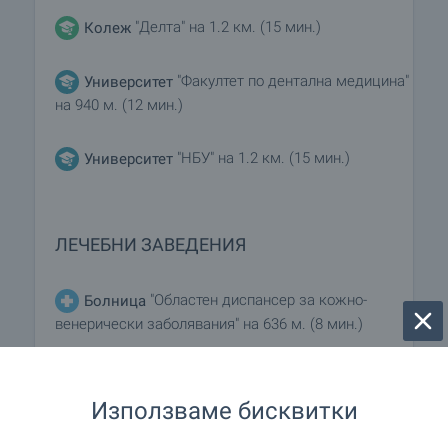
"Делта" на 1.2 км. (15 мин.)
Колеж
"Факултет по дентална медицина"
Университет
на 940 м. (12 мин.)
"НБУ" на 1.2 км. (15 мин.)
Университет
ЛЕЧЕБНИ ЗАВЕДЕНИЯ
"Областен диспансер за кожно-
Болница
венерически заболявания" на 636 м. (8 мин.)
"МБАЛ Св. Каридад" на 806 м. (10
Болница
мин.)
Използваме бисквитки