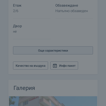
Етаж
Обзавеждане
2/6
Напълно обзаведен
Двор
не
Още характеристики
Качество на въздуха
Инфо пакет
Галерия