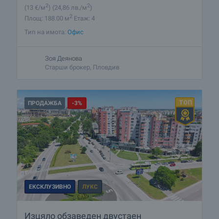
2
2
(13
€/м
)
(24
,86
лв./м
)
2
Площ: 188.00 м
Етаж: 4
Тип на имота:
Офис
Зоя Деянова
Старши брокер, Пловдив
ПРОДАЖБА
-3%
ЕКСКЛУЗИВНО
ЛУКС
Изцяло обзаведен двустаен