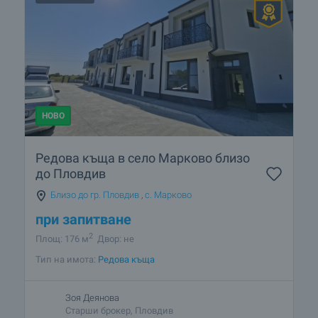
НОВО
Редова къща в село Марково близо
до Пловдив
Близо до гр. Пловдив
,
с. Марково
при запитване
2
Площ: 176 м
Двор: не
Тип на имота:
Редова къща
Зоя Деянова
Старши брокер, Пловдив