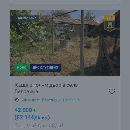
ПРОДАЖБА
НОВО
ЕКСКЛУЗИВНО
Къща с голям двор в село
Беловица
Близо до гр. Пловдив
,
с. Беловица
42 000
€
(82 144
)
,86
лв.
2
2
Площ: 78 м
Двор: 1 120 м