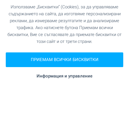
Използваме „Бисквитки“ (Cookies), за да управляваме
съдържанието на сайта, да изготвяме персонализирани
реклами, да измерваме резултатите и да анализираме
трафика. Ако натиснете бутона Приемам всички
бисквитки, Вие се съгласявате да приемате бисквитки от
този сайт и от трети страни.
ПРИЕМАМ ВСИЧКИ БИСКВИТКИ
Информация и управление
Селските къщи са хит и
през тази година!
Купете къща на село за уикенди, ваканции или
за постоянно живеене! Собствен двор и място
далече от шума на големия град. Да се