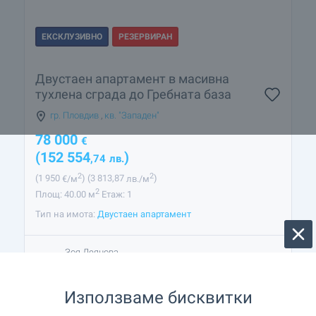
ЕКСКЛУЗИВНО
РЕЗЕРВИРАН
Двустаен апартамент в масивна
тухлена сграда до Гребната база
гр. Пловдив
,
кв. "Западен"
78 000
€
(152 554
)
,74
лв.
2
2
(1 950
€/м
)
(3 813
,87
лв./м
)
2
Площ: 40.00 м
Етаж: 1
Тип на имота:
Двустаен апартамент
Зоя Деянова
Старши брокер, Пловдив
Използваме бисквитки