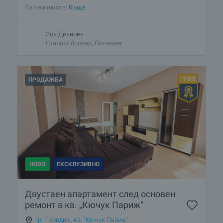
Тип на имота:
Къща
Зоя Деянова
Старши брокер, Пловдив
ПРОДАЖБА
НОВО
ЕКСКЛУЗИВНО
Двустаен апартамент след основен
ремонт в кв. „Кючук Париж“
гр. Пловдив
,
кв. "Кючук Париж"