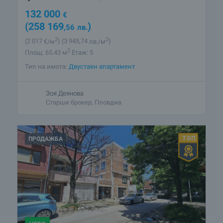
132 000
€
(258 169
)
,56
лв.
2
2
(2 017
€/м
)
(3 945
,74
лв./м
)
2
Площ: 65.43 м
Етаж: 5
Тип на имота:
Двустаен апартамент
Зоя Деянова
Старши брокер, Пловдив
ПРОДАЖБА