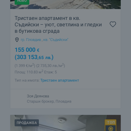
НОВО
Тристаен апартамент в кв.
Съдийски – уют, светлина и гледки
в бутикова сграда
гр. Пловдив
,
кв. "Съдийски"
155 000
€
(303 153
)
,65
лв.
2
2
(1 399
€/м
)
(2 735
,30
лв./м
)
2
Площ: 110.83 м
Етаж: 5
Тип на имота:
Тристаен апартамент
Зоя Деянова
Старши брокер, Пловдив
ПРОДАЖБА