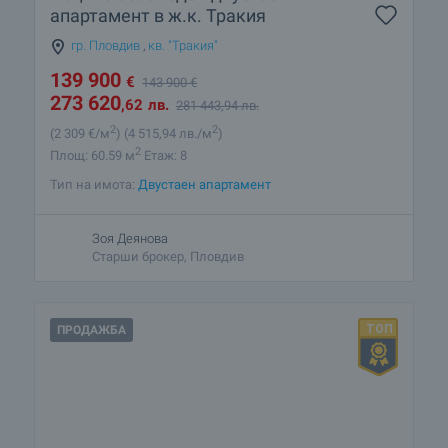
апартамент в ж.к. Тракия
гр. Пловдив
,
кв. "Тракия"
139 900
€
143 900
€
273 620
,62
лв.
281 443
,94
лв.
2
2
(2 309
€/м
)
(4 515
,94
лв./м
)
2
Площ: 60.59 м
Етаж: 8
Тип на имота:
Двустаен апартамент
Зоя Деянова
Старши брокер, Пловдив
ПРОДАЖБА