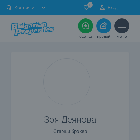
0
Контакти
Вход
оценка
продай
меню
Зоя Деянова
Старши брокер