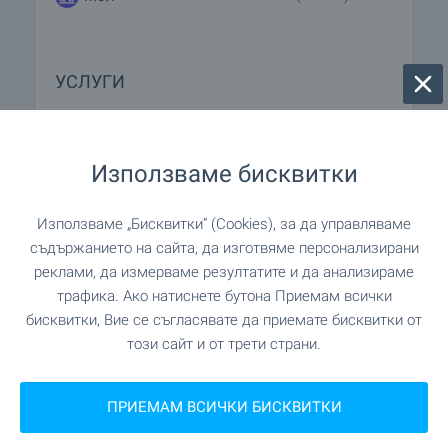
УСЛУГИ
"Банк ДСК" на 238 м. (3 мин.)
Банка
Използваме бисквитки
на 356 м. (5 мин.)
Банка
Използваме „Бисквитки“ (Cookies), за да управляваме
на 180 м. (3 мин.)
Аптека
съдържанието на сайта, да изготвяме персонализирани
реклами, да измерваме резултатите и да анализираме
трафика. Ако натиснете бутона Приемам всички
"Speedy" на 485 м. (6 мин.)
Поща/Куриер
бисквитки, Вие се съгласявате да приемате бисквитки от
този сайт и от трети страни.
"Econt" на 966 м. (12 мин.)
Поща/Куриер
ПРИЕМАМ ВСИЧКИ БИСКВИТКИ
"Софи-189" на 617 м. (8
Фризьорски салон
мин.)