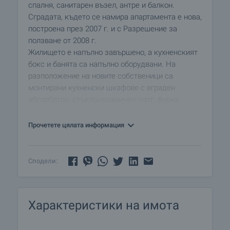
спалня, санитарен възел, антре и балкон.
Сградата, където се намира апартамента е нова,
построена през 2007 г. и с Разрешение за
ползване от 2008 г.
Жилището е напълно завършено, а кухненският
бокс и банята са напълно оборудвани. На
разположение на новите собственици са
монтирани кухненски шкафове с вграден
абсорбатор, стъклокерамичен плот, фурна,
пералня, климатик, спалнята е също с климатик,
а банята - тоалетна чиния моноблок, душ-панел,
Прочетете цялата информация
умивалник с вграден шкаф, огледало и
електрически бойлер.
Сподели:
Сградата се намира на 150 м от интерхотел
"Сандански", известния градски парк и
централната търговска улица. На разстояние
Характеристики на имота
около 500 м се намират общинската болница,
хотели със СПА, тенискортове, басейни с
минерална вода, големи супермаркети,