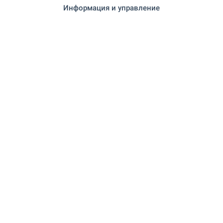
Информация и управление
ЗАВЕДЕНИЯ
"Barbeque" на 164 м. (2 мин.)
Ресторант
"Механа" на 218 м. (3 мин.)
Ресторант
"РЕСТОРАН ДАВИДОВ" на 433 м. (6
Кафене
мин.)
"Intriga Night Club" на 420 м. (6
Нощен клуб
мин.)
СПОРТ И СВОБОДНО ВРЕМЕ