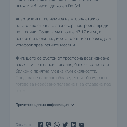
плаж и в близост до хотел De Sol.
Апартаментът се намира на втория етаж от
пететажна сграда с асансьор, построена преди
пет години. Общата му площ е 67.17 кв.м., с
северно изложение, което гарантира прохлада и
комфорт през летните месеци.
Жилището се състои от просторна всекидневна
с кухня и трапезария, спалня, баня с тоалетна и
балкон с приятна гледка към околността.
Продава се напълно обзаведено и оборудвано,
готово за незабавно ползване и за отдаване под
наем.
Локацията на имота е изключително удобна –
Прочетете цялата информация
тиха улица, но на минути пеша от плажа,
ресторанти, търговски обекти и центъра на
курорта.
Сподели: