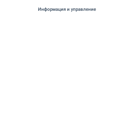
"Зоомаркет" на 681 м. (9 мин.)
Зоо магазин
Информация и управление
УСЛУГИ
"ОББ" на 584 м. (8 мин.)
Банка
"UniCredit Bulbank" на 697 м. (9 мин.)
Банка
на 701 м. (9 мин.)
Аптека
на 658 м. (8 мин.)
Поща/Куриер
"Приморско" на 725 м. (9 мин.)
Поща/Куриер