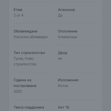
и можем да ви свържем с техните консултанти
Етаж
Асансьор
за информация и кандидатстване за кредит.
2 от 4
Да
Обзавеждане
Отопление
Напълно обзаведен
Климатици
Тип строителство
Двор
Тухла, Ново
не
строителство
Година на
Изложение:
построяване
Изток
2020
Такса поддръжка
Акт 16