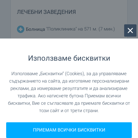
ЛЕЧЕБНИ ЗАВЕДЕНИЯ
"Поликлиника" на 571 м. (7 мин.)
Болница
ПАЗАРУВАНЕ
Използваме бисквитки
на 215 м. (3 мин.)
Хранителен магазин
Използваме „Бисквитки“ (Cookies), за да управляваме
съдържанието на сайта, да изготвяме персонализирани
реклами, да измерваме резултатите и да анализираме
"Перла" на 151 м. (2 мин.)
Супермаркет
трафика. Ако натиснете бутона Приемам всички
бисквитки, Вие се съгласявате да приемате бисквитки от
на 525 м. (7 мин.)
Супермаркет
този сайт и от трети страни.
"Топаз мед" на 537 м. (7 мин.)
Пекарна
ПРИЕМАМ ВСИЧКИ БИСКВИТКИ