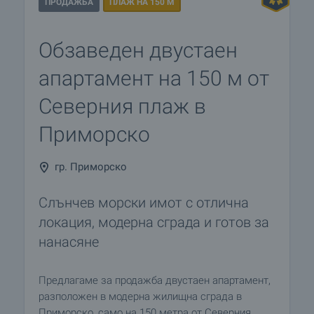
ПРОДАЖБА
ПЛАЖ НА 150 М
Обзаведен двустаен
апартамент на 150 м от
Северния плаж в
Приморско
гр. Приморско
Слънчев морски имот с отлична
локация, модерна сграда и готов за
нанасяне
Предлагаме за продажба двустаен апартамент,
разположен в модерна жилищна сграда в
Приморско, само на 150 метра от Северния