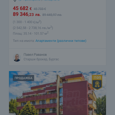
45 682
€
45 733
€
89 346
,23
лв.
89 445
,97
лв.
2
(1 300
- 1 400
€/м
)
2
(2 542
,58
- 2 738
,16
лв./м
)
2
Площ: 35.14 - 101.57 м
Тип на имота:
Апартаменти (различни типове)
Павел Раванов
Старши брокер, Бургас
ПРОДАЖБА