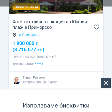
ПЛАЖ НА 100 М
Хотел с отлична локация до Южния
плаж в Приморско
гр. Приморско
1 900 000
€
(3 716 077
)
лв.
2
2
Площ: 1 630 м
Двор: 606 м
Тип на имота:
Хотел
Павел Раванов
Старши брокер, Бургас
Използваме бисквитки