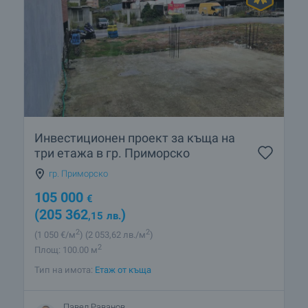
Инвестиционен проект за къща на
три етажа в гр. Приморско
гр. Приморско
105 000
€
(205 362
)
,15
лв.
2
2
(1 050
€/м
)
(2 053
,62
лв./м
)
2
Площ: 100.00 м
Тип на имота:
Етаж от къща
Павел Раванов