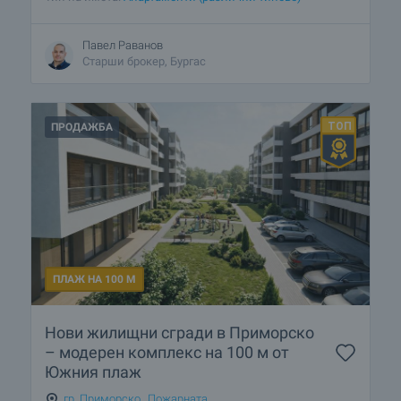
Павел Раванов
Старши брокер, Бургас
ПРОДАЖБА
ПЛАЖ НА 100 М
Нови жилищни сгради в Приморско
– модерен комплекс на 100 м от
Южния плаж
гр. Приморско
,
Пожарната