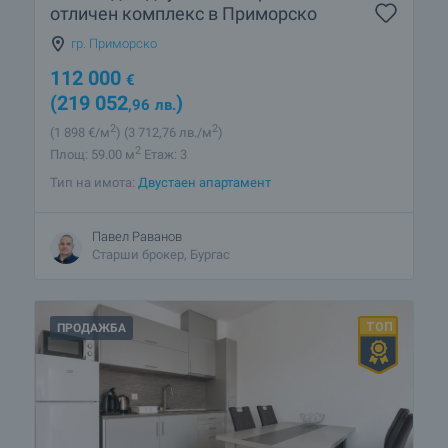
отличен комплекс в Приморско
гр. Приморско
112 000
€
(219 052
)
,96
лв.
2
2
(1 898
€/м
)
(3 712
,76
лв./м
)
2
Площ: 59.00 м
Етаж: 3
Тип на имота:
Двустаен апартамент
Павел Раванов
Старши брокер, Бургас
ПРОДАЖБА