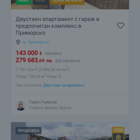
НОВО
ЛУКС
ПЛАЖ НА 450 М
Двустаен апартамент с гараж в
предпочитан комплекс в
Приморско
гр. Приморско
143 000
€
155 000
€
279 683
,69
лв.
303 153
,65
лв.
2
2
(1 051
€/м
)
(2 056
,50
лв./м
)
2
Площ: 136.00 м
Етаж: 5
Тип на имота:
Двустаен апартамент
Павел Раванов
Старши брокер, Бургас
ПРОДАЖБА