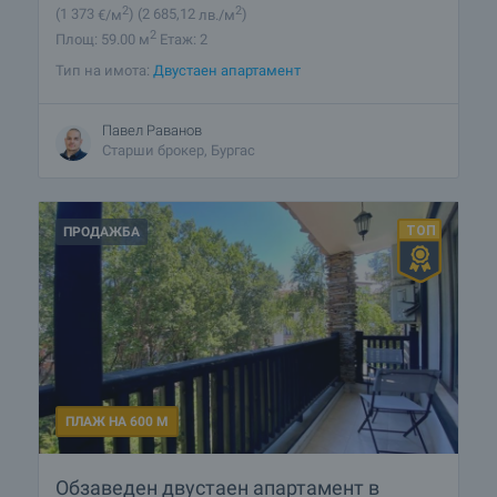
2
2
(1 373
€/м
)
(2 685
,12
лв./м
)
2
Площ: 59.00 м
Етаж: 2
Тип на имота:
Двустаен апартамент
Павел Раванов
Старши брокер, Бургас
ПРОДАЖБА
ПЛАЖ НА 600 М
Обзаведен двустаен апартамент в