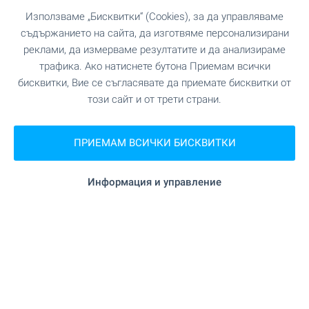
Използваме „Бисквитки“ (Cookies), за да управляваме
съдържанието на сайта, да изготвяме персонализирани
реклами, да измерваме резултатите и да анализираме
трафика. Ако натиснете бутона Приемам всички
бисквитки, Вие се съгласявате да приемате бисквитки от
този сайт и от трети страни.
ПРИЕМАМ ВСИЧКИ БИСКВИТКИ
Информация и управление
⛰️ Горещ пазар на имоти в
Банско - вижте най-добрите
предложения само при нас!
Изберете собствен имот в топ ски курорта на
България, който предлага отлични условия за
почивка и туризъм през цялата година. За
лично ползване и отдаване под наем. Почивки