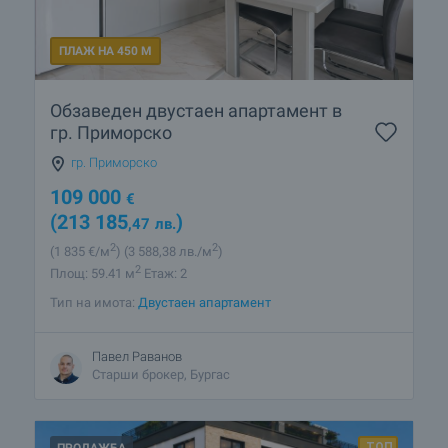
ПЛАЖ НА 450 М
Обзаведен двустаен апартамент в
гр. Приморско
гр. Приморско
109 000
€
(213 185
)
,47
лв.
2
2
(1 835
€/м
)
(3 588
,38
лв./м
)
2
Площ: 59.41 м
Етаж: 2
Тип на имота:
Двустаен апартамент
Павел Раванов
Старши брокер, Бургас
ПРОДАЖБА