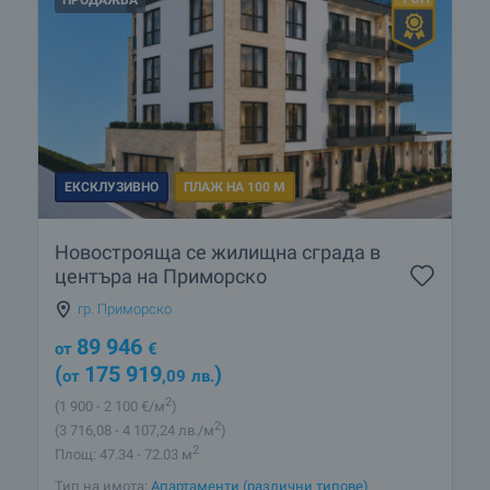
ЕКСКЛУЗИВНО
ПЛАЖ НА 100 М
Новострояща се жилищна сграда в
центъра на Приморско
гр. Приморско
89 946
от
€
(
175 919
)
от
,09
лв.
2
(1 900
- 2 100
€/м
)
2
(3 716
,08
- 4 107
,24
лв./м
)
2
Площ: 47.34 - 72.03 м
Тип на имота:
Апартаменти (различни типове)