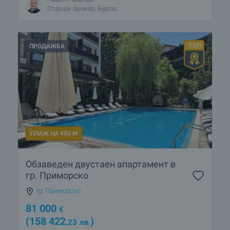
Старши брокер, Бургас
ПРОДАЖБА
ПЛАЖ НА 450 М
Обзаведен двустаен апартамент в
гр. Приморско
гр. Приморско
81 000
€
(158 422
)
,23
лв.