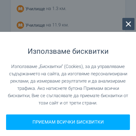
брой, с кредитна карта или по банков път. С
на 1.3 км.
Училище
платения депозит апартаментът ще бъде
резервиран за периода до подписване на
предварителния договор, но в рамките на 28
на 11.9 км.
Училище
дни.
Покупката на имот е без комисионна за
на 12.6 км.
Колеж
агенцията.
Използваме бисквитки
План на плащане
• 5% от цената, невъзвръщаем депозит при
Използваме „Бисквитки“ (Cookies), за да управляваме
ЛЕЧЕБНИ ЗАВЕДЕНИЯ
резервиране на вашия апартамент
съдържанието на сайта, да изготвяме персонализирани
• 95% от цената при приключване на сделката
реклами, да измерваме резултатите и да анализираме
на 7.0 км.
Болница
трафика. Ако натиснете бутона Приемам всички
бисквитки, Вие се съгласявате да приемате бисквитки от
"Лайф хоспитал" на 8.1 км.
Болница
този сайт и от трети страни.
на 6.4 км.
Медицински център
ПРИЕМАМ ВСИЧКИ БИСКВИТКИ