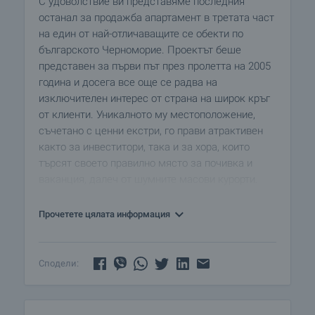
С удоволствие ви представяме последния
останал за продажба апартамент в третата част
на един от най-отличаващите се обекти по
българското Черноморие. Проектът беше
представен за първи път през пролетта на 2005
година и досега все още се радва на
изключителен интерес от страна на широк кръг
от клиенти. Уникалното му местоположение,
съчетано с ценни екстри, го прави атрактивен
както за инвеститори, така и за хора, които
търсят своето правилно място за почивка и
ваканция, далеч от шумните масови курорти.
Комплексът е разположен в края на село
Прочетете цялата информация
Кошарица, в полите на източните гористи
хълмове на Стара планина. На хоризонта се
вижда морето и съчетанието на двете създава
Сподели:
неописуемо усещане. Въпреки нарасналата
популярност на селото, „Сънсет Кошарица”
остава достатъчно извън периметъра на