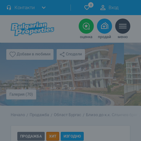
0
Контакти
Вход
оценка
продай
меню
Сподели
Добави в любими
Галерия (70)
Начало
Продажба
Област Бургас
Близо до к.к. Слънчев бряг
ПРОДАЖБА
ХИТ
ИЗГОДНО