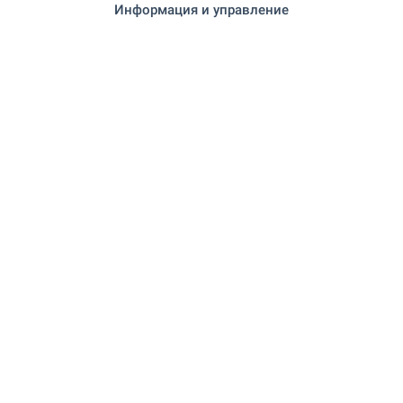
Информация и управление
ПАЗАРУВАНЕ
"Holiday Mini Market" на
Хранителен магазин
6.5 км.
""Ванко Транс Груп" ЕООД" на 6.5
Супермаркет
км.
на 6.5 км.
Супермаркет
на 7.0 км.
Пазар
"Bakery Kings" на 6.8 км.
Пекарна
на 12.4 км.
Зоо магазин