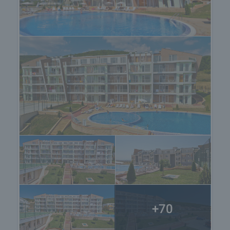
„Сънсет Кошарица” се намира в район,
определен като еко зона, включена в
програмата „Натура 2000” и е част от местен
проект за енергийна ефективност. Тези два
ключови фактора са вложени в дизайна и
строителството на комплекса за да гарантират,
че и предприемачът, и собствениците на
апартаменти ще допринасят за опазването и
защитата на околната среда в района.
Техническа спецификация:
„Сънсет Кошарица III” е построен с
висококачествени материали, ползвайки
традиционни и модерни строителни технологии,
с цел да се предложат елегантни и удобни за
ползване и поддръжка ваканционни домове:
• Външна изолация, предпазваща от топлина и
студ;
+70
• Гладко измазани и шпакловани вътрешни
стени (не е ползван гипсокартон);