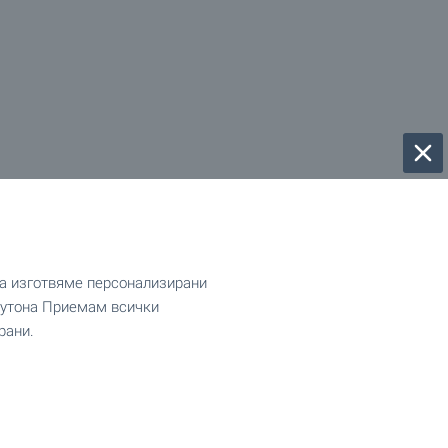
да изготвяме персонализирани
 бутона Приемам всички
рани.