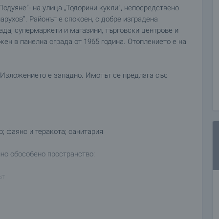
одуяне”- на улица „Тодорини кукли”, непосредствено
арухов”. Районът е спокоен, с добре изградена
ада, супермаркети и магазини, търговски центрове и
жен в панелна сграда от 1965 година. Отоплението е на
 Изложението е западно. Имотът се предлага със
р; фаянс и теракота; санитария
но обособено пространство:
ът
в подходящ за живеене, така и в отлична инвестиция и