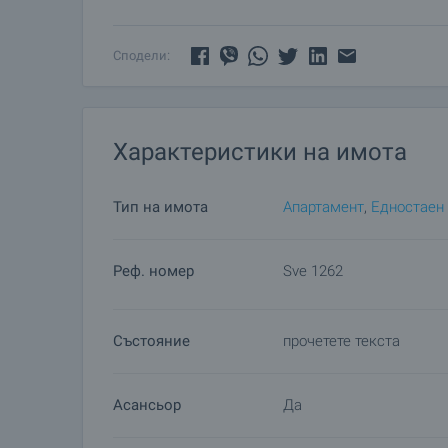
последващо отдаване под наем.
Апартаментът е разположен в квартал „Подуянe
Сподели:
„Ботевградско шосе”. В близост се намира автог
супермаркети и магазини, спирки на градски тр
булевардите „Черковна”, „Янко Сакъзов”, „Ал. До
Характеристики на имота
Тип на имота
Апартамент
,
Едностаен
Реф. номер
Sve 1262
Състояние
прочетете текста
Асансьор
Да