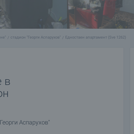
яне"
стадион "Георги Аспарухов"
Едностаен апартамент (Sve 1262)
 в
он
Георги Аспарухов"