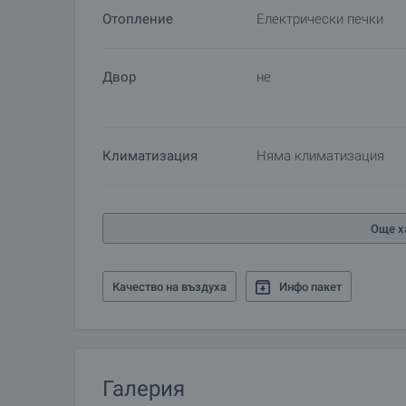
Отопление
Електрически печки
Двор
не
Климатизация
Няма климатизация
Още х
Качество на въздуха
Инфо пакет
Галерия