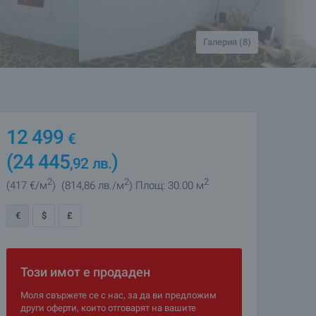
Галерия (8)
12 499
€
(24 445
)
,92
лв.
2
2
2
(417
€/м
)
(814
,86
лв./м
)
Площ: 30.00 м
€
$
£
Този имот е продаден
Моля свържете се с нас, за да ви предложим
други оферти, които отговарят на вашите