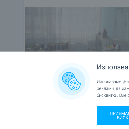
Използва
Използваме „Бис
реклами, да из
бисквитки, Вие 
ПРИЕМА
БИСК