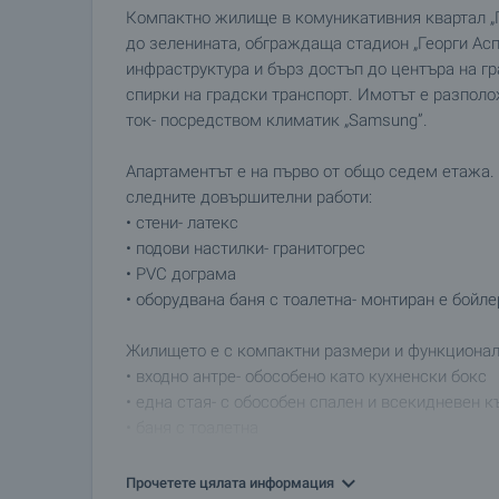
Компактно жилище в комуникативния квартал „П
до зеленината, обграждаща стадион „Георги Асп
инфраструктура и бърз достъп до центъра на гр
спирки на градски транспорт. Имотът е разполо
ток- посредством климатик „Samsung”.
Апартаментът е на първо от общо седем етажа.
следните довършителни работи:
• стени- латекс
• подови настилки- гранитогрес
• PVC дограма
• оборудвана баня с тоалетна- монтиран е бойле
Жилището е с компактни размери и функционал
• входно антре- обособено като кухненски бокс
• една стая- с обособен спален и всекидневен к
• баня с тоалетна
Характеристиките на имота го превръщат както 
Прочетете цялата информация