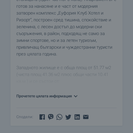
готов за нанасяне и е част от модерния
затворен комплекс „Еуфория Клуб Хотел и
Ризорт“, построен сред тишина, спокойствие и
зеленина, с лесен достъп до модерни ски
съоръжения, в район, подходящ не само за
зимни спортове, но и за летен туризъм,
привличащ български и чуждестранни туристи
през цялата година.
Западното жилище е с обща площ от 51.77 м2
(чиста площ 41.36 м2 плюс общи части 10.41
кв.м.) и се състои от:
• Антре
• Хол с кухненски бокс
Прочетете цялата информация
• Спалня
• Балкон с гледка към борова гора и вътрешен
двор - 3.33 кв.м.
Сподели:
• Баня с тоалетна