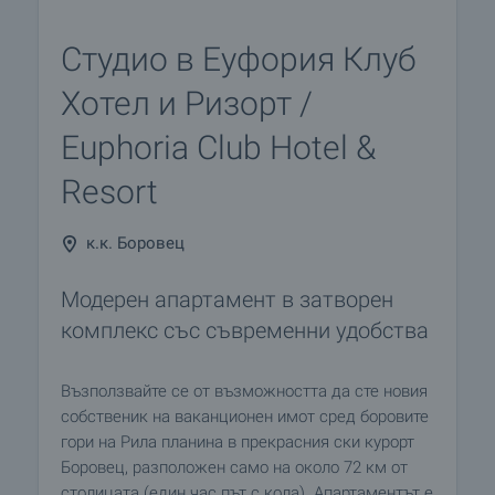
Студио в Еуфория Клуб
Хотел и Ризорт /
Euphoria Club Hotel &
Resort
к.к. Боровец
Модерен апартамент в затворен
комплекс със съвременни удобства
Възползвайте се от възможността да сте новия
собственик на ваканционен имот сред боровите
гори на Рила планина в прекрасния ски курорт
Боровец, разположен само на около 72 км от
столицата (един час път с кола). Апартаментът е