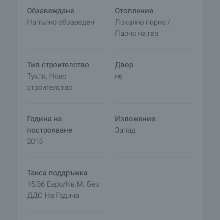
• Ски под наем
Обзавеждане
Отопление
• Закрит басейн
Напълно обзаведен
Локално парно /
• Спа
Парно на газ
• Просторни и изискани конферентни зали
• Джакузи
Тип строителство
Двор
• Сауна и парна баня
Тухла, Ново
не
• Процедури за тяло
строителство
• Пилинг процедури
• Трансфери
• Колоездене и наем на велосипеди
Година на
Изложение:
• Пешеходен туризъм
построяване
Запад
• Езда
2015
Оглед на имота
Можем да организираме оглед на имота в
Такса поддръжка
удобно за вас време. За целта, свържете се с
15.36 Евро/кв.м. Без
отговорния за офертата брокер и му кажете
ДДС На Година
кога бихте искали да направите оглед.