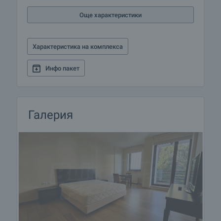
Резервация на имота
Още характеристики
Имотът може да бъде резервиран и свален от
продажба със заплащане на депозит, след
което се прекратява провеждането на огледи с
Характеристика на комплекса
други купувачи и започва подготовка на
документите за сключване на предварителен и
Инфо пакет
окончателен договор. Свържете се с отговорния
брокер за този имот за подробна информация
относно процедурата на покупка и начините за
плащане.
Галерия