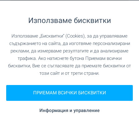
Използваме бисквитки
Използваме „Бисквитки“ (Cookies), за да управляваме
Удобства в района
съдържанието на сайта, да изготвяме персонализирани
реклами, да измерваме резултатите и да анализираме
трафика. Ако натиснете бутона Приемам всички
УСЛУГИ
бисквитки, Вие се съгласявате да приемате бисквитки от
този сайт и от трети страни.
на 1.1 км. (14 мин.)
Поща/Куриер
ПРИЕМАМ ВСИЧКИ БИСКВИТКИ
ЗАВЕДЕНИЯ
Информация и управление
"Restaurant Yagoda" на 498 м. (6
Ресторант
мин.)