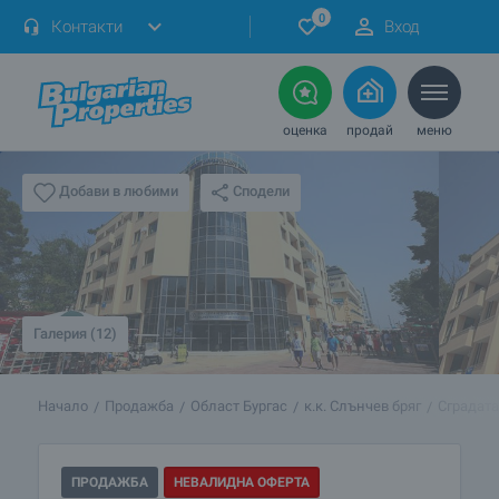
0
Контакти
Вход
оценка
продай
меню
Сподели
Добави в любими
Галерия (12)
Начало
Продажба
Област Бургас
к.к. Слънчев бряг
Сградата
ПРОДАЖБА
НЕВАЛИДНА ОФЕРТА