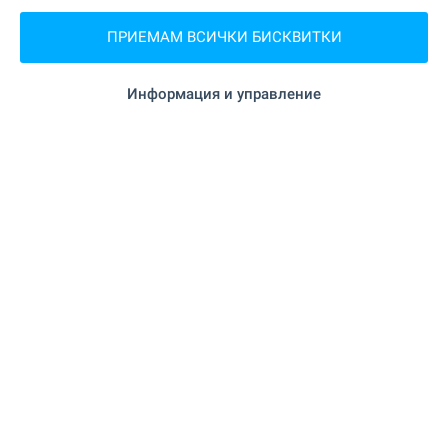
ПРИЕМАМ ВСИЧКИ БИСКВИТКИ
ЗАВЕДЕНИЯ
Информация и управление
"Central Food & Bar" на 35 м. (1 мин.)
Ресторант
"Restaurant Arena" на 44 м. (1 мин.)
Ресторант
"Fresh & coffee" на 404 м. (5 мин.)
Кафене
на 39 м. (1 мин.)
Бар
"VICE CITY" на 224 м. (3 мин.)
Нощен клуб
"VIP Casino" на 879 м. (11 мин.)
Казино