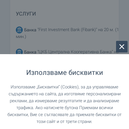
УСЛУГИ
"First Investment Bank (Fibank)" на 20 м. (1
Банка
мин.)
"ЦКБ Централна Кооперативна Банка" на
Банка
260 м. (4 мин.)
Използваме бисквитки
на 405 м. (5 мин.)
Аптека
Използваме „Бисквитки“ (Cookies), за да управляваме
"Speedy" на 435 м. (6 мин.)
Поща/Куриер
съдържанието на сайта, да изготвяме персонализирани
реклами, да измерваме резултатите и да анализираме
"8240" на 436 м. (6 мин.)
Поща/Куриер
трафика. Ако натиснете бутона Приемам всички
бисквитки, Вие се съгласявате да приемате бисквитки от
"Ephelia SPA" на 1.0 км. (13
Салон за красота
този сайт и от трети страни.
мин.)