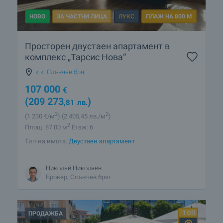
НОВО
ЗА ЧАСТНИ ЛИЦА
ЛУКС
ПЛАЖ НА 800 М
Просторен двустаен апартамент в
комплекс „Тарсис Нова“
к.к. Слънчев бряг
107 000
€
(209 273
)
,81
лв.
2
2
(1 230
€/м
)
(2 405
,45
лв./м
)
2
Площ: 87.00 м
Етаж: 6
Тип на имота:
Двустаен апартамент
Николай Николаев
Брокер, Слънчев бряг
ПРОДАЖБА