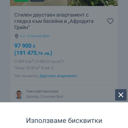
Стилен двустаен апартамент с
гледка към басейна в „Афродита
Грийн“
к.к. Слънчев бряг
97 900
€
(191 475
)
,76
лв.
2
2
(1 883
€/м
)
(3 682
,23
лв./м
)
2
Площ: 52.00 м
Етаж: 2
Тип на имота:
Двустаен апартамент
Николай Николаев
Брокер, Слънчев бряг
Използваме бисквитки