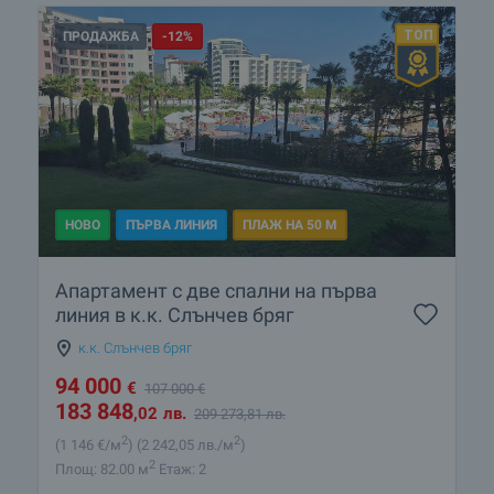
ПРОДАЖБА
-12%
НОВО
ПЪРВА ЛИНИЯ
ПЛАЖ НА 50 М
Апартамент с две спални на първа
линия в к.к. Слънчев бряг
к.к. Слънчев бряг
94 000
€
107 000
€
183 848
,02
лв.
209 273
,81
лв.
2
2
(1 146
€/м
)
(2 242
,05
лв./м
)
2
Площ: 82.00 м
Етаж: 2