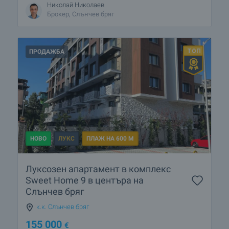
Николай Николаев
Брокер, Слънчев бряг
ПРОДАЖБА
НОВО
ЛУКС
ПЛАЖ НА 600 М
Луксозен апартамент в комплекс
Sweet Home 9 в центъра на
Слънчев бряг
к.к. Слънчев бряг
155 000
€