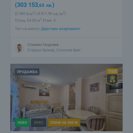
(303 153
)
,65
лв.
2
2
(2 460
€/м
)
(4 811
,96
лв./м
)
2
Площ: 63.00 м
Етаж: 4
Тип на имота:
Двустаен апартамент
Стилиян Георгиев
Старши брокер, Слънчев бряг
ПРОДАЖБА
НОВО
ЛУКС
ПЛАЖ НА 400 М