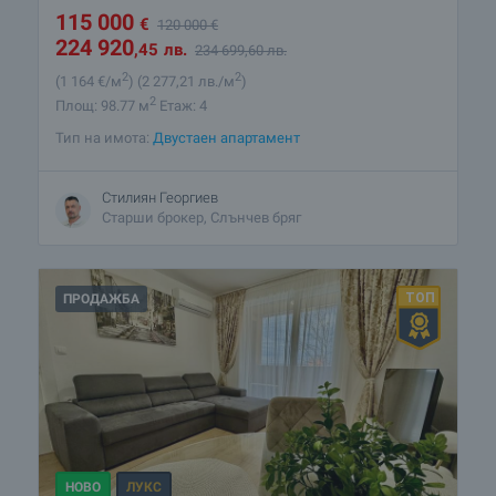
115 000
€
120 000
€
224 920
,45
лв.
234 699
,60
лв.
2
2
(1 164
€/м
)
(2 277
,21
лв./м
)
2
Площ: 98.77 м
Етаж: 4
Тип на имота:
Двустаен апартамент
Стилиян Георгиев
Старши брокер, Слънчев бряг
ПРОДАЖБА
НОВО
ЛУКС