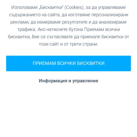
Използваме „Бисквитки“ (Cookies), за да управляваме
съдържанието на сайта, да изготвяме персонализирани
реклами, да измерваме резултатите и да анализираме
трафика. Ако натиснете бутона Приемам всички
бисквитки, Вие се съгласявате да приемате бисквитки от
този сайт и от трети страни.
ПРИЕМАМ ВСИЧКИ БИСКВИТКИ
Информация и управление
Поверете ни маркетинга и
продажбите на ваш обект
ново строителство!
BULGARIAN PROPERTIES е лидер в продажбата
на имоти ново строителство с милиони кв.м.
реализирани продажби на сгради и комплекси