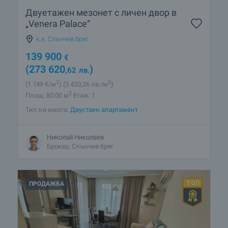
Двуетажен мезонет с личен двор в
„Venera Palace“
к.к. Слънчев бряг
139 900
€
(273 620
)
,62
лв.
2
2
(1 749
€/м
)
(3 420
,26
лв./м
)
2
Площ: 80.00 м
Етаж: 1
Тип на имота:
Двустаен апартамент
Николай Николаев
Брокер, Слънчев бряг
ПРОДАЖБА