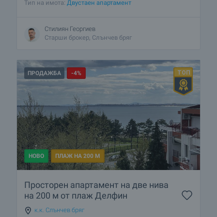
Тип на имота:
Двустаен апартамент
Стилиян Георгиев
Старши брокер, Слънчев бряг
ПРОДАЖБА
-4%
НОВО
ПЛАЖ НА 200 М
Просторен апартамент на две нива
на 200 м от плаж Делфин
к.к. Слънчев бряг