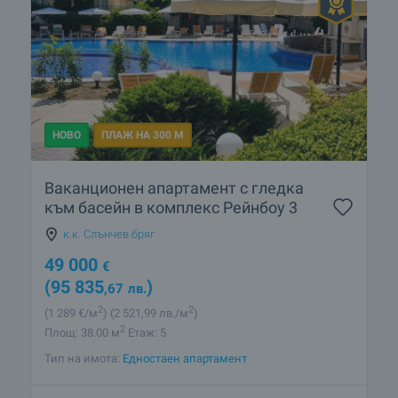
НОВО
ПЛАЖ НА 300 М
Ваканционен апартамент с гледка
към басейн в комплекс Рейнбоу 3
к.к. Слънчев бряг
49 000
€
(95 835
)
,67
лв.
2
2
(1 289
€/м
)
(2 521
,99
лв./м
)
2
Площ: 38.00 м
Етаж: 5
Тип на имота:
Едностаен апартамент