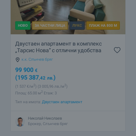
НОВО
ЗА ЧАСТНИ ЛИЦА
ЛУКС
ПЛАЖ НА 800 М
Двустаен апартамент в комплекс
„Тарсис Нова“ с отлични удобства
к.к. Слънчев бряг
99 900
€
(195 387
)
,42
лв.
2
2
(1 537
€/м
)
(3 005
,96
лв./м
)
2
Площ: 65.00 м
Етаж: 3
Тип на имота:
Двустаен апартамент
Николай Николаев
Брокер, Слънчев бряг