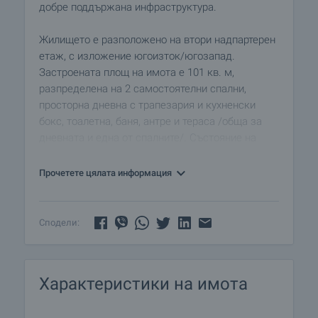
добре поддържана инфраструктура.
Жилището е разположено на втори надпартерен
етаж, с изложение югоизток/югозапад.
Застроената площ на имота е 101 кв. м,
разпределена на 2 самостоятелни спални,
просторна дневна с трапезария и кухненски
бокс, тоалетна, баня, антре и тераса /обща за
дневната и една от спалните/. Състояние на
имота: стени – фина мазилка; подове –
теракота; дограма – алуминиева; врати –
Прочетете цялата информация
дървени.
Жилището е в много добро състояние и се
Сподели:
продава напълно завършено, без мебели и
електроуреди. В имота след продажбата
остават вградените кухненски шкафове и
Характеристики на имота
камина с водна риза /с радиатори във всяка
стая/, както и вграденото подово отопление.