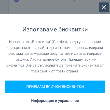
УСЛУГИ
Използваме бисквитки
"Банк ДСК" на 851 м. (11 мин.)
Банка
Използваме „Бисквитки“ (Cookies), за да управляваме
на 969 м. (12 мин.)
Банка
съдържанието на сайта, да изготвяме персонализирани
реклами, да измерваме резултатите и да анализираме
трафика. Ако натиснете бутона Приемам всички
на 735 м. (9 мин.)
Аптека
бисквитки, Вие се съгласявате да приемате бисквитки от
този сайт и от трети страни.
"Econt" на 335 м. (5 мин.)
Поща/Куриер
"Speedy" на 372 м. (5 мин.)
ПРИЕМАМ ВСИЧКИ БИСКВИТКИ
Поща/Куриер
"Софи-189" на 182 м. (3
Фризьорски салон
Информация и управление
мин.)