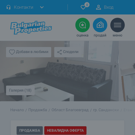
0
Контакти
Вход
оценка
продай
меню
Сподели
Добави в любими
Галерия (18)
Начало
Продажба
Област Благоевград
гр. Сандански
Етаж 
ПРОДАЖБА
НЕВАЛИДНА ОФЕРТА