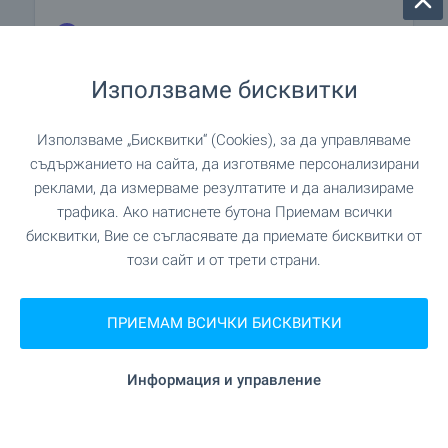
на 1.2 км. (15 мин.)
Фризьорски салон
Използваме бисквитки
"Chistdom" на 448 м. (6 мин.)
Салон за красота
Използваме „Бисквитки“ (Cookies), за да управляваме
съдържанието на сайта, да изготвяме персонализирани
ЗАВЕДЕНИЯ
реклами, да измерваме резултатите и да анализираме
трафика. Ако натиснете бутона Приемам всички
"StepUp" на 1.2 км. (15 мин.)
Ресторант
бисквитки, Вие се съгласявате да приемате бисквитки от
този сайт и от трети страни.
СПОРТ И СВОБОДНО ВРЕМЕ
ПРИЕМАМ ВСИЧКИ БИСКВИТКИ
"Пекарна РаВи" на 811 м. (10
Детска площадка
Информация и управление
мин.)