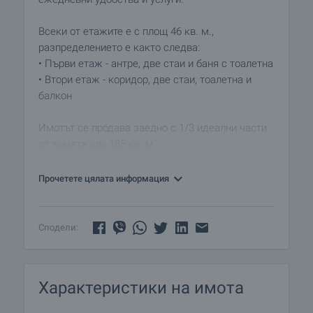
Всеки от етажите е с площ 46 кв. м.,
разпределението е както следва:
• Първи етаж - антре, две стаи и баня с тоалетна
• Втори етаж - коридор, две стаи, тоалетна и
балкон
Имотът се продава заедно с 1/3 идеални части
от земята или 185 кв. м.
Кварталът се намира в североизточните райони
Прочетете цялата информация
на столицата, с бърз достъп до центъра на
града посредством булевардите „Ботевградско
шосе” и „Владимир Вазов”. Предстои пускането
Сподели:
в експлоатация на трети метродиаметър между
кв. „Васил Левски“ и кв. „Княжево“.
Характеристики на имота
Оглед на имота
Можем да организираме оглед на имота в