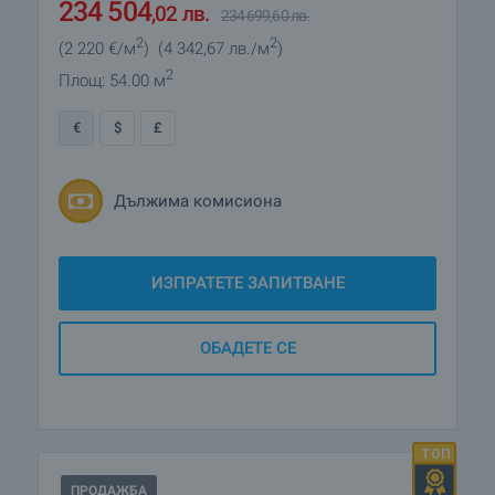
119 900
€
120 000
€
2
2
(2 220
€/м
)
(4 342
,67
лв./м
)
234 504
,02
лв.
234 699
,60
лв.
2
Площ: 54.00 м
€
$
£
Дължима комисиона
ИЗПРАТЕТЕ ЗАПИТВАНЕ
ОБАДЕТЕ СЕ
ПРОДАЖБА