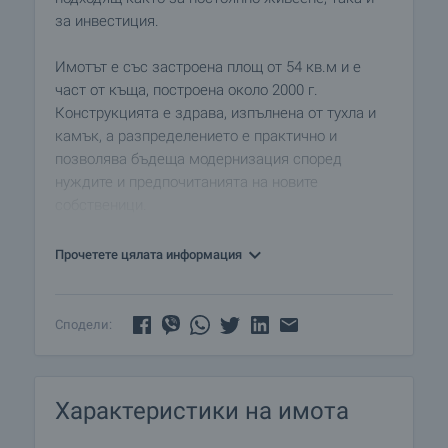
за инвестиция.
Имотът е със застроена площ от 54 кв.м и е
част от къща, построена около 2000 г.
Конструкцията е здрава, изпълнена от тухла и
камък, а разпределението е практично и
позволява бъдеща модернизация според
нуждите и предпочитанията на новите
собственици.
Жилищната част включва входно антре, кухня,
Прочетете цялата информация
изнесена в коридора, спалня, хол, санитарен
възел и подстълбищно пространство, което
може да се използва като склад.
Сподели:
Пространството е компактно, но функционално,
с възможност за преосмисляне на интериора и
създаване на уютен градски дом.
Характеристики на имота
Към имота има дворно място с площ 96 кв.м,