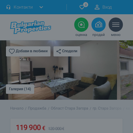
0
Контакти
Вход
оценка
продай
меню
Сподели
Добави в любими
Галерия (14)
Начало
Продажба
Област Стара Загора
гр. Стара Загора
кв.