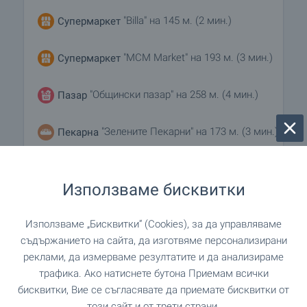
"Billa" на 145 м. (2 мин.)
Супермаркет
"MCM Market" на 193 м. (3 мин.)
Супермаркет
"Общински пазар" на 258 м. (4 мин.)
Пазар
"Зелените Пекарни" на 173 м. (3 мин.)
Пекарна
на 51 м. (1 мин.)
Зоо магазин
Използваме бисквитки
Използваме „Бисквитки“ (Cookies), за да управляваме
УСЛУГИ
съдържанието на сайта, да изготвяме персонализирани
реклами, да измерваме резултатите и да анализираме
"Инвестбанк" на 148 м. (2 мин.)
Банка
трафика. Ако натиснете бутона Приемам всички
бисквитки, Вие се съгласявате да приемате бисквитки от
"Инвестбанк" на 148 м. (2 мин.)
Банка
този сайт и от трети страни.