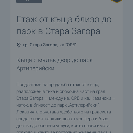
Етаж от къща близо до
парк в Стара Загора
гр. Стара Загора, кв."ОРБ"
Къща с малък двор до парк
Артилерийски
Предлагаме за продажба етаж от къща,
разположен в тиха и спокойна част на град
Стара Загора – между кв. ОРБ и кв. Казански –
изток, в близост до парк „Артилерийски“.
Локацията съчетава удобството на градската
среда с приятна жилищна атмосфера и бърз
достъп до основни услуги, което прави имота
подходящ както за постоянно живеене, така и