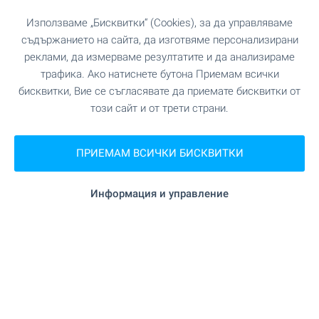
Използваме „Бисквитки“ (Cookies), за да управляваме
"Office 1 Superstore" на 415 м. (5
Супермаркет
съдържанието на сайта, да изготвяме персонализирани
мин.)
реклами, да измерваме резултатите и да анализираме
трафика. Ако натиснете бутона Приемам всички
"Пекарна Мелиса-2" на 1.3 км.
Пекарна
бисквитки, Вие се съгласявате да приемате бисквитки от
този сайт и от трети страни.
"City Center Ловеч" на 82 м. (1 мин.)
Мол
ПРИЕМАМ ВСИЧКИ БИСКВИТКИ
УСЛУГИ
Информация и управление
"Инвестбанк" на 99 м. (2 мин.)
Банка
"Пощенска банка" на 267 м. (4 мин.)
Банка
на 98 м. (2 мин.)
Аптека