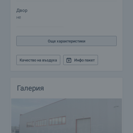
Двор
не
Още характеристики
Качество на въздуха
Инфо пакет
Галерия