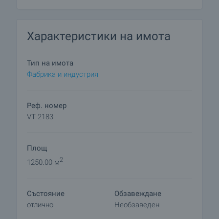
ограда. Разполага с 100 м. лице на
първокласният главен път
• Сградата може да бъде пригодена и за друг
Характеристики на имота
вид производствена дейност. Изпълнена е по
европейски стандарт.
Тип на имота
Цената е без ДДС!
Фабрика и индустрия
Цената е само за имота, без включено
оборудване!
Реф. номер
VT 2183
Площ
2
1250.00 м
Състояние
Обзавеждане
отлично
Необзаведен