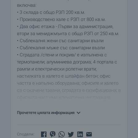
включва:
• 3 склада с общо РЗП 200 кв.м.
• Производствено хале с РЗП от 800 кв.м.
• Два офис етажа - Първи за администрация,
втори за мениджмънта с общо РЗП от 250 кв.м.
• Съблекалня жени със санитарни възли
• Съблекалня мъже със санитарни възли
• Сградата /стени и покрив/ е изпълнена с
термопанели; алуминиева дограма; 4 портала с
рампи и електрически ролетни врати;
настилката в халето е шлайфан бетон; офис
частта е напълно оборудвана; офисите и халето
са с окачени тавани; сградата е газифицирана; в
офисната част има климатична инсталация;
сградата е с противопожарна инсталация,
видеонаблюдение, система за контрол на
Прочетете цялата информация
достъпа.
• Целият парцел в който е позиционирана
сградата е 6000 кв.м, изцяло ограден с метална
Сподели: