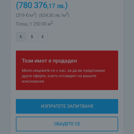
(780 376
)
,17
лв.
2
2
(319
€/м
)
(624
,30
лв./м
)
2
Площ: 1 250.00 м
€
$
£
Този имот е продаден
Моля свържете се с нас, за да ви предложим
други оферти, които отговарят на вашите
изисквания.
ИЗПРАТЕТЕ ЗАПИТВАНЕ
ОБАДЕТЕ СЕ