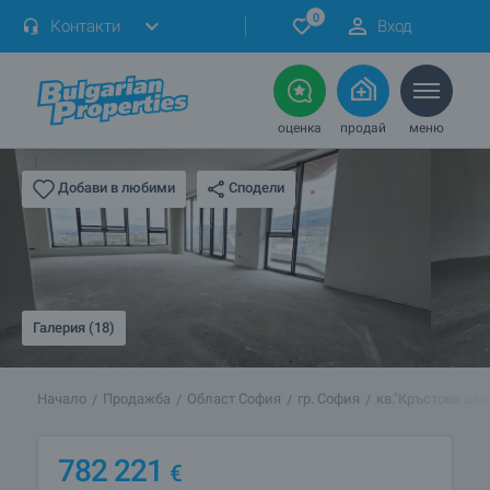
0
Контакти
Вход
оценка
продай
меню
Сподели
Добави в любими
Галерия (18)
Начало
Продажба
Област София
гр. София
кв."Кръстова вад
782 221
€