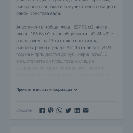
прекрасна панорама и комуникативна локация в
район Кръстова вада.
Апартаментът (обща площ - 227.92 м2, чиста
площ - 186.68 м2 плюс общи части - 41.24 м2) е
разположен на 13-ти етаж в престижна,
новопостроена сграда с Акт 16 от август, 2024
година и пряк достъп до бул. „Черни връх“. С
внушителната си площ това жилище е
създадено за хора с изискан вкус, високи
изисквания и утвърден статут – дом, който не
просто впечатлява, а оставя усещане за класа и
стил.
Прочетете цялата информация
Вътрешното разпределение е еталон за
функционалност и елегантност, свнимателно
Сподели:
обособени зони за комфорт и уединение:
• Просторна дневна с кухненски бокс
• Три самостоятелни спални