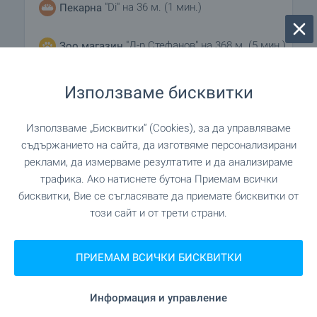
"Di" на 36 м. (1 мин.)
Пекарна
"Д-р Стефанов" на 368 м. (5 мин.)
Зоо магазин
Използваме бисквитки
УСЛУГИ
Използваме „Бисквитки“ (Cookies), за да управляваме
"Subra" на 449 м. (6 мин.)
съдържанието на сайта, да изготвяме персонализирани
Аптека
реклами, да измерваме резултатите и да анализираме
трафика. Ако натиснете бутона Приемам всички
"Еконт" на 488 м. (6 мин.)
Поща/Куриер
бисквитки, Вие се съгласявате да приемате бисквитки от
този сайт и от трети страни.
"София Черни връх" на 1.1 км.
Поща/Куриер
(13 мин.)
ПРИЕМАМ ВСИЧКИ БИСКВИТКИ
"The One" на 640 м. (8 мин.)
Фризьорски салон
Информация и управление
на 982 м. (12 мин.)
Химическо чистене