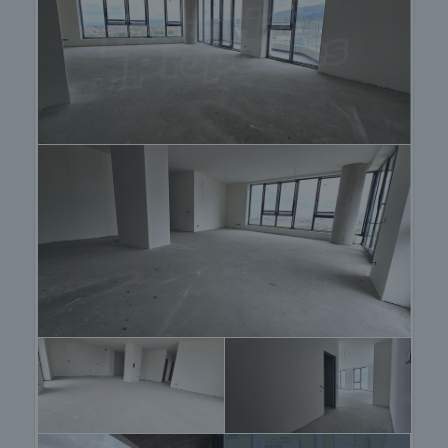
процедурата на покупка и начините за плащане.
Жилищен кредит
Ние си партнираме с водещите български банки
и можем да ви свържем с техните консултанти
за информация и кандидатстване за кредит.