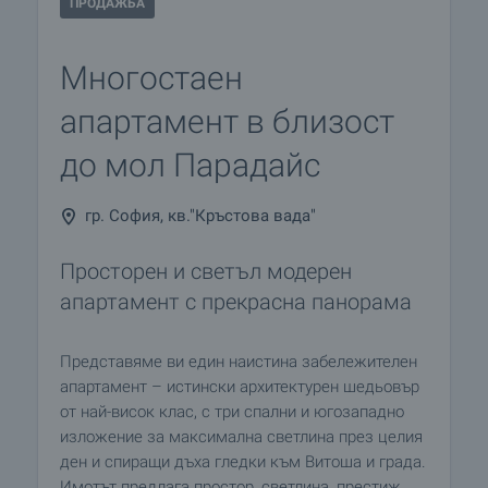
ПРОДАЖБА
Многостаен
апартамент в близост
до мол Парадайс
гр. София, кв."Кръстова вада"
Просторен и светъл модерен
апартамент с прекрасна панорама
Представяме ви един наистина забележителен
апартамент – истински архитектурен шедьовър
от най-висок клас, с три спални и югозападно
изложение за максимална светлина през целия
ден и спиращи дъха гледки към Витоша и града.
Имотът предлага простор, светлина, престиж,