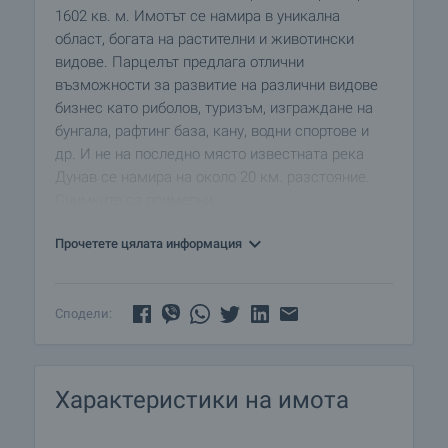
1602 кв. м. Имотът се намира в уникална
област, богата на растителни и животински
видове. Парцелът предлага отлични
възможности за развитие на различни видове
бизнес като риболов, туризъм, изграждане на
бунгала, рафтинг база, кану, водни спортове и
др. И не на последно място известната река
Дунав се намира на около 20 км. разстояние.
Снимките са примерни.
Прочетете цялата информация
Сподели:
Характеристики на имота