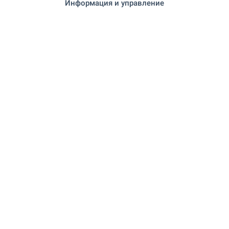
Информация и управление
на 5.5 км.
Пекарна
УСЛУГИ
на 5.6 км.
Поща/Куриер
на 6.9 км.
Поща/Куриер
ЗАВЕДЕНИЯ
"Механа "Ловна среща"" на 9.9 км.
Ресторант
на 14.6 км.
Ресторант