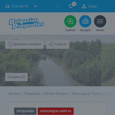
0
Контакти
Вход
оценка
продай
меню
Сподели
Добави в любими
Галерия (3)
Начало
Продажба
Област Плевен
Близо до гр. Плевен
Круш
ПРОДАЖБА
НЕВАЛИДНА ОФЕРТА