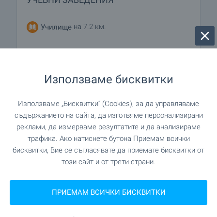
на 7.2 км.
Училище
ЛЕЧЕБНИ ЗАВЕДЕНИЯ
Използваме бисквитки
"Здравна служба" на 5.5
Медицински център
Използваме „Бисквитки“ (Cookies), за да управляваме
км.
съдържанието на сайта, да изготвяме персонализирани
реклами, да измерваме резултатите и да анализираме
трафика. Ако натиснете бутона Приемам всички
ПАЗАРУВАНЕ
бисквитки, Вие се съгласявате да приемате бисквитки от
този сайт и от трети страни.
на 4.7 км.
Хранителен магазин
ПРИЕМАМ ВСИЧКИ БИСКВИТКИ
на 7.0 км.
Пазар