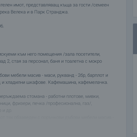
телен имот, представляващ къща за гости /семеен
 река Велека и в Парк Странджа.
6.
искуеми към него помещения /зала посетители,
лад 2, стая за персонал, баня и тоалетна с мокро
ови мебели масив - маси, рукванд - 2бр, барплот и
ед и хладилни шкафове. Кафемашина, кафемелачка.
неръждаема стомана - работни плотове, мивки,
ници, фризери, печка /професионална, газ/,
 и др.
 от тях обзаведен с поръчкови дъбови мебели масив -
ардероб. Собствен санитарен възел, собствена тераса.