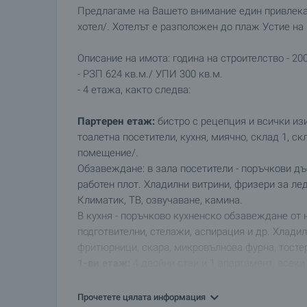
Предлагаме на Вашето внимание един привлека
хотел/. Хотелът е разположен до плаж Устие на
Описание на имота: година на строителство - 200
- РЗП 624 кв.м./ УПИ 300 кв.м.
- 4 етажа, както следва:
Партерен етаж:
бистро с рецепция и всички из
тоалетна посетители, кухня, миячно, склад 1, ск
помещение/.
Обзавеждане: в зала посетители - поръчкови дъб
работен плот. Хладилни витрини, фризери за л
Климатик, ТВ, озвучаване, камина.
В кухня - поръчково кухненско обзавеждане от 
подготвителни, стелажи, аспирация и др. Хладил
фритюрници, скара, микровълнова фурна, тостер
1-ви етаж:
4 двойни стаи и 1 апартамент, всеки
спалня, бюро. Маса, табуретки, ТВ, климатик. Г
2-ри етаж
- като 1-ви.
Прочетете цялата информация