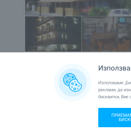
Използва
Местоположение
с. Синеморец
Използваме „Бис
реклами, да из
бисквитки, Вие 
ПРИЕМА
БИСК