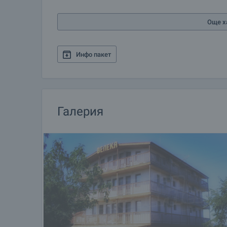
Изричайки Синеморец, замлъкваш и веднага в т
гледки, които всякога ще топлят сърцето ти и щ
Още х
Инфо пакет
Галерия