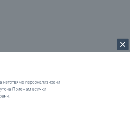
да изготвяме персонализирани
 бутона Приемам всички
рани.