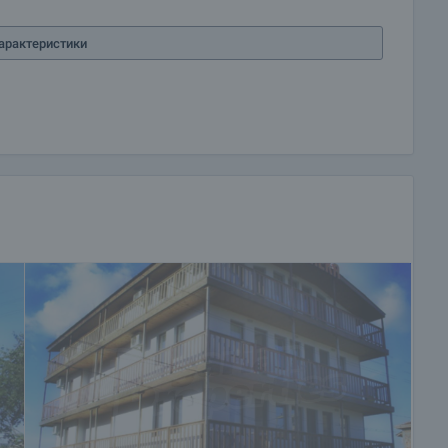
еб нахлува усещането за онзи простор, онези красиви
е искаш да се завърнеш тук отново и отново...
арактеристики