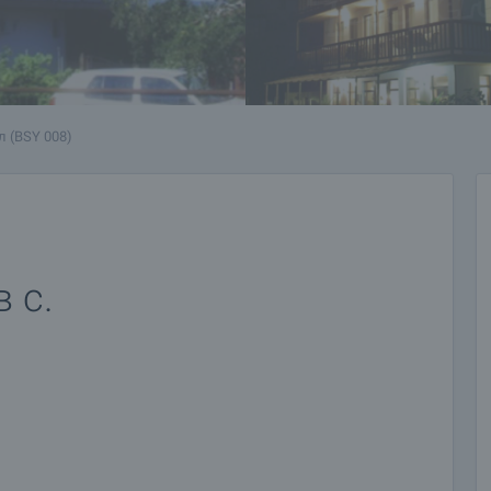
л (BSY 008)
 с.