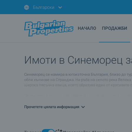
Български
НАЧАЛО
ПРОДАЖБИ
Имоти в Синеморец з
Синеморец се намира в югоизточна България, близо до турс
обли хълмове на Странджа. На ръба на селото река Велека
широка пясъчна ивица, която образува един от красивите
Синеморец е едно от най-тихите и спокойни кътчета по Че
сетивата си към цветовете и уханието на крайбрежието, п
Синеморец са построени комплекси с апартаменти под наем
Прочетете цялата информация
Ако вашият избор е покупка или наем на имот в Синеморец