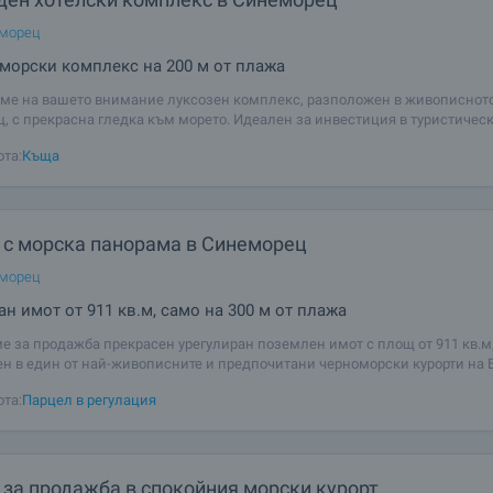
еморец
морски комплекс на 200 м от плажа
ме на вашето внимание луксозен комплекс, разположен в живописнот
, с прекрасна гледка към морето. Идеален за инвестиция в туристическ
едлага уют и комфорт на своите гости, съчетан с отлична локация и пъл
ота:
Къща
е. Комплексът
 с морска панорама в Синеморец
еморец
ан имот от 911 кв.м, само на 300 м от плажа
е за продажба прекрасен урегулиран поземлен имот с площ от 911 кв.м
н в един от най-живописните и предпочитани черноморски курорти на 
морец, местност Поляните. Имотът се намира на само 300 метра от пла
ота:
Парцел в регулация
впечатляваща панорамна
 за продажба в спокойния морски курорт