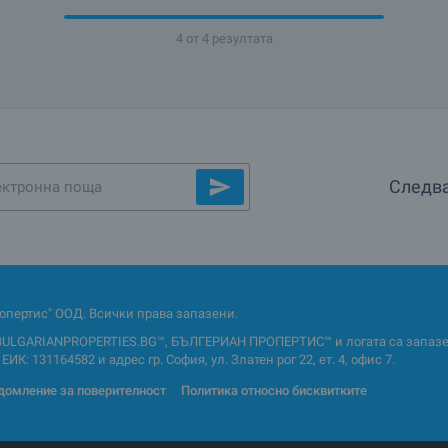
4 от 4 резултата
Следва
опертис" ООД. Всички права запазени.
BULGARIANPROPERTIES.BG™, БЪЛГЕРИАН ПРОПЕРТИС™ и логата са запазен
ИК: 131164582 и адрес гр. София, ул. Златен рог 22, ет. 4, офис 7.
домление за поверителност
Политика относно бисквитките