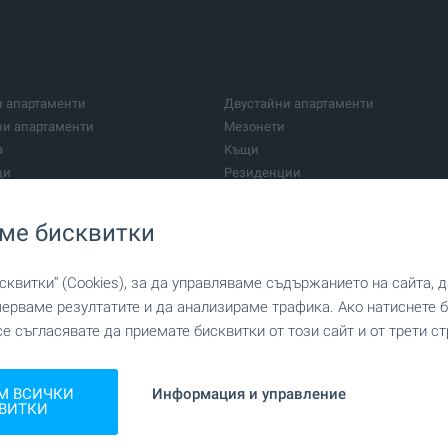
и апартаменти
Двустайни апартаменти
ни апартаменти
Мезонети
а
Къщи
щи
Резиденции
Земи
и парцели
Парцели за инвестиция
ме бисквитки
 центрове
Фабрики и индустрия
и сгради
Заведения
квитки“ (Cookies), за да управляваме съдържанието на сайта, 
ки кабинети
Медицински центрове
мерваме резултатите и да анализираме трафика. Ако натиснете
ми
Ферми
се съгласявате да приемате бисквитки от този сайт и от трети ст
Лозя
орски курорт
На морето
Селскостопански постройки
ки курорт
В планината
нвестиция
Домове за възрастни хора
М ВСИЧКИ
Информация и управление
лекс
На голф игрище
Други имоти
ВИТКИ
На първа линия
рад
В балнеоложки курорт