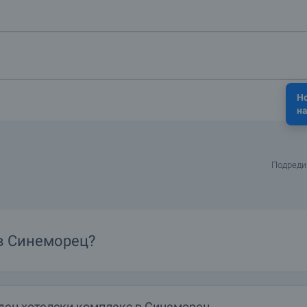
 вас?
Н
на
Подреди
в Синеморец?
ден хотелски комплекс в Синеморец