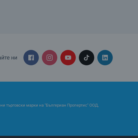
йте ни
и търговски марки на "Бългериан Пропертис" ООД,