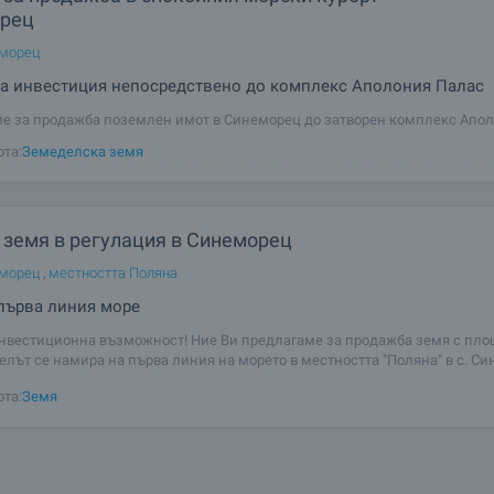
рец
еморец
за инвестиция непосредствено до комплекс Аполония Палас
е за продажба поземлен имот в Синеморец до затворен комплекс Апо
 150 м до плажа. Населеното място е построено върху живописен полуос
ота:
Земеделска земя
о на река Велека, в най-южната част на нашето Черноморие. Имотът зем
 6, НТП Пасище,
 земя в регулация в Синеморец
еморец
,
местността Поляна
първа линия море
нвестиционна възможност! Ние Ви предлагаме за продажба земя с площ
елът се намира на първа линия на морето в местността "Поляна" в с. С
рево. Мястото, на което се намира парцела, е включено с решение на Съ
ота:
Земя
во в