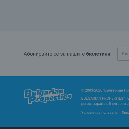
Абонирайте се за нашите
бюлетини
!
© 2003-2026 "Бългериан Пр
BULGARIAN PROPERTIES™, 
регистрирана в България с Е
Условия за ползване
Уве