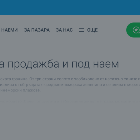
НАЕМИ
ЗА ПАЗАРА
ЗА НАС
ОЩЕ
а продажба и под наем
ката граница. От три страни селото е заобиколено от наситено сините во
 излиза от обгръщата я средиземноморска зеленина и се влива в морето
 синеморски плажове.
рноморието. Далеч от суетата и забързания живот на града, мръсотията 
ланината и реката. Синеморец е много спокоен и евтин курорт на крайбр
 в близост до местността край река Велека, както и между селото и ви
 сега е правилният момент за изгодна сделка.