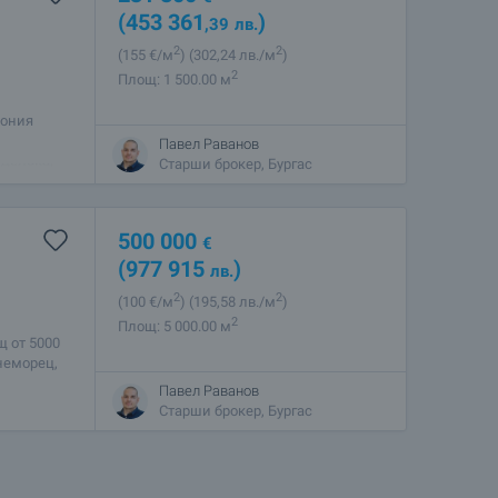
(453 361
)
,39
лв.
2
2
(155
€/м
)
(302
,24
лв./м
)
2
Площ: 1 500.00 м
лония
тров, южно
Павел Раванов
еделска,
Старши брокер, Бургас
500 000
€
(977 915
)
лв.
2
2
(100
€/м
)
(195
,58
лв./м
)
2
Площ: 5 000.00 м
 от 5000
инеморец,
вета, на
Павел Раванов
Старши брокер, Бургас