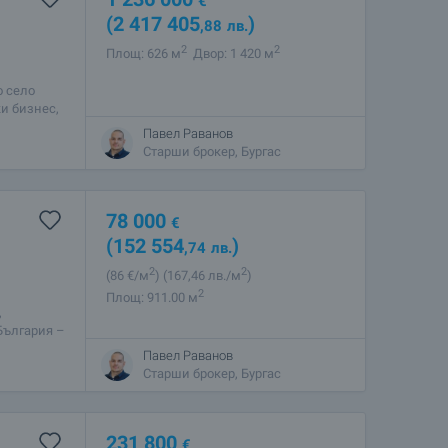
€
(2 417 405
)
,88
лв.
2
2
Площ: 626 м
Двор: 1 420 м
о село
и бизнес,
но
Павел Раванов
Старши брокер, Бургас
78 000
€
(152 554
)
,74
лв.
2
2
(86
€/м
)
(167
,46
лв./м
)
2
Площ: 911.00 м
,
България –
жа и
Павел Раванов
Старши брокер, Бургас
231 800
€