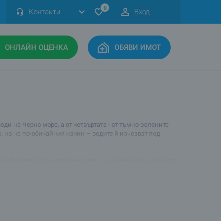
0
Контакти
Вход
ОНЛАЙН ОЦЕНКА
ОБЯВИ ИМОТ
ди на Черно море, а от четвъртата - от тъмно-зелените
, но не по-обичайния начин – водите й изчезват под
на обезумелия съвременен свят, тук човек може да отвори
ежието, напълно подходящ за почивки през лятото. В
лната зона.