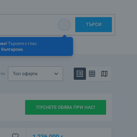
ТЪРСИ
ово!
Търсете с глас
 български
.
Топ оферти
 по
ПУСНЕТЕ ОБЯВА ПРИ НАС!
1 236 000