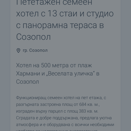
Пететажен семеен
хотел с 13 стаи и студио
с панорамна тераса в
Созопол
гр. Созопол
Хотел на 500 метра от плаж
Хармани и „Веселата уличка“ в
Созопол
Функциониращ семеен хотел на пет етажа, с
разгърната застроена площ от 684 кв. м.,
изграден върху парцел с площ 383 кв. м.
Сградата е добре поддържана, предлага уютна
атмосфера и е оборудвана с всички необходими