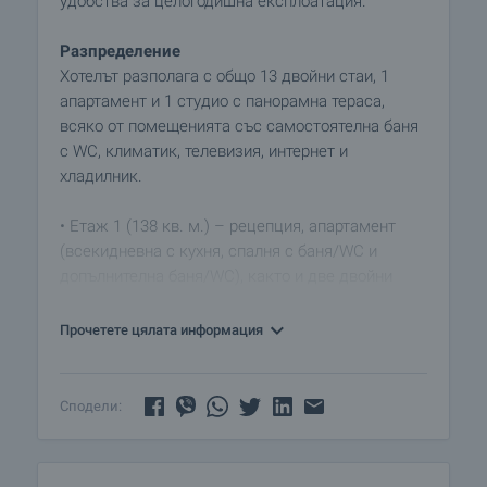
удобства за целогодишна експлоатация.
Разпределение
Хотелът разполага с общо 13 двойни стаи, 1
апартамент и 1 студио с панорамна тераса,
всяко от помещенията със самостоятелна баня
с WC, климатик, телевизия, интернет и
хладилник.
• Етаж 1 (138 кв. м.) – рецепция, апартамент
(всекидневна с кухня, спалня с баня/WC и
допълнителна баня/WC), както и две двойни
стаи.
• Етаж 2 и Етаж 3 (по 138 кв. м.) – по четири
Прочетете цялата информация
двойни стаи на всеки етаж.
• Етаж 4 (132 кв. м.) – четири двойни стаи.
• Етаж 5 – студио с просторна панорамна тераса
Сподели:
и уникална гледка към района.
• В сутерена са обособени две помещения –
едното с площ около 50 кв. м., а в другото са