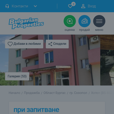
0
Контакти
Вход
оценка
продай
меню
Сподели
Добави в любими
Галерия (53)
Начало
Продажба
Област Бургас
гр. Созопол
Хотел (BS 8821
при запитване