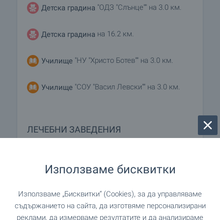
"ОДЗ "Слънце"" на 3.0 км.
Детска градина
на 16.2 км.
Детска градина
"НУ "Христо Ботев"" на 3.0 км.
Училище
"СОУ "Васил Левски"" на 3.0 км.
Училище
ЛЕЧЕБНИ ЗАВЕДЕНИЯ
"МБАЛ" на 3.2 км.
Болница
Използваме бисквитки
Използваме „Бисквитки“ (Cookies), за да управляваме
ПАЗАРУВАНЕ
съдържанието на сайта, да изготвяме персонализирани
реклами, да измерваме резултатите и да анализираме