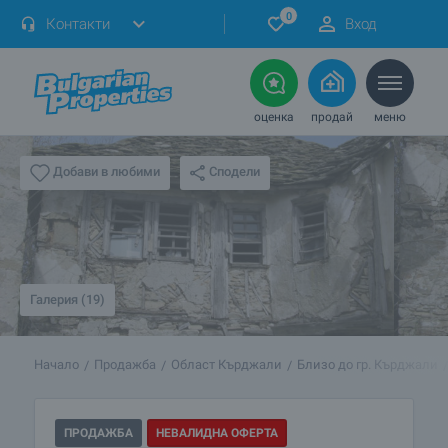
0
Контакти
Вход
оценка
продай
меню
Сподели
Добави в любими
Галерия (19)
Начало
Продажба
Област Кърджали
Близо до гр. Кърджали
ПРОДАЖБА
НЕВАЛИДНА ОФЕРТА