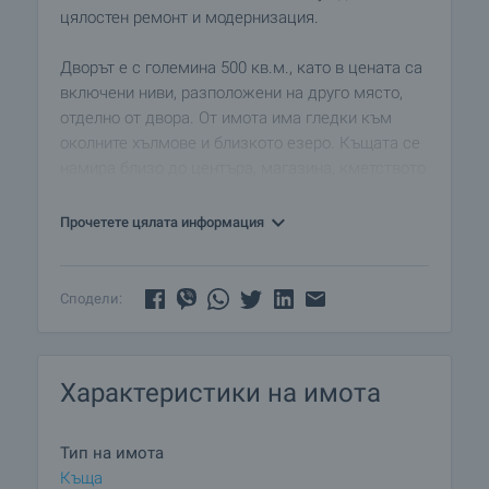
цялостен ремонт и модернизация.
Дворът е с големина 500 кв.м., като в цената са
включени ниви, разположени на друго място,
отделно от двора. От имота има гледки към
околните хълмове и близкото езеро. Къщата се
намира близо до центъра, магазина, кметството
и читалището - на около 150-200 м от тях. На
такова разстояние е и асфалтовият път. На 15
Прочетете цялата информация
мин пеша от къщата има малко езерце, на
което има беседка и барбекю.
Сподели:
Характеристики на имота
Тип на имота
Къща