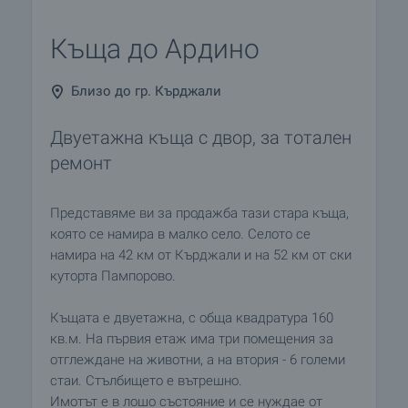
Къща до Ардино
Близо до гр. Кърджали
Двуетажна къща с двор, за тотален
ремонт
Представяме ви за продажба тази стара къща,
която се намира в малко село. Селото се
намира на 42 км от Кърджали и на 52 км от ски
куторта Пампорово.
Къщата е двуетажна, с обща квадратура 160
кв.м. На първия етаж има три помещения за
отглеждане на животни, а на втория - 6 големи
стаи. Стълбището е вътрешно.
Имотът е в лошо състояние и се нуждае от