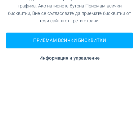
"КООП" на 4.1 км.
Хранителен магазин
трафика. Ако натиснете бутона Приемам всички
бисквитки, Вие се съгласявате да приемате бисквитки от
на 3.1 км.
Супермаркет
този сайт и от трети страни.
на 3.3 км.
Супермаркет
ПРИЕМАМ ВСИЧКИ БИСКВИТКИ
на 16.2 км.
Пекарна
Информация и управление
УСЛУГИ
на 3.1 км.
Аптека
"Поща" на 2.9 км.
Поща/Куриер
"Загражден" на 16.3 км.
Поща/Куриер