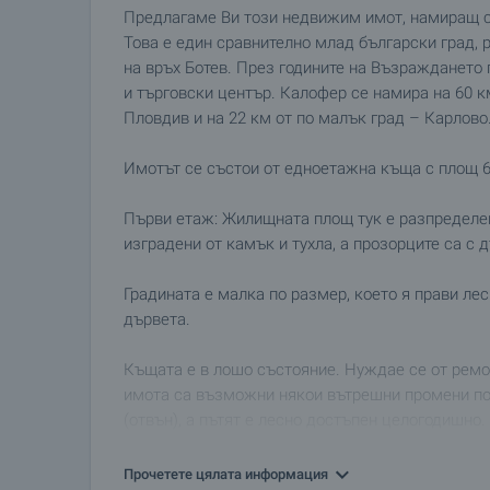
Предлагаме Ви този недвижим имот, намиращ се
Това е един сравнително млад български град,
на връх Ботев. През годините на Възраждането 
и търговски център. Калофер се намира на 60 к
Пловдив и на 22 км от по малък град – Карлово
Имотът се състои от едноетажна къща с площ 65 
Първи етаж: Жилищната площ тук е разпределен
изградени от камък и тухла, а прозорците са с 
Градината е малка по размер, което я прави ле
дървета.
Къщата е в лошо състояние. Нуждае се от ремон
имота са възможни някои вътрешни промени по 
(отвън), а пътят е лесно достъпен целогодишно.
Самият град предлага много удобства за съвре
Прочетете цялата информация