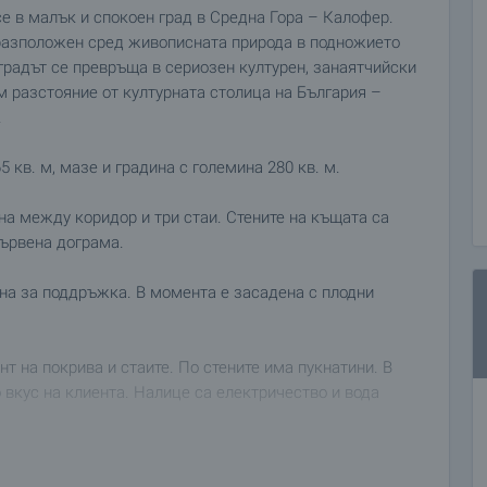
 в малък и спокоен град в Средна Гора – Калофер.
 разположен сред живописната природа в подножието
градът се превръща в сериозен културен, занаятчийски
м разстояние от културната столица на България –
.
кв. м, мазе и градина с големина 280 кв. м.
а между коридор и три стаи. Стените на къщата са
дървена дограма.
сна за поддръжка. В момента е засадена с плодни
т на покрива и стаите. По стените има пукнатини. В
вкус на клиента. Налице са електричество и вода
менния живот като магазини, кафенета, училище,