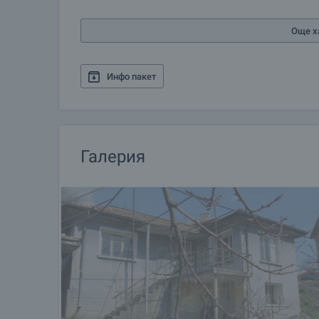
Още х
Инфо пакет
Галерия