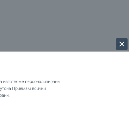
да изготвяме персонализирани
 бутона Приемам всички
рани.