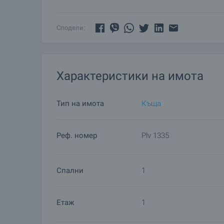
църква, полицейски участък, здравна служба, хо
близките градове и села в околността. Районът
туризъм, планинарство, лов и риболов.
Сподели:
Характеристики на имота
Тип на имота
Къща
Реф. номер
Plv 1335
Спални
1
Етаж
1